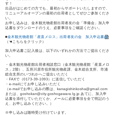
す！
出品がはじめての方でも、最初からサポートいたしますので、
リニューアルオープンの最初の出荷者としてぜひご参加くださ
い。
お申し込みは、金木観光物産館出荷者友の会「準備会」加入申
込書をダウンロードのうえ、必要事項をご確認ください。
■
金木観光物産館「産直メロス」出荷者友の会 加入申込書
（☚こちらをクリック）
加入申込書ご記入後は、以下のいずれかの方法でご提出くださ
い。
・金木観光物産館出荷者相談窓口（金木観光物産館「産直メロ
ス」2階）、五所川原市役所観光物産課、金木総合支所、市浦
総合支所のいづれかへご提出いただく
・FAXで（0173-39-1093）に送信していただく
・e-mailにてお申し込みいただく
（e-mailでお申し込みの際は、kanagishinkosha@gmail.com
または、goshokan@city.goshogawara.lg.jp あてに、加入申
込書を添付していただくか、メールに必要事項を全て明記のう
え、お申し込みください。）
※申し込みは随時受け付けています。