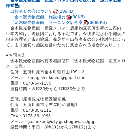
・
金木観光物産館「産直メロス」出荷者友の会 加入申込書
様式
・
出荷者友の会について
(206KB)
・
「金木観光物産館」施設概要
(90KB)
・
「金木観光物産館」ゾーニング計画案
(3060KB)
・金木観光物産館（産直メロス）農産物直売所出荷のご案内
※本内容は、現段階における予定です。今後決定される施設の
指定管理者と市の協議、発足する出荷者友の会の検討等によっ
て、より適切な施設運営のために変更される場合があります。
●お問合先
金木観光物産館出荷者相談窓口（金木観光物産館「産直メロ
ス」２階）
住所：五所川原市金木町朝日山195－2
メール：kanagishinkosha@gmail.com
電話：0173-54-1155
運営時間：８時30分から17時30分まで
五所川原市観光物産課観光係
住所：五所川原市字布屋町41番地1
電話：0173-35-2111
FAX：0173-39-1093
メール：goshokan@city.goshogawara.lg.jp
運営時間：平日 8時30分から17時15分まで