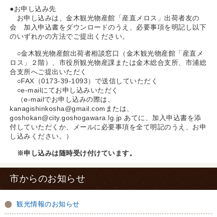
●お申し込み先
お申し込みは、金木観光物産館「産直メロス」出荷者友の
会 加入申込書をダウンロードのうえ、必要事項を明記し以下
のいずれかの方法でご提出ください。
○金木観光物産館出荷者相談窓口（金木観光物産館「産直メ
ロス」２階）、市役所観光物産課または金木総合支所、市浦総
合支所へご提出いただく
○FAX（0173-39-1093）で送信していただく
○e-mailにてお申し込みいただく
（e-mailでお申し込みの際は、
kanagishinkosha@gmail.comまたは、
goshokan@city.goshogawara.lg.jp あてに、加入申込書を添
付していただくか、メールに必要事項を全て明記のうえ、お申
し込みください。）
※申し込みは随時受け付けています。
市からのお知らせ
観光情報のお知らせ