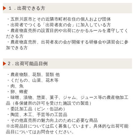
１．出荷できる方
・五所川原市とその近隣市町村在住の個人および団体
・出荷者でつくる「出荷者友の会」に加入している方
・農産物直売所の設置目的や出荷にかかるルールを遵守してく
ださる方
・農産物直売所、出荷者友の会が開催する研修会や講習会に参
加できる方
2．出荷可能品目例
・農産物類、花類、苗類 他
・くだもの、山菜、花木等
・肉、魚
・卵、蜂蜜
・味噌、漬物、惣菜、菓子、ジャム、ジュース等の農産物加工
品（各保健所の許可を受けた施設での製造）
・委託加工品（ビン・缶詰め）
・陶芸、木工、手芸等の工芸品
・その他直売所の魅力向上のために必要な商品
※出荷品目については広く募集しています。具体的な出荷可能
品目についてはお問合せください。