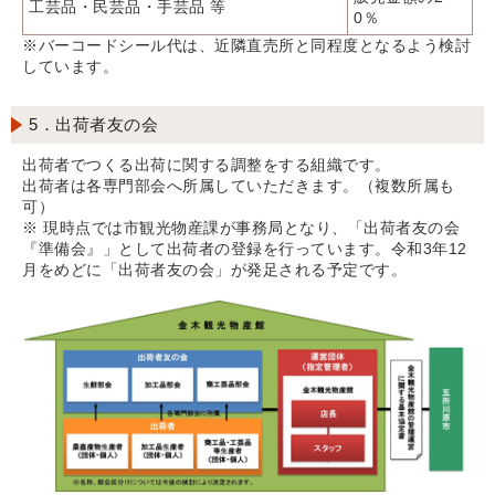
工芸品・民芸品・手芸品 等
0％
※バーコードシール代は、近隣直売所と同程度となるよう検討
しています。
5．出荷者友の会
出荷者でつくる出荷に関する調整をする組織です。
出荷者は各専門部会へ所属していただきます。（複数所属も
可）
※ 現時点では市観光物産課が事務局となり、「出荷者友の会
『準備会』」として出荷者の登録を行っています。令和3年12
月をめどに「出荷者友の会」が発足される予定です。