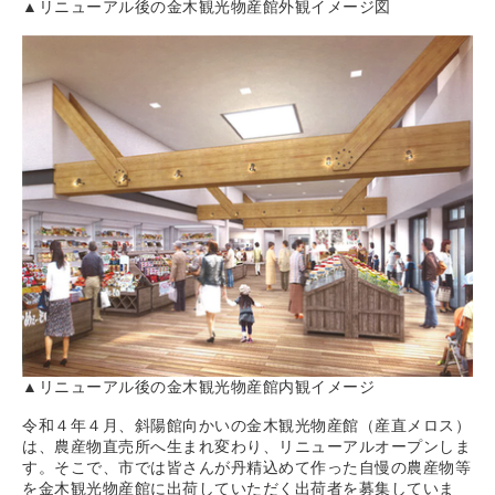
▲リニューアル後の金木観光物産館外観イメージ図
▲リニューアル後の金木観光物産館内観イメージ
令和４年４月、斜陽館向かいの金木観光物産館（産直メロス）
は、農産物直売所へ生まれ変わり、リニューアルオープンしま
す。そこで、市では皆さんが丹精込めて作った自慢の農産物等
を金木観光物産館に出荷していただく出荷者を募集していま