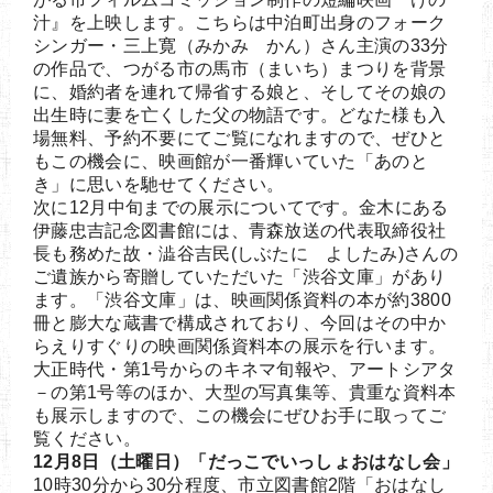
汁』を上映します。こちらは中泊町出身のフォーク
シンガー・三上寛（みかみ かん）さん主演の33分
の作品で、つがる市の馬市（まいち）まつりを背景
に、婚約者を連れて帰省する娘と、そしてその娘の
出生時に妻を亡くした父の物語です。どなた様も入
場無料、予約不要にてご覧になれますので、ぜひと
もこの機会に、映画館が一番輝いていた「あのと
き」に思いを馳せてください。
次に12月中旬までの展示についてです。金木にある
伊藤忠吉記念図書館には、青森放送の代表取締役社
長も務めた故・澁谷吉民(しぶたに よしたみ)さんの
ご遺族から寄贈していただいた「渋谷文庫」があり
ます。「渋谷文庫」は、映画関係資料の本が約3800
冊と膨大な蔵書で構成されており、今回はその中か
らえりすぐりの映画関係資料本の展示を行います。
大正時代・第1号からのキネマ旬報や、アートシアタ
－の第1号等のほか、大型の写真集等、貴重な資料本
も展示しますので、この機会にぜひお手に取ってご
覧ください。
12月8日（土曜日）「だっこでいっしょおはなし会」
10時30分から30分程度、市立図書館2階「おはなし