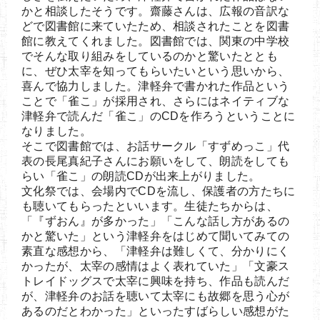
かと相談したそうです。齋藤さんは、広報の音訳な
どで図書館に来ていたため、相談されたことを図書
館に教えてくれました。図書館では、関東の中学校
でそんな取り組みをしているのかと驚いたととも
に、ぜひ太宰を知ってもらいたいという思いから、
喜んで協力しました。津軽弁で書かれた作品という
ことで「雀こ」が採用され、さらにはネイティブな
津軽弁で読んだ「雀こ」のCDを作ろうということに
なりました。
そこで図書館では、お話サークル「すずめっこ」代
表の長尾真紀子さんにお願いをして、朗読をしても
らい「雀こ」の朗読CDが出来上がりました。
文化祭では、会場内でCDを流し、保護者の方たちに
も聴いてもらったといいます。生徒たちからは、
「『ずおん』が多かった」「こんな話し方があるの
かと驚いた」という津軽弁をはじめて聞いてみての
素直な感想から、「津軽弁は難しくて、分かりにく
かったが、太宰の感情はよく表れていた」「文豪ス
トレイドッグスで太宰に興味を持ち、作品も読んだ
が、津軽弁のお話を聴いて太宰にも故郷を思う心が
あるのだとわかった」といったすばらしい感想がた