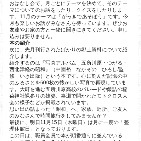
おはなし会で、月ごとにテーマを決めて、そのテー
マについてのお話をしたり、クイズをしたりしま
す。11月のテーマは「がっきであそぼう」です。今
月も楽しいお話がみなさんを待っています。ぜひお
友達やお家の方と一緒に聞きにきてください。申し
込みは要りません。
本の紹介
次に、先月刊行されたばかりの郷土資料について紹
介します。
紹介するのは『写真アルバム 五所川原・つがる・
西北津軽の昭和』（中園裕 なかぞの ひろし/監
修 いき出版）という本です。心に刻んだ記憶の中
のふるさとを600枚の懐かしい写真で再現していま
す。大町を進む五所川原高校のパレ―ドや飯詰の稲
荷神社裸参りの雄姿、嘉瀬で開かれたモトクロス大
会の様子などが掲載されています。
思い出の詰まった「昭和」へ、家族、近所、ご友人
のみなさんで時間旅行をしてみませんか？
最後に、明日11月15日（木曜日）は月に一度の「整
理休館日」となっております。
この日は、職員全員で本が順番通りに並んでいる