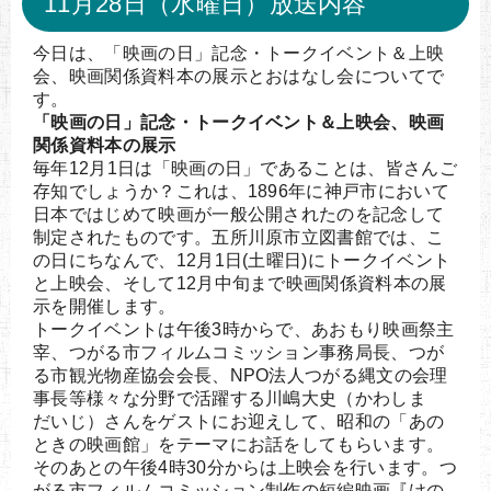
11月28日（水曜日）放送内容
今日は、「映画の日」記念・トークイベント＆上映
会、映画関係資料本の展示とおはなし会についてで
す。
「映画の日」記念・トークイベント＆上映会、映画
関係資料本の展示
毎年12月1日は「映画の日」であることは、皆さんご
存知でしょうか？これは、1896年に神戸市において
日本ではじめて映画が一般公開されたのを記念して
制定されたものです。五所川原市立図書館では、こ
の日にちなんで、12月1日(土曜日)にトークイベント
と上映会、そして12月中旬まで映画関係資料本の展
示を開催します。
トークイベントは午後3時からで、あおもり映画祭主
宰、つがる市フィルムコミッション事務局長、つが
る市観光物産協会会長、NPO法人つがる縄文の会理
事長等様々な分野で活躍する川嶋大史（かわしま
だいじ）さんをゲストにお迎えして、昭和の「あの
ときの映画館」をテーマにお話をしてもらいます。
そのあとの午後4時30分からは上映会を行います。つ
がる市フィルムコミッション制作の短編映画『けの