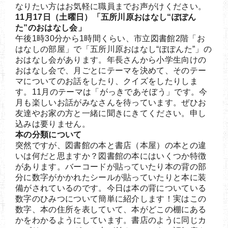
なりたい方はお気軽に職員までお声がけください。
11月17日（土曜日）「五所川原おはなし“ぽぽん
た”のおはなし会」
午後1時30分から1時間くらい、市立図書館2階「お
はなしの部屋」で「五所川原おはなし“ぽぽんた”」の
おはなし会があります。年長さんから小学生向けの
おはなし会で、月ごとにテーマを決めて、そのテー
マについてのお話をしたり、クイズをしたりしま
す。11月のテーマは「がっきであそぼう」です。今
月も楽しいお話がみなさんを待っています。ぜひお
友達やお家の方と一緒に聞きにきてください。申し
込みは要りません。
本の分類について
突然ですが、図書館の本と書店（本屋）の本との違
いは何だと思ますか？図書館の本にはいくつか特徴
があります。バーコードが貼っていたり本の背の部
分に数字がかかれたシールが貼っていたりと本に装
備がされているのです。今日は本の背についている
数字のひみつについて簡単に紹介します！実はこの
数字、本の住所を表していて、本がどこの棚にある
かをわかるようにしています。書店のように同じカ