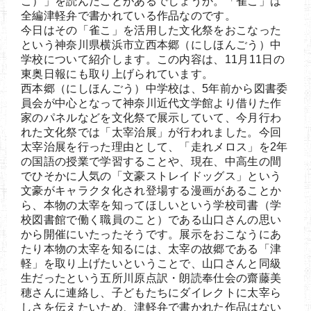
こ）」を読んだことがあるでしょうか。「雀こ」は
全編津軽弁で書かれている作品なのです。
今日はその「雀こ」を活用した文化祭をおこなった
という神奈川県横浜市立西本郷（にしほんごう）中
学校について紹介します。この内容は、11月11日の
東奥日報にも取り上げられています。
西本郷（にしほんごう）中学校は、5年前から図書委
員会が中心となって神奈川近代文学館より借りた作
家のパネルなどを文化祭で展示していて、今月行わ
れた文化祭では「太宰治展」が行われました。今回
太宰治展を行った理由として、「走れメロス」を2年
の国語の授業で学習することや、現在、中高生の間
でひそかに人気の「文豪ストレイドッグス」という
文豪がキャラクタ化され登場する漫画があることか
ら、本物の太宰を知ってほしいという学校司書（学
校図書館で働く職員のこと）である山口さんの思い
から開催にいたったそうです。展示をおこなうにあ
たり本物の太宰を知るには、太宰の故郷である「津
軽」を取り上げたいということで、山口さんと同級
生だったという五所川原点訳・朗読奉仕会の齋藤美
穂さんに連絡し、子どもたちにダイレクトに太宰ら
しさを伝えたいため、津軽弁で書かれた作品はない