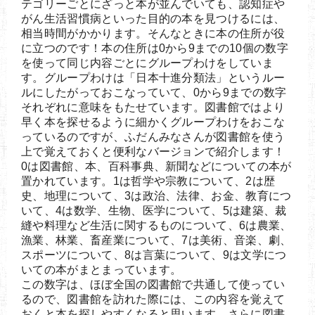
テゴリーごとにざっと本が並んでいても、認知症や
がん生活習慣病といった目的の本を見つけるには、
相当時間がかかります。そんなときに本の住所が役
に立つのです！本の住所は0から9までの10個の数字
を使って同じ内容ごとにグループわけをしていま
す。グループわけは「日本十進分類法」というルー
ルにしたがっておこなっていて、0から9までの数字
それぞれに意味をもたせています。図書館ではより
早く本を探せるように細かくグループわけをおこな
っているのですが、ふだんみなさんが図書館を使う
上で覚えておくと便利なバージョンで紹介します！
0は図書館、本、百科事典、新聞などについての本が
置かれています。1は哲学や宗教について、2は歴
史、地理について、3は政治、法律、お金、教育につ
いて、4は数学、生物、医学について、5は建築、裁
縫や料理など生活に関するものについて、6は農業、
漁業、林業、畜産業について、7は美術、音楽、劇、
スポーツについて、8は言葉について、9は文学につ
いての本がまとまっています。
この数字は、ほぼ全国の図書館で共通して使ってい
るので、図書館を訪れた際には、この内容を覚えて
おくと本を探しやすくなると思います。さらに図書