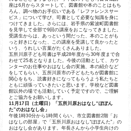
座は6月からスタートして、図書館や本のことはもち
ろん、調べ物のお手伝いである「レファレンスサー
ビス」について学び、司書として必要な知識を身に
つけてきました。さらには、岩手県の紫波町図書館
を見学して全部で9回の講座をおこなってきました。
受講生からは、あっという間だった、本のことがも
っと好きになった、この講座を受講して良かったと
いう、うれしい言葉がたくさんありました。
五所川原子ども司書は平成28年度から30年度まで合
わせて25名となりました。今後の活動として、カウ
ンターのお仕事やおはなし会の実施、本の紹介など
をしてもらい、五所川原市の子どもたちが図書館に
関心をもち、読書好きになってもらうよう私たちと
ともに頑張っていきたいと思います。学校など図書
館以外の場でも活動していく予定ですので、ご理解
とご協力をお願いします。
11月17日（土曜日）「五所川原おはなし“ぽぽん
た”のおはなし会」
午後1時30分から1時間くらい、市立図書館2階「お
はなしの部屋」で「五所川原おはなし“ぽぽんた”」の
おはなし会があります。年長さんから小学生向けの