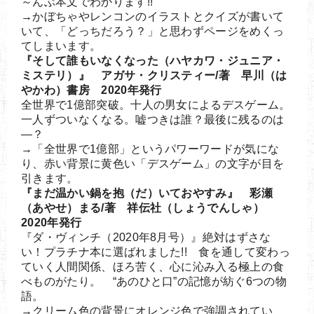
～んぶ本文でわかります!!
→かぼちゃやレンコンのイラストとクイズが書いて
いて、「どっちだろう？」と思わずページをめくっ
てしまいます。
『そして誰もいなくなった（ハヤカワ・ジュニア・
ミステリ）』 アガサ・クリスティー/著 早川（は
やかわ）書房 2020年発行
全世界で1億部突破。十人の男女によるデスゲーム。
一人ずついなくなる。嘘つきは誰？最後に残るのは
―？
→「全世界で1億部」というパワーワードが気にな
り、赤い背景に黄色い「デスゲーム」の文字が目を
引きます。
『まだ温かい鍋を抱（だ）いておやすみ』 彩瀬
（あやせ）まる/著 祥伝社（しょうでんしゃ）
2020年発行
『ダ・ヴィンチ（2020年8月号）』絶対はずさな
い！プラチナ本に選ばれました!! 食を通して変わっ
ていく人間関係、ほろ苦く、心に沁み入る極上の食
べものがたり。 “あのひと口”の記憶が紡ぐ6つの物
語。
→クリーム色の背景にオレンジ色で強調されてい