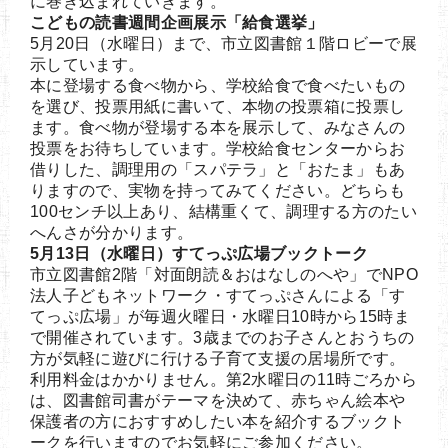
に巻き込まれていきます。
こどもの読書週間企画展示「給食選挙」
5月20日（水曜日）まで、市立図書館１階ロビーで展
示しています。
本に登場する食べ物から、学校給食で食べたいもの
を選び、投票用紙に書いて、本物の投票箱に投票し
ます。食べ物が登場する本を展示して、みなさんの
投票をお待ちしています。学校給食センターからお
借りした、調理用の「スパテラ」と「おたま」もあ
りますので、実物を持ってみてください。どちらも
100センチ以上あり、結構重くて、調理する方のたい
へんさが分かります。
5月13日（水曜日）すてっぷ広場ブックトーク
市立図書館2階「対面朗読＆おはなしのへや」でNPO
法人子どもネットワーク・すてっぷさんによる「す
てっぷ広場」が毎週火曜日・水曜日10時から15時ま
で開催されています。3歳までのお子さんとおうちの
方が気軽に遊びに行ける子育て支援の居場所です。
利用料金はかかりません。第2水曜日の11時ごろから
は、図書館司書がテーマを決めて、赤ちゃん絵本や
保護者の方におすすめしたい本を紹介するブックト
ークを行いますのでお気軽にご参加ください。