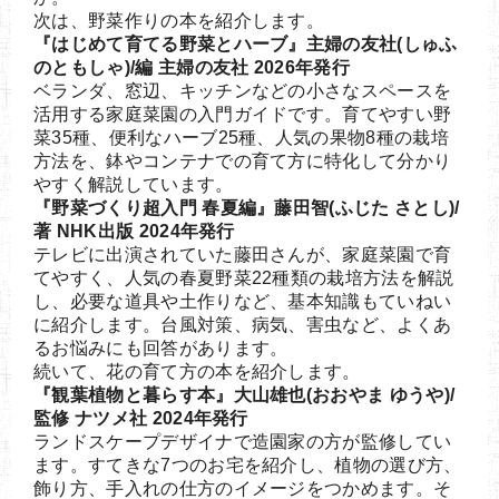
次は、野菜作りの本を紹介します。
『はじめて育てる野菜とハーブ』主婦の友社(しゅふ
のともしゃ)/編 主婦の友社 2026年発行
ベランダ、窓辺、キッチンなどの小さなスペースを
活用する家庭菜園の入門ガイドです。育てやすい野
菜35種、便利なハーブ25種、人気の果物8種の栽培
方法を、鉢やコンテナでの育て方に特化して分かり
やすく解説しています。
『野菜づくり超入門 春夏編』藤田智(ふじた さとし)/
著 NHK出版 2024年発行
テレビに出演されていた藤田さんが、家庭菜園で育
てやすく、人気の春夏野菜22種類の栽培方法を解説
し、必要な道具や土作りなど、基本知識もていねい
に紹介します。台風対策、病気、害虫など、よくあ
るお悩みにも回答があります。
続いて、花の育て方の本を紹介します。
『観葉植物と暮らす本』大山雄也(おおやま ゆうや)/
監修 ナツメ社 2024年発行
ランドスケープデザイナで造園家の方が監修してい
ます。すてきな7つのお宅を紹介し、植物の選び方、
飾り方、手入れの仕方のイメージをつかめます。そ