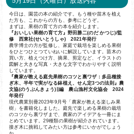
5月19日（火曜日）放送内容
今日は、園芸の本の紹介です。もう種や苗木を植え
た方も、これからの方も、参考にどうぞ。
まずは、果樹の育て方の本を紹介します。
『おいしい果樹の育て方』野田勝二(のだ かつじ)/監
修 西東社(せいとうしゃ) 2021年発行
農学博士の方が監修し、家庭で栽培を楽しめる果樹
をひとつひとつていねいに解説しています。苗木の
買い方、植えつけ方、摘果、剪定など、イラストの
図解と大きな写真・大きな文字でわかりやすく説明
しています。
『農家が教える庭先果樹のコツと裏ワザ：多品種接
ぎ木、半年で実がなる鉢植え、せん定3つの法則』農
文協(のうぶんきょう)∥編 農山漁村文化協会 2024
年発行
現代農業別冊2023年9月号「農家が教える楽しみ果
樹」を書籍化しました。庭先で楽しめる果樹の栽培
のコツから裏ワザまで、農家のアイデアを一冊にま
とめています。29種類の果樹が紹介されています。
接ぎ木に挑戦してみたい方は参考にいかがでしょう
か。