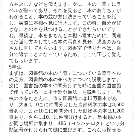
方や返し方などを伝えます。次に、本の「背」にラ
ベルが貼ってあり、それを見ると「本のおうち」が
わかること、本の並び方は決まっていることを話
し、実際に本棚へ見に行きます。この時、自分が好
きなことの本を見つけることができたらいいです
ね。最後は、本をきちんと本棚へ返すために、間違
った返し方をしている本の写真を見せ、児童のみな
さんに直してもらいます。図書室で借りた本は、自
分で返すことになっているため、ここで正しく覚え
てもらいます。
5年生
まずは、図書館の本の「背」についている背ラベル
の見方、図書館の本の並べ方について説明します。
次に、図書館の本を仲間分けする時に全国の図書館
で使っている「日本十進分類法」を説明します。昆
虫の本をたとえに、市立図書館には11万冊本があ
り、大きく10こに仲間分けした自然科学の本は3,600
冊あり、また10こに仲間分けした動物学の本は1,200
冊あり、さらに10こに仲間分けすると、昆虫類の本
が同じ場所に集まり、486（ヨンハチロク）という分
類記号が付けられて棚に並びます。これなら探せる