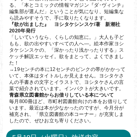
る、「本とコミックの情報マガジン『ダ･ヴィンチ』
編集部が選んだ」ということが気になり、短編集な
ら読みやすそうで、手に取りたくなります。
『欲が出ました』 ヨシタケシンスケ/著 新潮社
2020年発行
「しいていうなら、くらしの知恵に。」大人も子ど
もも、欲の出やすいすべての人へ―。絵本作家ヨシ
タケシンスケの、「深かったり浅かったりする」ス
ケッチ解説エッセイ。欲をまとって、よくできまし
た！
→19センチの本に12センチのピンクの帯がかかって
いて、本体はタイトルしか見えません。ヨシタケさ
んの手書きの文字とイラストで、ヨシタケさんの言
葉で紹介されています。インパクトが大きいです。
青森県立図書館からお借りしている本について
毎月800冊ほど、市町村図書館向けの本をお借りして
います。最近は本が少なかったのですが、今月分が
補充され、「県立図書館の本コーナー」が充実しま
したので、ぜひお立ち寄りください。