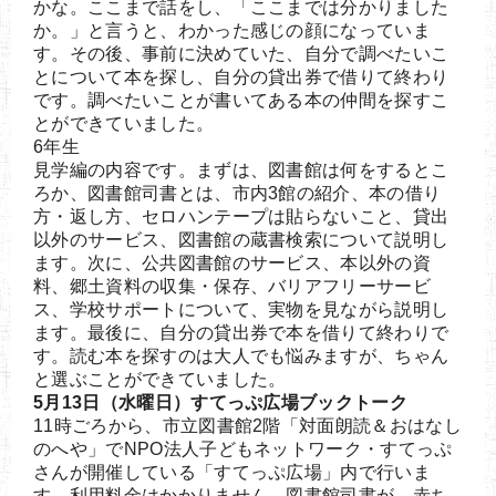
かな。ここまで話をし、「ここまでは分かりました
か。」と言うと、わかった感じの顔になっていま
す。その後、事前に決めていた、自分で調べたいこ
とについて本を探し、自分の貸出券で借りて終わり
です。調べたいことが書いてある本の仲間を探すこ
とができていました。
6年生
見学編の内容です。まずは、図書館は何をするとこ
ろか、図書館司書とは、市内3館の紹介、本の借り
方・返し方、セロハンテープは貼らないこと、貸出
以外のサービス、図書館の蔵書検索について説明し
ます。次に、公共図書館のサービス、本以外の資
料、郷土資料の収集・保存、バリアフリーサービ
ス、学校サポートについて、実物を見ながら説明し
ます。最後に、自分の貸出券で本を借りて終わりで
す。読む本を探すのは大人でも悩みますが、ちゃん
と選ぶことができていました。
5月13日（水曜日）すてっぷ広場ブックトーク
11時ごろから、市立図書館2階「対面朗読＆おはなし
のへや」でNPO法人子どもネットワーク・すてっぷ
さんが開催している「すてっぷ広場」内で行いま
す。利用料金はかかりません。図書館司書が、赤ち