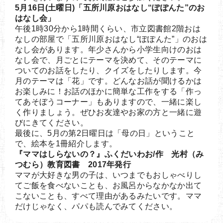
5月16日(土曜日)「五所川原おはなし“ぽぽんた”のお
はなし会」
午後1時30分から1時間くらい、市立図書館2階おは
なしの部屋で「五所川原おはなし“ぽぽんた”」のおは
なし会があります。年少さんから小学生向けのおは
なし会で、月ごとにテーマを決めて、そのテーマに
ついてのお話をしたり、クイズをしたりします。今
月のテーマは「花」です。どんなお話が聞けるかは
お楽しみに！お話のほかに簡単な工作をする「作っ
てあそぼうコーナー」もありますので、一緒に楽し
く作りましょう。ぜひお友達やお家の方と一緒に遊
びにきてください。
最後に、5月の第2日曜日は「母の日」ということ
で、絵本を1冊紹介します。
『ママはしらないの？』ふくだいわお/作 光村（み
つむら）教育図書 2017年発行
ママが大好きな男の子は、いつまでもおしゃべりし
てご飯を食べないことも、お風呂からなかなか出て
こないことも、すべて理由があるみたいです。ママ
だけじゃなく、パパも読んでみてください。