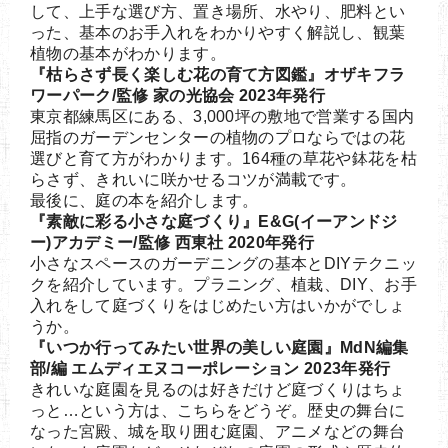
して、上手な選び方、置き場所、水やり、肥料とい
った、基本のお手入れをわかりやすく解説し、観葉
植物の基本がわかります。
『枯らさず長く楽しむ花の育て方図鑑』オザキフラ
ワーパーク/監修 家の光協会 2023年発行
東京都練馬区にある、3,000坪の敷地で営業する国内
屈指のガーデンセンターの植物のプロならではの花
選びと育て方がわかります。164種の草花や鉢花を枯
らさず、きれいに咲かせるコツが満載です。
最後に、庭の本を紹介します。
『素敵に彩る小さな庭づくり』E&G(イーアンドジ
ー)アカデミー/監修 西東社 2020年発行
小さなスペースのガーデニングの基本とDIYテクニッ
クを紹介しています。プラニング、植栽、DIY、お手
入れをして庭づくりをはじめたい方はいかがでしょ
うか。
『いつか行ってみたい世界の美しい庭園』MdN編集
部/編 エムディエヌコーポレーション 2023年発行
きれいな庭園を見るのは好きだけど庭づくりはちょ
っと…という方は、こちらをどうぞ。歴史の舞台に
なった宮殿、城を取り囲む庭園、アニメなどの舞台