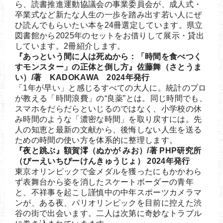
ら、読書推進運動協議会の事業委員会が、成人式・
卒業式など新たな人生の一歩を踏み出す若い人にぜ
ひ読んでもらいたい本を24冊選定しています。県立
図書館から2025年のセットをお借りして展示・貸出
しています。2冊紹介します。
『あっという間に人は死ぬから：「時間を食べつく
すモンスター」の正体と倒し方』佐藤舞（さとうま
い）/著 KADOKAWA 2024年発行
「1年が早い」と感じるすべての大人に。統計のプロ
が教える「時間浪費」の“良薬”とは。同じ時間でも、
スマホをだらだらといじるのではなく、小学校の休
み時間のような「濃密な時間」を取り戻すには。先
人の知恵と最新の文献から、後悔しない人生を送る
ための時間の使い方を体系的に整理します。
『夜と跳ぶ』額賀澪（ぬかが みお）/著 PHP研究所
（ぴーえいちぴーけんきゅうじょ） 2024年発行
東京オリンピックで金メダルを獲ったにもかかわら
ず表舞台から姿を消したスケートボーダーの青年
と、不祥事を起こし謹慎中の中年スポーツカメラマ
ンが、ある夜、パリオリンピックを目前に控えた渋
谷の街で出会います。二人は次第に奇妙なトラブル