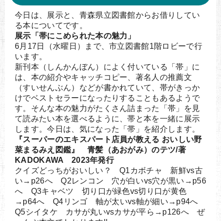
今日は、展示と、青森県立図書館からお借りしてい
る本についてです。
展示「帯にこめられた本の魅力」
6月17日（水曜日）まで、市立図書館1階ロビーで行
います。
新刊本（しんかんぼん）によく付いている「帯」に
は、本の紹介やキャッチコピー、著名人の推薦文
（すいせんぶん）などが書かれていて、帯がきっか
けでベストセラーになったりすることもあるようで
す。そんな本の魅力がたくさん詰まった「帯」を見
て読みたい本を選べるように、帯と本を一緒に展示
します。今日は、気になった「帯」を紹介します。
『スーパーのエキスパート店員が教える おいしい野
菜まるみえ図鑑』 青髪（あおがみ）のテツ/著
KADOKAWA 2023年発行
クイズどっちがおいしい？ Q1カボチャ 新鮮vs古
い→p26へ Q2レンコン 穴が白いvs穴が黒い→p56
へ Q3キャベツ 切り口が緑色vs切り口が黄色
→p64へ Q4リンゴ 軸が太いvs軸が細い→p94へ
Q5シイタケ カサが丸いvsカサが平ら→p126へ ぜ