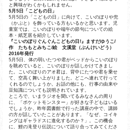
と興味がわくかもしれません。
5月5日「こどもの日」
5月5日の「こどもの日」に向けて、こいのぼりや兜
（かぶと）を飾っている方もいるかと思います。児
童室では、こいのぼりや端午の節句についての絵
本・紙芝居を紹介しています。
『こいのぼりぐんぐんこどもの日!』ますだゆうこ/
作 たちもとみちこ/絵 文溪堂（ぶんけいどう）
2016年発行
5月5日、体の弱いたつや君がベッドからこいのぼり
を眺めていると、こいのぼりが話しかけてきまし
た。こいのぼりのアオ君は、背中にたつや君を乗せ
て、空高く舞い上がりました。どこへ連れて行って
くれるのでしょうか。お話の他にも、行事の由来や
豆知識についても説明されています。
ところで、いまラジオを聞いてるみなさんの周り
に、「ポケットモンスター」が好きな子どもはいる
でしょうか。昨年図書館で行った講座の中で、講師
の方が話していたことがあります。「なぜ、コイキ
ングはギャラドスに進化するのか？」。この機会
に、鯉の滝登り伝説について語り合ってみてくださ