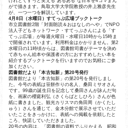
けれどくすっと笑える“あるある”な日常を4コマまん
がで描きます。鳥取大学大学院教授の井上雅彦先生
が、一つ一つを解説しています。
4月8日（水曜日）すてっぷ広場ブックトーク
市立図書館2階「対面朗読＆おはなしのへや」でNPO
法人子どもネットワーク・すてっぷさんによる「す
てっぷ広場」が毎週火曜日・水曜日10時から15時ま
で開催されています。利用料金はかかりません。第2
水曜日の11時頃からは、図書館司書がテーマを決め
て赤ちゃん絵本や保護者の方におすすめしたい本を
紹介するブックトークを行いますのでお気軽にご参
加ください。
図書館だより「本古知新」第20号発行
図書館だより「本古知新」の第20号を発行しまし
た。今号の表紙は笹餅作りの名人、桑田ミサオさん
です。99歳の誕生日を記念して桑田さんが詠んだ句
を、画家の櫻庭利弘（さくらばとしひろ）さんが色
紙に書きました。観光カリスマの角田周（かくたし
ゅう）さんを通じて、金木分館で展示させていただ
いたことをきっかけに、表紙への掲載を依頼したと
ころ、快諾していただきました。
20号の内容は、「図書館の資料でふりかえる 昭和