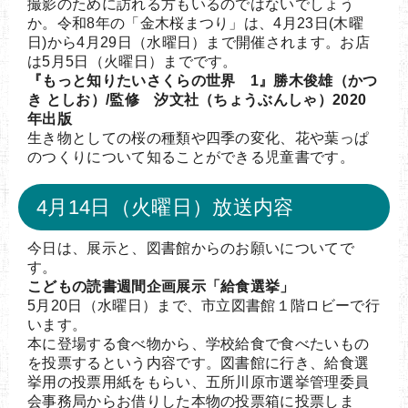
撮影のために訪れる方もいるのではないでしょう
か。令和8年の「金木桜まつり」は、4月23日(木曜
日)から4月29日（水曜日）まで開催されます。お店
は5月5日（火曜日）までです。
『もっと知りたいさくらの世界 1』勝木俊雄（かつ
き としお）/監修 汐文社（ちょうぶんしゃ）2020
年出版
生き物としての桜の種類や四季の変化、花や葉っぱ
のつくりについて知ることができる児童書です。
4月14日（火曜日）放送内容
今日は、展示と、図書館からのお願いについてで
す。
こどもの読書週間企画展示「給食選挙」
5月20日（水曜日）まで、市立図書館１階ロビーで行
います。
本に登場する食べ物から、学校給食で食べたいもの
を投票するという内容です。図書館に行き、給食選
挙用の投票用紙をもらい、五所川原市選挙管理委員
会事務局からお借りした本物の投票箱に投票しま