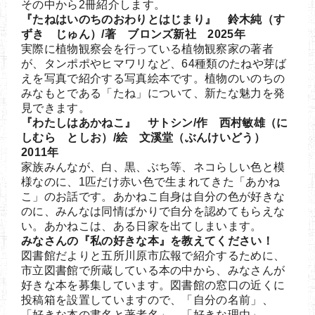
その中から2冊紹介します。
『たねはいのちのおわりとはじまり』 鈴木純（す
ずき じゅん）/著 ブロンズ新社 2025年
実際に植物観察会を行っている植物観察家の著者
が、タンポポやヒマワリなど、64種類のたねや芽ば
えを写真で紹介する写真絵本です。植物のいのちの
みなもとである「たね」について、新たな魅力を発
見できます。
『わたしはあかねこ』 サトシン/作 西村敏雄（に
しむら としお）/絵 文溪堂（ぶんけいどう）
2011年
家族みんなが、白、黒、ぶち等、ネコらしい色と模
様なのに、1匹だけ赤い色で生まれてきた「あかね
こ」のお話です。あかねこ自身は自分の色が好きな
のに、みんなは同情ばかりで自分を認めてもらえな
い。あかねこは、ある日家を出てしまいます。
みなさんの『私の好きな本』を教えてください！
図書館だよりと五所川原市広報で紹介するために、
市立図書館で所蔵している本の中から、みなさんが
好きな本を募集しています。図書館の窓口の近くに
投稿箱を設置していますので、「自分の名前」、
「好きな本の書名と著者名」、「好きな理由」、