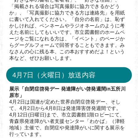
「掲載される場合は写真撮影に協力できるかどう
か」、「写真撮影に協力できる方は連絡先」を用紙
に書いて入れてください。「自分の名前」は、恥ず
かしければ、ペンネームやラジオネームのように考
えた名前にしてもいいです。市立図書館のホームペ
ージをご覧になれる方は、「イベント」のページか
らグーグルフォームで回答することもできます。み
なさんの心に残る本、この本おすすめだよ！という
本など、ぜひお願いします。
4月7日（火曜日）放送内容
展示「自閉症啓発デー 発達障がい啓発週間in五所川
原市」
4月2日は国連が定めた世界自閉症啓発デー、そし
て、4月2日から4月8日は発達障害啓発週間です。
4月12日(日曜日)まで、市立図書館1階ロビーにて、
青森県発達障がい者支援センター「わかば」（津軽
地域）主催で、自閉症や発達障がいに関する展示を
行っています。