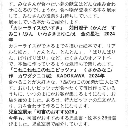
す。みなさんが食べたい夢の献立はどんな組み合わ
せになるのでしょうか。食べ物が登場する本を展示
して、みなさんの投票をお待ちしています。
展示している本からご紹介します。
『カレーライスだいすき』 苅田澄子（かんだ す
みこ）/ぶん いわさきまゆこ/え 金の星社 2024
年
カレーライスができるまでを描いた絵本です。リア
ルな絵と、「とんとん、とんとん」、「ぱりんぱり
ん、ぱりぱりぱり」など、たくさんのオノマトペ
で、本当に作っているような気持ちで楽しめます。
『こねこねねこのねこピッツァ』 くさかみなこ/
作 カワダクニコ/絵 KADOKAWA 2024年
食べることが大好きな、7匹のねこの兄弟が主人公で
す。おいしいピッツァが食べたくて毎日作っている
うちに、いつのまにかお客が集まるようになり、お
店を始めました。ある日、特大ピッツァの注文が入
り、力を合わせて作ることになります。
児童室展示「司書のおすすめ26」
今年も、司書がおすすめする児童書・絵本を26冊選
びました。児童室奥で紹介しています。