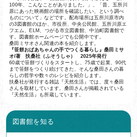
100年、こんなことがありました。」、「昔、五所川
原にあった映画館の場所を確認したい、という調べ
ものについて」などです。配布場所は五所川原市内
の3図書館のほか、市役所、中央公民館、五所川原エ
フエム、ELM、つがる市立図書館、中泊町図書館で
す。図書館ホームページでも公開中です。
桑田ミサオさん関連の本を紹介します。
『笹餅おばあちゃんの手でつくる暮らし』桑田ミサ
オ/著 扶桑社（ふそうしゃ） 2025年発行
60歳で笹餅づくりをスタートし、75歳で起業、90代
まで笹餅をつくり続けてきた、そんな桑田さんの暮
らしの哲学や数々のレシピを紹介します。
扶桑社が発行する雑誌『天然生活』では、度々桑田
さんを取材しています。桑田さんが掲載されている
『天然生活』も所蔵しています。
図書館を知る