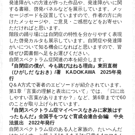
発達障がいの方達が作った作品や、発達障がいに関
する書籍、啓発パネルなどを展示しています。メッ
セージボードを設置していますので、作者の方に向
けたメッセージや、ご意見・ご感想などをお寄せい
ただければと思います。
階段の踊り場には自閉症の特性を分かりやすく表現
した啓発カルタも展示しています。自閉症や発達障
がいについて知る機会になればと思いますので、皆
様ぜひ図書館へ足をお運びください。
自閉スペクトラム症関連の本を紹介します。
『自閉症の僕が、今も跳びはねる理由』東田直樹
（ひがしだ なおき）/著 KADOKAWA 2025年発
行
Q＆A方式で著者のエピソードが紹介されています。
第1章「言葉の理解と表出について」では、「口に出
しやすい言葉がありますか？」など、第6章までで60
のことが取り上げられています。
『自閉スペクトラム症マイペースなきみに家族はす
ったもんだ』全国手をつなぐ育成会連合会/編 中央
法規出 2022年発行
自閉スペクトラム症のある人と家族の、たいへんだ