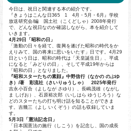
今日は、祝日と関連する本の紹介です。
『きょうはこんな日365 1 4月・5月・6月』学校
放送研究会/編 国土社（こくどしゃ）2008年発行
で、どんな祝日なのか確認しながら、本を紹介して
いきます。
4月29日「昭和の日」
「激動の日々を経て、復興を遂げた昭和の時代をか
えりみて、国の将来に思いをいたす」日です。4月29
日という日は、昭和の時代は「天皇誕生日」、平成
になると「みどりの日」、そして平成19年からは
「昭和の日」となりました。
『昭和スターたちの素顔』中野信行（なかの のぶゆ
き）/著 彩流社（さいりゅうしゃ） 2025年発行
吉永小百合（よしなが さゆり）、長嶋茂雄（ながし
ま しげお）、石原裕次郎（いしはら ゆうじろう）な
どのスターたちの打ち明け話を知ることができま
す。吉幾三（よし いくぞう）の話も収録していま
す。
5月3日「憲法記念日」
「日本国憲法の施行（しこう）を記念し、国の成長