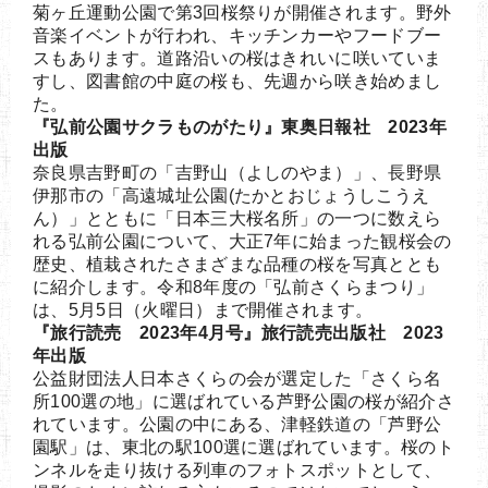
菊ヶ丘運動公園で第3回桜祭りが開催されます。野外
音楽イベントが行われ、キッチンカーやフードブー
スもあります。道路沿いの桜はきれいに咲いていま
すし、図書館の中庭の桜も、先週から咲き始めまし
た。
『弘前公園サクラものがたり』東奥日報社 2023年
出版
奈良県吉野町の「吉野山（よしのやま）」、長野県
伊那市の「高遠城址公園(たかとおじょうしこうえ
ん）」とともに「日本三大桜名所」の一つに数えら
れる弘前公園について、大正7年に始まった観桜会の
歴史、植栽されたさまざまな品種の桜を写真ととも
に紹介します。令和8年度の「弘前さくらまつり」
は、5月5日（火曜日）まで開催されます。
『旅行読売 2023年4月号』旅行読売出版社 2023
年出版
公益財団法人日本さくらの会が選定した「さくら名
所100選の地」に選ばれている芦野公園の桜が紹介さ
れています。公園の中にある、津軽鉄道の「芦野公
園駅」は、東北の駅100選に選ばれています。桜のト
ンネルを走り抜ける列車のフォトスポットとして、