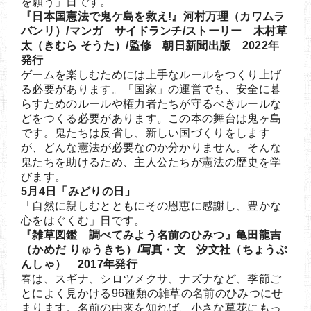
を願う」日です。
『日本国憲法で鬼ケ島を救え!』河村万理（カワムラ
バンリ）/マンガ サイドランチ/ストーリー 木村草
太（きむら そうた）/監修 朝日新聞出版 2022年
発行
ゲームを楽しむためには上手なルールをつくり上げ
る必要があります。「国家」の運営でも、安全に暮
らすためのルールや権力者たちが守るべきルールな
どをつくる必要があります。この本の舞台は鬼ヶ島
です。鬼たちは反省し、新しい国づくりをします
が、どんな憲法が必要なのか分かりません。そんな
鬼たちを助けるため、主人公たちが憲法の歴史を学
びます。
5月4日「みどりの日」
「自然に親しむとともにその恩恵に感謝し、豊かな
心をはぐくむ」日です。
『雑草図鑑 調べてみよう名前のひみつ』亀田龍吉
（かめだ りゅうきち）/写真・文 汐文社（ちょうぶ
んしゃ） 2017年発行
春は、スギナ、シロツメクサ、ナズナなど、季節ご
とによく見かける96種類の雑草の名前のひみつにせ
まります。名前の由来を知れば、小さな草花にもっ