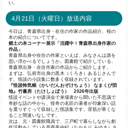
い。
4月21日（火曜日）放送内容
今日は、青森県出身・在住の作家の作品紹介、桜の
本の紹介についてです。
郷土の本コーナー展示「活躍中！青森県出身作家の
作品」
青森県出身や在住の作家といえば、みなさんは誰を
思い浮かべるでしょうか。図書館で紹介している、
青森県出身・在住作家の作品からご紹介します。
まずは、弘前市出身の黒木（くろき）あるじさんで
す。怪談の小説集に数多く収録されています。
『怪談怖気帳（かいだんおぞけちょう） なまくび団
地』竹書房（たけしょぼう） 2026年出版
怪談イベントや講演会で来場者から聞いた不思議で
奇妙な話の中から、怪奇の名匠の著者が印象深い話
を選りすぐって収録した怪談集です。背筋が寒くな
ること間違いなしです。
次は、元・図書館職員で、三戸町で暮らしながら創
作活動をしている髙森美由紀（たかもり みゆき）さ