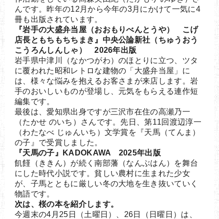
んです。昨年の12月から今年の3月にかけて一気に4
冊も出版されています。
『岩手の大盛弁当屋（おおもりべんとうや） こげ
店長ともちもちちまき』中央公論新社（ちゅうおう
こうろんしんしゃ） 2026年出版
岩手県中津川（なかつがわ）のほとりに立つ、ツタ
に覆われた昭和レトロな建物の「大盛弁当屋」に
は、様々な悩みを抱えるお客さまが来店します。岩
手のおいしいものが登場し、元気をもらえる連作短
編集です。
最後は、愛知県出身ですが三沢市在住の高瀬乃一
（たかせ のいち）さんです。先日、第11回渡辺淳一
（わたなべ じゅんいち）文学賞を『天馬（てんま）
の子』で受賞しました。
『天馬の子』KADOKAWA 2025年出版
飢饉（ききん）が続く南部藩（なんぶはん）を舞台
にした時代小説です。貧しい農村に生まれた少女
が、子馬とともに厳しい冬の大地を生き抜いていく
物語です。
次は、桜の本を紹介します。
今週末の4月25日（土曜日）、26日（日曜日）は、