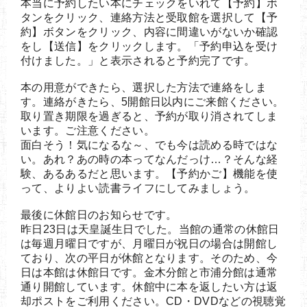
本当に予約したい本にチェックをいれて【予約】ボ
タンをクリック、連絡方法と受取館を選択して【予
約】ボタンをクリック、内容に間違いがないか確認
をし【送信】をクリックします。「予約申込を受け
付けました。」と表示されると予約完了です。
本の用意ができたら、選択した方法で連絡をしま
す。連絡がきたら、5開館日以内にご来館ください。
取り置き期限を過ぎると、予約が取り消されてしま
います。ご注意ください。
面白そう！気になるな～、でも今は読める時ではな
い。あれ？あの時の本ってなんだっけ…？そんな経
験、あるあるだと思います。【予約かご】機能を使
って、よりよい読書ライフにしてみましょう。
最後に休館日のお知らせです。
昨日23日は天皇誕生日でした。当館の通常の休館日
は毎週月曜日ですが、月曜日が祝日の場合は開館し
ており、次の平日が休館となります。そのため、今
日は本館は休館日です。金木分館と市浦分館は通常
通り開館しています。休館中に本を返したい方は返
却ポストをご利用ください。CD・DVDなどの視聴覚