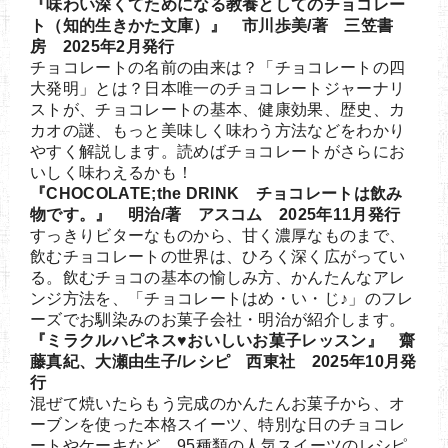
『味わい深くてためになる教養としてのチョコレー
ト（知的生きかた文庫）』 市川歩美/著 三笠書
房 2025年2月発行
チョコレートの名前の由来は？「チョコレートの四
大発明」とは？日本唯一のチョコレートジャーナリ
ストが、チョコレートの基本、健康効果、歴史、カ
カオの謎、もっと美味しく味わう方法などをわかり
やすく解説します。読めばチョコレートがさらにお
いしく味わえるかも！
『CHOCOLATE;the DRINK チョコレートは飲み
物です。』 明治/著 アスコム 2025年11月発行
すっきりビターなものから、甘く濃厚なものまで、
飲むチョコレートの世界は、ひろく深く広がってい
る。飲むチョコの基本の愉しみ方、かんたんなアレ
ンジ方法を、「チョコレートはめ・い・じ♪」のフレ
ーズでお馴染みのお菓子会社・明治が紹介します。
『ミラクルハピネス♥おいしいお菓子レッスン』 齋
藤真紀、大瀬由生子/レシピ 西東社 2025年10月発
行
混ぜて焼いたらもう完成のかんたんお菓子から、オ
ーブンを使った本格スイーツ、特別な日のチョコレ
ートやケーキなど、95種類の人気スイーツのレシピ