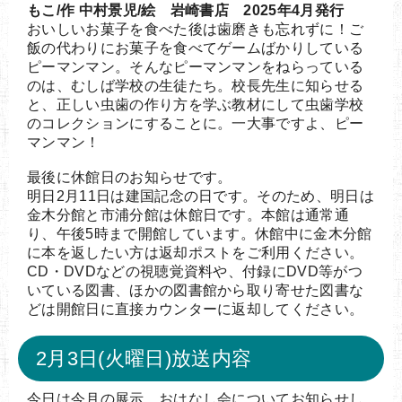
もこ/作 中村景児/絵 岩崎書店 2025年4月発行
おいしいお菓子を食べた後は歯磨きも忘れずに！ご
飯の代わりにお菓子を食べてゲームばかりしている
ピーマンマン。そんなピーマンマンをねらっている
のは、むしば学校の生徒たち。校長先生に知らせる
と、正しい虫歯の作り方を学ぶ教材にして虫歯学校
のコレクションにすることに。一大事ですよ、ピー
マンマン！
最後に休館日のお知らせです。
明日2月11日は建国記念の日です。そのため、明日は
金木分館と市浦分館は休館日です。本館は通常通
り、午後5時まで開館しています。休館中に金木分館
に本を返したい方は返却ポストをご利用ください。
CD・DVDなどの視聴覚資料や、付録にDVD等がつ
いている図書、ほかの図書館から取り寄せた図書な
どは開館日に直接カウンターに返却してください。
2月3日(火曜日)放送内容
今日は今月の展示、おはなし会についてお知らせし