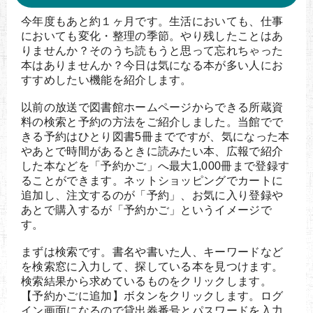
今年度もあと約１ヶ月です。生活においても、仕事
においても変化・整理の季節。やり残したことはあ
りませんか？そのうち読もうと思って忘れちゃった
本はありませんか？今日は気になる本が多い人にお
すすめしたい機能を紹介します。
以前の放送で図書館ホームページからできる所蔵資
料の検索と予約の方法をご紹介しました。当館でで
きる予約はひとり図書5冊までですが、気になった本
やあとで時間があるときに読みたい本、広報で紹介
した本などを「予約かご」へ最大1,000冊まで登録す
ることができます。ネットショッピングでカートに
追加し、注文するのが「予約」、お気に入り登録や
あとで購入するが「予約かご」というイメージで
す。
まずは検索です。書名や書いた人、キーワードなど
を検索窓に入力して、探している本を見つけます。
検索結果から求めているものをクリックします。
【予約かごに追加】ボタンをクリックします。ログ
イン画面になるので貸出券番号とパスワードを入力