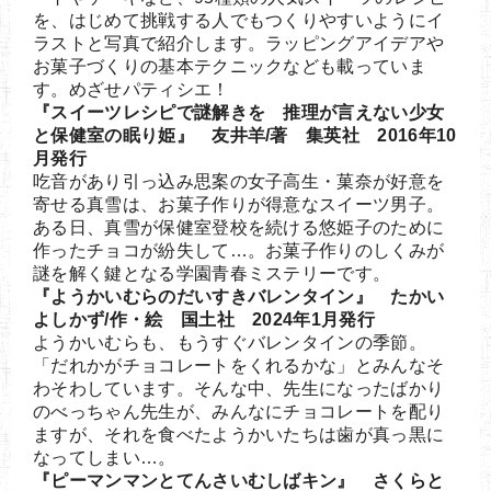
を、はじめて挑戦する人でもつくりやすいようにイ
ラストと写真で紹介します。ラッピングアイデアや
お菓子づくりの基本テクニックなども載っていま
す。めざせパティシエ！
『スイーツレシピで謎解きを 推理が言えない少女
と保健室の眠り姫』 友井羊/著 集英社 2016年10
月発行
吃音があり引っ込み思案の女子高生・菓奈が好意を
寄せる真雪は、お菓子作りが得意なスイーツ男子。
ある日、真雪が保健室登校を続ける悠姫子のために
作ったチョコが紛失して…。お菓子作りのしくみが
謎を解く鍵となる学園青春ミステリーです。
『ようかいむらのだいすきバレンタイン』 たかい
よしかず/作・絵 国土社 2024年1月発行
ようかいむらも、もうすぐバレンタインの季節。
「だれかがチョコレートをくれるかな」とみんなそ
わそわしています。そんな中、先生になったばかり
のべっちゃん先生が、みんなにチョコレートを配り
ますが、それを食べたようかいたちは歯が真っ黒に
なってしまい…。
『ピーマンマンとてんさいむしばキン』 さくらと