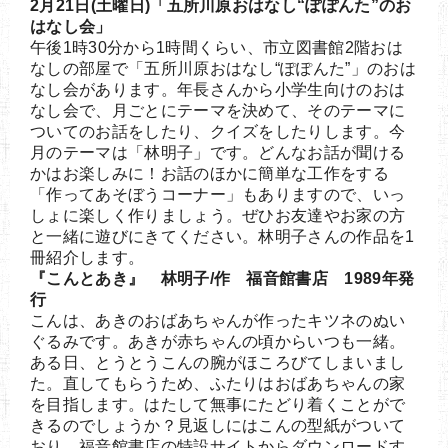
2月21日(土曜日)「五所川原おはなし“ぽぽんた”のお
はなし会」
午後1時30分から1時間くらい、市立図書館2階おは
なしの部屋で「五所川原おはなし“ぽぽんた”」のおは
なし会があります。年長さんから小学生向けのおは
なし会で、月ごとにテーマを決めて、そのテーマに
ついてのお話をしたり、クイズをしたりします。今
月のテーマは「林明子」です。どんなお話が聞ける
かはお楽しみに！お話のほかに簡単な工作をする
「作ってあそぼうコーナー」もありますので、いっ
しょに楽しく作りましょう。ぜひお友達やお家の方
と一緒に遊びにきてください。林明子さんの作品を1
冊紹介します。
『こんとあき』 林明子/作 福音館書店 1989年発
行
こんは、あきのおばあちゃんが作ったキツネのぬい
ぐるみです。あきが赤ちゃんの頃からいつも一緒。
ある日、とうとうこんの腕がほころびてしまいまし
た。直してもらうため、ふたりはおばあちゃんの家
を目指します。はたして無事にたどり着くことがで
きるのでしょうか？見返しにはこんの型紙がついて
おり、福音館書店の特設サイトからダウンロードす