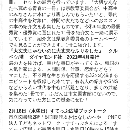
冊』」セットの展示を行っています。『大切なあな
たへ薦める青春の一冊』は県教育委員会が、中高生
のみなさんに本により親しんでもらいたいと、県内
の中高生を対象に、仲間や友だちなどへのおススメ
の本の紹介文を募集したものです。令和6年度の最優
秀賞・優秀賞に選ばれた11冊を紹介文と一緒に展示
しています。紹介文は県教育委員会のホームページ
でも見ることができます。1冊ご紹介します。
『大丈夫じゃないのに大丈夫なふりをした』 クル
ベウ/著 ダイヤモンド社 2021年4月発行
肩の力を抜けば、幸せな毎日がやってくる-。韓国の
人気作家による、人間関係、仕事、恋愛などをテー
マにした、不器用な生き方を応援する32の心温まる
エピソードを収録した本です。有名人の紹介やSNS
などから若い世代を中心に話題となり、多くの共感
を集めた1冊です。ふだんは市立図書館にないので、
気になっていた方はこの機会にぜひ！
2月18日（水曜日）すてっぷ広場ブックトーク
市立図書館2階「対面朗読＆おはなしのへや」でNPO
法人子どもネットワーク・すてっぷさんによる「す
てっぷ広場」が毎週火曜日・水曜日10時から15時ま