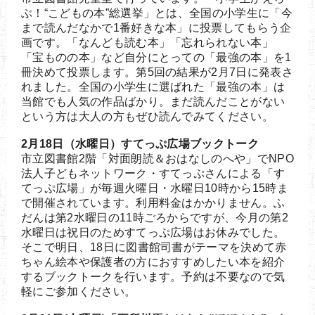
ぶ！“こどもの本”総選挙」とは、全国の小学生に「今
まで読んだなかで1番好きな本」に投票してもらう企
画です。「なんども読む本」「忘れられない本」
「宝ものの本」など自分にとっての「最強の本」を1
冊決めて投票します。第5回の結果が2月7日に発表さ
れました。全国の小学生に選ばれた「最強の本」は
当館でも人気の作品ばかり。まだ読んだことがない
という方は大人の方もぜひ読んでみてください。
2月18日（水曜日）すてっぷ広場ブックトーク
市立図書館2階「対面朗読＆おはなしのへや」でNPO
法人子どもネットワーク・すてっぷさんによる「す
てっぷ広場」が毎週火曜日・水曜日10時から15時ま
で開催されています。利用料金はかかりません。ふ
だんは第2水曜日の11時ごろからですが、今月の第2
水曜日は祝日のためすてっぷ広場はお休みでした。
そこで明日、18日に図書館司書がテーマを決めて赤
ちゃん絵本や保護者の方におすすめしたい本を紹介
するブックトークを行います。予約は不要なので気
軽にご参加ください。