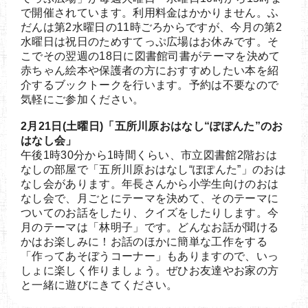
で開催されています。利用料金はかかりません。ふ
だんは第2水曜日の11時ごろからですが、今月の第2
水曜日は祝日のためすてっぷ広場はお休みです。そ
こでその翌週の18日に図書館司書がテーマを決めて
赤ちゃん絵本や保護者の方におすすめしたい本を紹
介するブックトークを行います。予約は不要なので
気軽にご参加ください。
2月21日(土曜日)「五所川原おはなし“ぽぽんた”のお
はなし会」
午後1時30分から1時間くらい、市立図書館2階おは
なしの部屋で「五所川原おはなし“ぽぽんた”」のおは
なし会があります。年長さんから小学生向けのおは
なし会で、月ごとにテーマを決めて、そのテーマに
ついてのお話をしたり、クイズをしたりします。今
月のテーマは「林明子」です。どんなお話が聞ける
かはお楽しみに！お話のほかに簡単な工作をする
「作ってあそぼうコーナー」もありますので、いっ
しょに楽しく作りましょう。ぜひお友達やお家の方
と一緒に遊びにきてください。