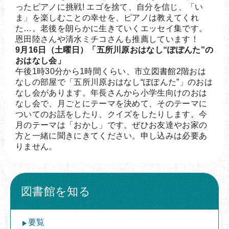
ったピアノに挑戦! エゴを捨て、自分を信じ、「い
ま」を楽しむことの幸せを、ピアノは教えてくれ
た…。老後を朗らかに生きていくエッセイ集です。
恩田陸さんや清水ミチコさんも推薦しています！
9月16日（土曜日）「五所川原おはなし“ぽぽんた”の
おはなし会」
午後1時30分から1時間くらい、市立図書館2階おは
なしの部屋で「五所川原おはなし“ぽぽんた”」のおは
なし会があります。年長さんから小学生向けのおは
なし会で、月ごとにテーマを決めて、そのテーマに
ついてのお話をしたり、クイズをしたりします。今
月のテーマは「おかし」です。ぜひお友達やお家の
方と一緒に聞きにきてください。申し込みは必要あ
りません。
図書館を知る
要覧