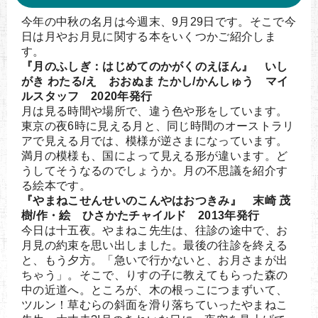
今年の中秋の名月は今週末、9月29日です。そこで今
日は月やお月見に関する本をいくつかご紹介しま
す。
『月のふしぎ：はじめてのかがくのえほん』 いし
がき わたる/え おおぬま たかし/かんしゅう マイ
ルスタッフ 2020年発行
月は見る時間や場所で、違う色や形をしています。
東京の夜6時に見える月と、同じ時間のオーストラリ
アで見える月では、模様が逆さまになっています。
満月の模様も、国によって見える形が違います。ど
うしてそうなるのでしょうか。月の不思議を紹介す
る絵本です。
『やまねこせんせいのこんやはおつきみ』 末崎 茂
樹/作・絵 ひさかたチャイルド 2013年発行
今日は十五夜。やまねこ先生は、往診の途中で、お
月見の約束を思い出しました。最後の往診を終える
と、もう夕方。「急いで行かないと、お月さまが出
ちゃう」。そこで、りすの子に教えてもらった森の
中の近道へ。ところが、木の根っこにつまずいて、
ツルン！草むらの斜面を滑り落ちていったやまねこ