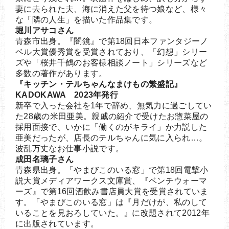
妻に去られた夫、海に消えた父を待つ娘など、様々
な「隣の人生」を描いた作品集です。
堀川アサコさん
青森市出身。『闇鏡』で第18回日本ファンタジーノ
ベル大賞優秀賞を受賞されており、「幻想」シリー
ズや「桜井千鶴のお客様相談ノート」シリーズなど
多数の著作があります。
『キッチン・テルちゃんなまけもの繁盛記』
KADOKAWA 2023年発行
新卒で入った会社を1年で辞め、無気力に過ごしてい
た28歳の米田亜美。親戚の紹介で受けたお惣菜屋の
採用面接で、いかに「働くのがキライ」か力説した
亜美だったが、店長のテルちゃんに気に入られ…。
波乱万丈なお仕事小説です。
成田名璃子さん
青森県出身。「やまびこのいる窓」で第18回電撃小
説大賞メディアワークス文庫賞、『ベンチウォーマ
ーズ』で第16回酒飲み書店員大賞を受賞されていま
す。「やまびこのいる窓」は『月だけが、私のして
いることを見おろしていた。』に改題されて2012年
に出版されています。