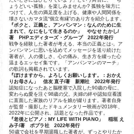
ょうどいい孤独」を楽しみませんか? 孤独を味方に
つけて、人生の満足度を上げる、健康や人間関係を
壊さないカマタ流“個立有縁”のあり方を紹介します。
『ボクと、正義と、アンパンマン：なんのために生
まれて、なにをして生きるのか」 やなせ たかし/
著 PHPエディターズ・グループ 2022年発行
戦争を経験した著者が考える、本当の正義とは-。ア
ンパンマンに思いを込めてメッセージを送り続けた
著者が、人の優しさ、心の痛み、生き方を綴った心
温まるエッセイ集です。「アンパンマンのマーチ」
の歌詞も掲載されています。
『ぼけますから、よろしくお願いします。：おかえ
りお母さん」 信友 直子/著 新潮社 2022年発行
認知症になったあと脳梗塞で入院した90歳の母に、
変わらぬ愛を注ぐ98歳の父。夫婦の絆や認知症看護
に直面した家族のリアルを娘が綴ります。著者自身
が監督・撮影したドキュメンタリー映画が2018年、
2022年に公開され、話題となった作品です。
『老後とピアノ：MY LIFE WITH PIANO」 稲垣 え
み子/著 ポプラ社 2022年発行
50歳で会社を早期退職した著者が、ずっとやりたか