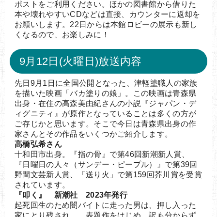
ポストをご利用ください。ほかの図書館から借りた
本や壊れやすいCDなどは直接、カウンターに返却を
お願いします。22日からは本館ロビーの展示も新し
くなるので、お楽しみに！
9月12日(火曜日)放送内容
先日9月1日に全国公開となった、津軽塗職人の家族
を描いた映画「バカ塗りの娘」。この映画は青森県
出身・在住の高森美由紀さんの小説『ジャパン・デ
ィグニティ』が原作となっていることは多くの方が
ご存じかと思います。そこで今日は青森県出身の作
家さんとその作品をいくつかご紹介します。
高橋弘希さん
十和田市出身。『指の骨』で第46回新潮新人賞、
『日曜日の人々（サンデー・ピープル）』で第39回
野間文芸新人賞、「送り火」で第159回芥川賞を受賞
されています。
『叩く』 新潮社 2023年発行
起死回生のため闇バイトに走った男は、押し入った
家にとり残され…。表題作をはじめ、訳も分からず