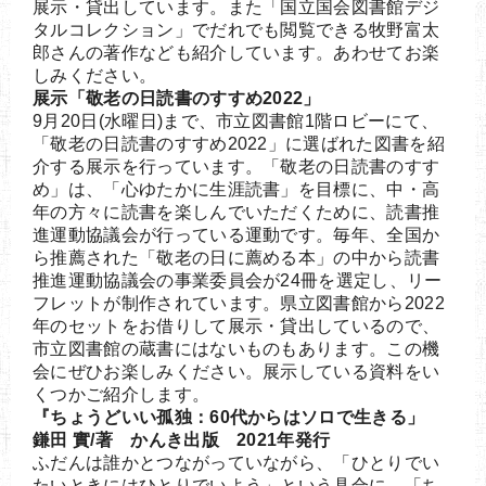
展示・貸出しています。また「国立国会図書館デジ
タルコレクション」でだれでも閲覧できる牧野富太
郎さんの著作なども紹介しています。あわせてお楽
しみください。
展示「敬老の日読書のすすめ2022」
9月20日(水曜日)まで、市立図書館1階ロビーにて、
「敬老の日読書のすすめ2022」に選ばれた図書を紹
介する展示を行っています。「敬老の日読書のすす
め」は、「心ゆたかに生涯読書」を目標に、中・高
年の方々に読書を楽しんでいただくために、読書推
進運動協議会が行っている運動です。毎年、全国か
ら推薦された「敬老の日に薦める本」の中から読書
推進運動協議会の事業委員会が24冊を選定し、リー
フレットが制作されています。県立図書館から2022
年のセットをお借りして展示・貸出しているので、
市立図書館の蔵書にはないものもあります。この機
会にぜひお楽しみください。展示している資料をい
くつかご紹介します。
『ちょうどいい孤独：60代からはソロで生きる」
鎌田 實/著 かんき出版 2021年発行
ふだんは誰かとつながっていながら、「ひとりでい
たいときにはひとりでいよう」という具合に、「ち