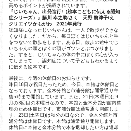
高めるポイントが掲載されています。
『じいちゃん、出発進行!（絵本こどもに伝える認知
症シリーズ）』藤川 幸之助/さく 天野 勢津子/え
クリエイツかもがわ 2021年発行
認知症になったじいちゃんは、一人で散歩ができな
くなりました。だから、毎日ぼくはじいちゃんと手
をつないで散歩をします。ある日、散歩の途中でじ
いちゃんの頭とぼくの頭がゴツンとぶつかりまし
た。すると、じいちゃんの体の中にぼくの心が入っ
てしまって…。認知症について子どももわかるよう
に伝える絵本です。
最後に、今週の休館日のお知らせです。
昨日18日が祝日だったため、今日、本館は休館日と
なっております。金木分館と市浦分館は通常通り午
後5時まで開館しています。また、21日(木曜日)は9
月の3回目の木曜日なので、本館と金木分館が館内整
理のため休館日です。市浦分館は通常通り開館しま
す。23日(土曜日)は秋分の日なので、金木分館と市
浦分館は休館日です。本館は通常通り開館します。
休館日に本館と金木分館で本を返却したい方は返却