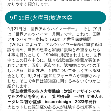
かりやすく紹介します。
9月19日(火曜日)放送内容
9月21日は「世界アルツハイマーデー」、そして9月
は「世界アルツハイマー月間」です。これは、国際
アルツハイマー病協会（ADI）と世界保健機関
（WHO）によって、アルツハイマー病等に関する認
識を高め、世界の患者と家族に援助と希望をもたら
す事を目的として、1994年に制定されました。世界
中でこの日を中心に、様々な認知症の啓蒙が実施さ
れています。五所川原市でも、認知症についての正
しい理解、対応方法、予防について楽しく学べる機
会として、9月2日に認知症フォーラムが開催されま
した。そこで今日は認知症に関する本をいくつかご
紹介します。
『認知症世界の歩き方実践編：対話とデザインがあ
なたの生活を変える』 筧 裕介/著 一般社団法人ボ
ーダレス/ほか監修 issue+design 2023年発行
大ヒットした認知症のある人が経験する出来事をス