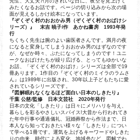
先生、大丈夫?!月のきれいな日に、夜空を見上げて
みたくなるお話です。ページの切り込みから次の場
面が見えるしかけ絵本になっています。
『ぞくぞく村のおおかみ男（ぞくぞく村のおばけシ
リーズ）』 末吉 暁子/作 あかね書房 1993年発
行
ちくちく先生は腕のよい歯医者さんです。満月の夜
になると変身してしまうおおかみ男のはずなのです
が、なぜか時々、ぶたになってしまうのです！ユニ
ークなおばけたちが繰り広げる、とってもゆかいな
お話、「ぞくぞく村のおばけ」シリーズは全部で19
冊あります。1作目の『ぞくぞく村のミイラのラムさ
ん』は1989年に出版され、30年以上子どもたちに愛
されているシリーズです。
『図解眠れなくなるほど面白い日本のしきたり』
千葉 公慈/監修 日本文芸社 2020年発行
日本の文化「しきたり」は日々にメリハリを与え、
暮らしを彩るやさしいスパイス!大昔から行われてき
た年中行事や通過儀礼、冠婚葬祭から作法まで、日
本人なら知っておきたい様々な「しきたり」につい
て学べる1冊です。運気を上げるキーワードやしきた
りの由来、時代による変化、地域色など、図解でわ