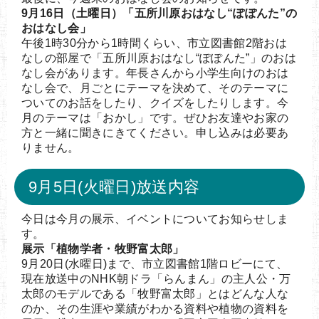
9月16日（土曜日）「五所川原おはなし“ぽぽんた”の
おはなし会」
午後1時30分から1時間くらい、市立図書館2階おは
なしの部屋で「五所川原おはなし“ぽぽんた”」のおは
なし会があります。年長さんから小学生向けのおは
なし会で、月ごとにテーマを決めて、そのテーマに
ついてのお話をしたり、クイズをしたりします。今
月のテーマは「おかし」です。ぜひお友達やお家の
方と一緒に聞きにきてください。申し込みは必要あ
りません。
9月5日(火曜日)放送内容
今日は今月の展示、イベントについてお知らせしま
す。
展示「植物学者・牧野富太郎」
9月20日(水曜日)まで、市立図書館1階ロビーにて、
現在放送中のNHK朝ドラ「らんまん」の主人公・万
太郎のモデルである「牧野富太郎」とはどんな人な
のか、その生涯や業績がわかる資料や植物の資料を