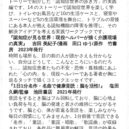
トーリーで紹介した「認知症世界の歩き方」の実践
編です。14 のストーリーで認知症世界を楽しく学
び、トイレやお風呂など10の生活ケースと、寝室や
スーパーなど5の生活環境を舞台に、トラブルの背後
にある本人が抱える認知機能の障害を推理し、その
解決アイデアを考える実践ワークブックです。
『認知症が見る世界：現役ヘルパーが描く介護現場
の真実』 吉田 美紀子/漫画 田口 ゆう/原作 竹書
房 2023年発行
時間も場所も、目の前の人が誰かさえも分からな
い。自分はどうして、こんなところにいるのだろ
う…。認知症患者たちの不安・恐怖・孤独感にあふ
れた「心の内」を、現役ヘルパーである著者が胸に
迫るタッチで描くコミックエッセイです。
『1日1分名作・名曲で健康音読：脳を活性!』 塩田
久嗣/監修 池田書店 2021年発行
音読をするとき脳はフル回転しており、脳に心地よ
い負荷を与え、脳の発達と若さの維持につながるそ
うです。脳と心、体が若返る音読を、楽しみながら
毎日の習慣にしてみませんか。1分前後で音読できる
「名作」「童話」「童謡・唱歌」「歌謡曲」が収録
されており、各作品に難易度や解説、音読の効果を