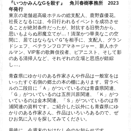
『いつかみんなGを殺す』 角川春樹事務所 2023
年発行
東京の老舗超高級ホテルの総支配人、鹿野森優花。
社長となるには、今日行われるイベントを成功させ
ることが絶対条件だったが、対抗する旧勢力から、
思いもよらぬ邪魔立てが…！清潔かつ華美なこの空
間に、居てはならない“Ｇ”を相手に、支配人、グラン
ドシェフ、ベテランフロアマネージャー、新人ホテ
ルマン、VIP客の歌舞伎役者、ピアニスト、そして影
のある清掃人など、それぞれの立場と思惑が錯綜
し…。
青森県にゆかりのある作家さんや作品は一般室をは
いったすぐ右側の郷土の本の棚にあります。背ラベ
ルの二段目に「Ａ」がついているのは青森県関連、
「Ｇ」がついているのは五所川原関連、「Ｋ」がつ
いているのは金木関連、「Ｓ」がついているのは市
浦関連の資料です。ご紹介した以外にも青森県にゆ
かりのある作家さん、作品はいろいろあるので、ぜ
ひお気に入りを探してみてください。
最後に、今週末のおはなし会のお知らせです。