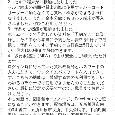
2．セルフ端末が非接触になりました
セルフ端末の画面や貸出の際に使用するバーコード
リーダーに触らなくても貸出・検索ができるように
なりました。また、金木分館でもセルフ端末が導入
されました。ぜひご利用ください。
3．予約かご機能が追加されました
ホームページで予約したい資料を「予約かご」に登
録し、その中から本当に予約したい資料を5冊まで選
択し、予約をします。予約できる冊数は5冊までです
が、最大1000冊まで登録できます。
4．多要素認証（MFA）でより安全にご利用いただけ
ます
ログイン時に行っていた貸出券番号とパスワードの
入力に加えて、ワンタイムパスワードを入力できま
す。こちらの機能は、希望する方のみ利用でき、い
わゆるガラケーでは使用できませんのでご注意くだ
さい。最初に設定が必要ですので、職員までお声が
けください。
本古知新は、図書館ホームページ、Facebookでご覧
になることができます。配布場所は、五所川原市内
の3図書館、五所川原市役所、中央公民館、中泊町図