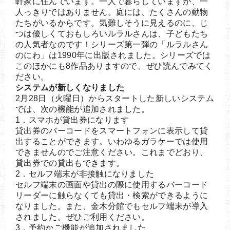
軒家に住んでいます。一人で暮らしていますが、一
人っきりではありません。庭には、たくさんの動物
たちがいるからです。気難しそうに見えるのに、じ
つは優しくておもしろいルラルさんは、子どもたち
の人気者なのです！シリーズ第一弾の「ルラルさん
のにわ」は1990年に出版されました。シリーズでは
このほかにも8作品ありますので、ぜひ読んでみてく
ださい。
システムが新しくなりました
2月28日（火曜日）からスタートした新しいシステム
では、次の機能が追加されました。
1．スマホが貸出券になります
貸出券のバーコードをスマートフォンに表示して貸
出することができます。いわゆるガラケーでは使用
できませんのでご注意ください。これまでどおり、
貸出券での貸出もできます。
2．セルフ端末が非接触になりました
セルフ端末の画面や貸出の際に使用するバーコード
リーダーに触らなくても貸出・検索ができるように
なりました。また、金木分館でもセルフ端末が導入
されました。ぜひご利用ください。
3．予約かご機能が追加されました