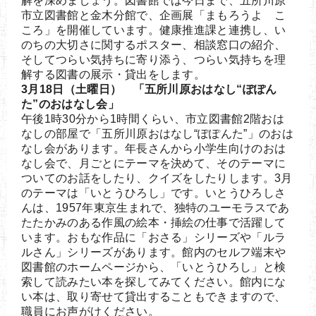
解を深めましょう。図書館では今日まで、五所川原
市立図書館と金木分館で、企画展「まもろうよ こ
ころ」を開催しています。健康推進課と連携し、い
のちの大切さに関するポスター、相談窓口の紹介、
そしてつらい気持ちに寄り添う、つらい気持ちを理
解する図書の展示・貸出をします。
3月18日（土曜日） 「五所川原おはなし“ぽぽん
た”のおはなし会」
午後1時30分から1時間くらい、市立図書館2階おは
なしの部屋で「五所川原おはなし“ぽぽんた”」のおは
なし会があります。年長さんから小学生向けのおは
なし会で、月ごとにテーマを決めて、そのテーマに
ついてのお話をしたり、クイズをしたりします。3月
のテーマは「いとうひろし」です。いとうひろしさ
んは、1957年東京生まれで、独特のユーモラスであ
たたかみのある作風の絵本・挿絵の仕事で活躍して
います。おもな作品に「おさる」シリーズや「ルラ
ルさん」シリーズがあります。館内のセルフ端末や
図書館のホームページから、「いとうひろし」と検
索して読みたい本を探してみてください。館内にな
い本は、取り寄せて貸出することもできますので、
職員にお声がけください。