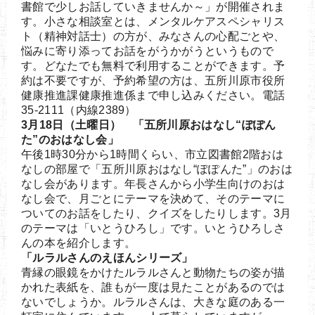
書館で少しお話していきませんか～」が開催されま
す。小さな相談室とは、メンタルケアスペシャリス
ト（精神対話士）の方が、みなさんの心配ごとや、
悩みに寄り添ってお話をがうかがうというもので
す。どなたでも無料で利用することができます。予
約は不要ですが、予約希望の方は、五所川原市役所
健康推進課健康推進係まで申し込みください。電話
35-2111（内線2389）
3月18日（土曜日） 「五所川原おはなし“ぽぽん
た”のおはなし会」
午後1時30分から1時間くらい、市立図書館2階おは
なしの部屋で「五所川原おはなし“ぽぽんた”」のおは
なし会があります。年長さんから小学生向けのおは
なし会で、月ごとにテーマを決めて、そのテーマに
ついてのお話をしたり、クイズをしたりします。3月
のテーマは「いとうひろし」です。いとうひろしさ
んの本を紹介します。
「ルラルさんのえほんシリーズ」
青縁の眼鏡をかけたルラルさんと動物たちの姿が描
かれた表紙を、誰もが一度は見たことがあるのでは
ないでしょうか。ルラルさんは、大きな庭のある一