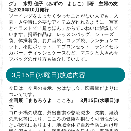
グ」 水野 佳子（みずの よしこ）∥著 主婦の友
社2020年10月発行
ソーイングをまったくやったことがない人でも、入
園・入学時に必要なアイテムが作れるように、写真
とイラストで「超きほん」からていねいに解説して
います。掲載作品は、レッスンバッグ、シューズ
袋、体操着袋、お弁当袋、コップ袋、ランチョンマ
ット、移動ポケット、エプロンセット、ランドセル
カバー、ティッシュケースなど。マスクと大きめサ
ブバッグの作り方も紹介しています。
3月15日(水曜日)放送内容
今日は、今月の展示、おはなし会、図書館だよりに
ついてです。
企画展「まもろうよ こころ」 3月15日(水曜日)ま
で
コロナ禍の現在、外出自粛や交流減少、失業、経済
の悪化等により、こころの健康を損なう可能性が大
きい状況にあります。地域全体で自殺予防に向け理