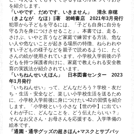
を紹介します。
「いやです、だめです、いきません」 清永 奈穂
（きよなが なほ）∥著 岩崎書店 2021年3月発行
犯罪から子どもを守るには、「子ども自身に自分を
守る力を身につけさせること」。本書では、走る、
さけぶ、いやと言うなど家庭で練習する方法、危な
い人や危ないことが起きる場所の特徴、ねらわれや
すい子どもの様子などを親子で読めるように、たく
さんの絵が使用されています。小学校入学前後の子
どもを持つ保護者向けに、家庭で教えられる安全教
育の実践法が紹介されています。
「いちねんせいえほん」 日本図書センター 2023
年1月発行
「いちねんせい」って、どんなだろう？学校・友だ
ち・生活・安全など、楽しい小学校生活を送るため
に、小学校入学前後に身につけたい42の習慣を紹介
します。「小学校という小さな【世の中】に出てい
くわが子に、どんなことを、どう伝えたらいい？」
そんなお父さん・お母さんを応援する、入学準備の
絵本です。
「通園・通学グッズの超きほん+マスクとサブバッ