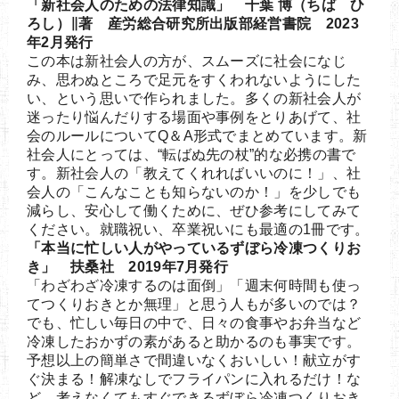
「新社会人のための法律知識」 千葉 博（ちば ひ
ろし）∥著 産労総合研究所出版部経営書院 2023
年2月発行
この本は新社会人の方が、スムーズに社会になじ
み、思わぬところで足元をすくわれないようにした
い、という思いで作られました。多くの新社会人が
迷ったり悩んだりする場面や事例をとりあげて、社
会のルールについてQ＆A形式でまとめています。新
社会人にとっては、“転ばぬ先の杖”的な必携の書で
す。新社会人の「教えてくれればいいのに！」、社
会人の「こんなことも知らないのか！」を少しでも
減らし、安心して働くために、ぜひ参考にしてみて
ください。就職祝い、卒業祝いにも最適の1冊です。
「本当に忙しい人がやっているずぼら冷凍つくりお
き」 扶桑社 2019年7月発行
「わざわざ冷凍するのは面倒」「週末何時間も使っ
てつくりおきとか無理」と思う人もが多いのでは？
でも、忙しい毎日の中で、日々の食事やお弁当など
冷凍したおかずの素があると助かるのも事実です。
予想以上の簡単さで間違いなくおいしい！献立がす
ぐ決まる！解凍なしでフライパンに入れるだけ！な
ど、考えなくてもすぐできるずぼら冷凍つくりおき