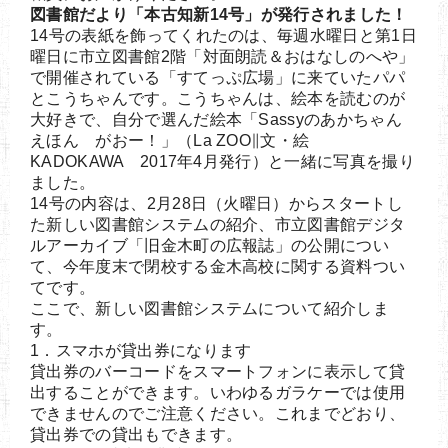
図書館だより「本古知新14号」が発行されました！
14号の表紙を飾ってくれたのは、毎週水曜日と第1日
曜日に市立図書館2階「対面朗読＆おはなしのへや」
で開催されている「すてっぷ広場」に来ていたパパ
とこうちゃんです。こうちゃんは、絵本を読むのが
大好きで、自分で選んだ絵本「Sassyのあかちゃん
えほん がおー！」（La ZOO∥文・絵
KADOKAWA 2017年4月発行）と一緒に写真を撮り
ました。
14号の内容は、2月28日（火曜日）からスタートし
た新しい図書館システムの紹介、市立図書館デジタ
ルアーカイブ「旧金木町の広報誌」の公開につい
て、今年度末で閉校する金木高校に関する資料つい
てです。
ここで、新しい図書館システムについて紹介しま
す。
1．スマホが貸出券になります
貸出券のバーコードをスマートフォンに表示して貸
出することができます。いわゆるガラケーでは使用
できませんのでご注意ください。これまでどおり、
貸出券での貸出もできます。