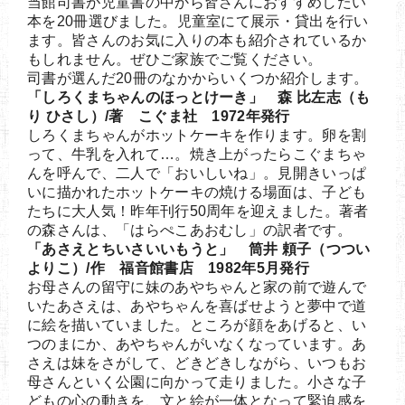
当館司書が児童書の中から皆さんにおすすめしたい
本を20冊選びました。児童室にて展示・貸出を行い
ます。皆さんのお気に入りの本も紹介されているか
もしれません。ぜひご家族でご覧ください。
司書が選んだ20冊のなかからいくつか紹介します。
「しろくまちゃんのほっとけーき」 森 比左志（も
り ひさし）/著 こぐま社 1972年発行
しろくまちゃんがホットケーキを作ります。卵を割
って、牛乳を入れて…。焼き上がったらこぐまちゃ
んを呼んで、二人で「おいしいね」。見開きいっぱ
いに描かれたホットケーキの焼ける場面は、子ども
たちに大人気！昨年刊行50周年を迎えました。著者
の森さんは、「はらぺこあおむし」の訳者です。
「あさえとちいさいいもうと」 筒井 頼子（つつい
よりこ）/作 福音館書店 1982年5月発行
お母さんの留守に妹のあやちゃんと家の前で遊んで
いたあさえは、あやちゃんを喜ばせようと夢中で道
に絵を描いていました。ところが顔をあげると、い
つのまにか、あやちゃんがいなくなっています。あ
さえは妹をさがして、どきどきしながら、いつもお
母さんといく公園に向かって走りました。小さな子
どもの心の動きを、文と絵が一体となって緊迫感を