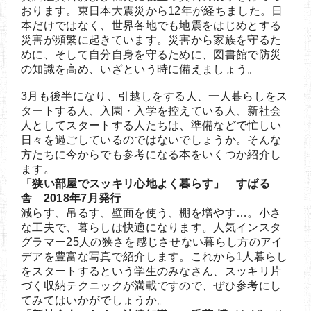
おります。東日本大震災から12年が経ちました。日
本だけではなく、世界各地でも地震をはじめとする
災害が頻繁に起きています。災害から家族を守るた
めに、そして自分自身を守るために、図書館で防災
の知識を高め、いざという時に備えましょう。
3月も後半になり、引越しをする人、一人暮らしをス
タートする人、入園・入学を控えている人、新社会
人としてスタートする人たちは、準備などで忙しい
日々を過ごしているのではないでしょうか。そんな
方たちに今からでも参考になる本をいくつか紹介し
ます。
「狭い部屋でスッキリ心地よく暮らす」 すばる
舎 2018年7月発行
減らす、吊るす、壁面を使う、棚を増やす…。小さ
な工夫で、暮らしは快適になります。人気インスタ
グラマー25人の狭さを感じさせない暮らし方のアイ
デアを豊富な写真で紹介します。これから1人暮らし
をスタートするという学生のみなさん、スッキリ片
づく収納テクニックが満載ですので、ぜひ参考にし
てみてはいかがでしょうか。