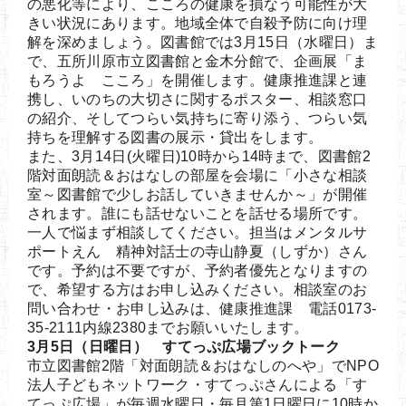
の悪化等により、こころの健康を損なう可能性が大
きい状況にあります。地域全体で自殺予防に向け理
解を深めましょう。図書館では3月15日（水曜日）ま
で、五所川原市立図書館と金木分館で、企画展「ま
もろうよ こころ」を開催します。健康推進課と連
携し、いのちの大切さに関するポスター、相談窓口
の紹介、そしてつらい気持ちに寄り添う、つらい気
持ちを理解する図書の展示・貸出をします。
また、3月14日(火曜日)10時から14時まで、図書館2
階対面朗読＆おはなしの部屋を会場に「小さな相談
室～図書館で少しお話していきませんか～」が開催
されます。誰にも話せないことを話せる場所です。
一人で悩まず相談してください。担当はメンタルサ
ポートえん 精神対話士の寺山静夏（しずか）さん
です。予約は不要ですが、予約者優先となりますの
で、希望する方はお申し込みください。相談室のお
問い合わせ・お申し込みは、健康推進課 電話0173-
35-2111内線2380までお願いいたします。
3月5日（日曜日） すてっぷ広場ブックトーク
市立図書館2階「対面朗読＆おはなしのへや」でNPO
法人子どもネットワーク・すてっぷさんによる「す
てっぷ広場」が毎週水曜日・毎月第1日曜日に10時か