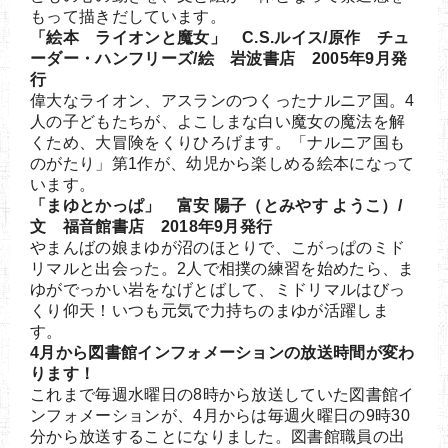
もって描きだしています。
「絵本 ライオンと魔女」 C.S.ルイス/原作 チュ
ーダー・ハンフリーズ/絵 岩波書店 2005年9月発
行
偉大なライオン、アスランのつくったナルニア国。4
人の子どもたちが、よこしまな白い魔女の魔法を解
くため、大冒険をくりひろげます。「ナルニア国も
のがたり」第1作が、幼児から楽しめる絵本になって
います。
「まゆとかっぱ」 富安 陽子（とみやす ようこ）/
文 福音館書店 2018年9月発行
やまんばの娘まゆが沼のほとりで、こがっぱのミド
リマルと出会った。2人で相撲の練習を始めたら、ま
ゆがでっかい岩をなげとばして、ミドリマルはびっ
くり仰天！いつも元気で力持ちのまゆが活躍しま
す。
4月から図書館インフォメーションの放送時間が変わ
ります！
これまで毎週水曜日の8時から放送していた図書館イ
ンフォメーションが、4月からは毎週火曜日の9時30
分から放送することになりました。図書館職員の出