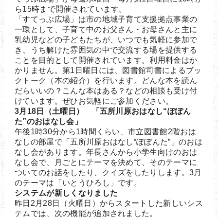
ら15時まで開催されています。
「すてっぷ広場」は市の地域子育て支援拠点事業の
一環として、子育て中のお父さん・お母さんと主に
乳幼児などの子どもたちが、いつでも気軽に参加で
き、うち解けた雰囲気の中で交流する場を提供する
ことを目的として開催されています。利用料金はか
かりません。第1日曜日には、図書館司書によるブッ
クトーク（本の紹介）を行います。どんな本を読ん
だらいいの？こんな本はある？などの相談も受け付
けています。ぜひお気軽にご参加ください。
3月18日（土曜日） 「五所川原おはなし“ぽぽん
た”のおはなし会」
午後1時30分から1時間くらい、市立図書館2階おは
なしの部屋で「五所川原おはなし“ぽぽんた”」のおは
なし会があります。年長さんから小学生向けのおは
なし会で、月ごとにテーマを決めて、そのテーマに
ついてのお話をしたり、クイズをしたりします。3月
のテーマは「いとうひろし」です。
システムが新しくなりました
昨日2月28日（火曜日）からスタートした新しいシス
テムでは、次の機能が追加されました。