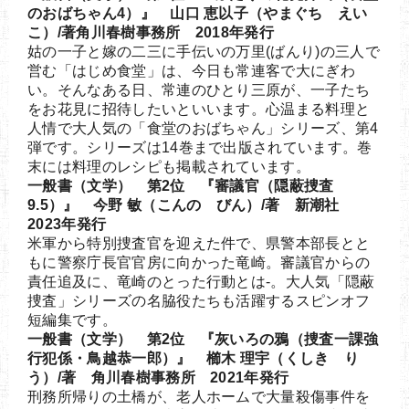
のおばちゃん4）』 山口 恵以子（やまぐち えい
こ）/著角川春樹事務所 2018年発行
姑の一子と嫁の二三に手伝いの万里(ばんり)の三人で
営む「はじめ食堂」は、今日も常連客で大にぎわ
い。そんなある日、常連のひとり三原が、一子たち
をお花見に招待したいといいます。心温まる料理と
人情で大人気の「食堂のおばちゃん」シリーズ、第4
弾です。シリーズは14巻まで出版されています。巻
末には料理のレシピも掲載されています。
一般書（文学） 第2位 『審議官（隠蔽捜査
9.5）』 今野 敏（こんの びん）/著 新潮社
2023年発行
米軍から特別捜査官を迎えた件で、県警本部長とと
もに警察庁長官官房に向かった竜崎。審議官からの
責任追及に、竜崎のとった行動とは-。大人気「隠蔽
捜査」シリーズの名脇役たちも活躍するスピンオフ
短編集です。
一般書（文学） 第2位 『灰いろの鴉（捜査一課強
行犯係・鳥越恭一郎）』 櫛木 理宇（くしき り
う）/著 角川春樹事務所 2021年発行
刑務所帰りの土橋が、老人ホームで大量殺傷事件を