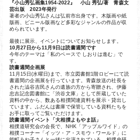
『小山秀弘画集1954-2022』 小山 秀弘/著 青森文
芸出版 2023年発行
著者の小山秀弘さんは弘前市出身です。木版画や紙
版画、ビニール版画など多彩なジャンルの作品が収
められています。
最後に展示、イベントについてお知らせします。
10月27日から11月9日は読書週間です
今年のテーマは「私のペースで しおりは進む」で
す。
読書週間企画展
11月15日(水曜日)まで、市立図書館1階ロビーにて読
書週間の企画展を行っています。青森放送の社長を
された澁谷吉民さんの遺族の方から寄贈され、伊藤
忠吉記念図書館に「渋谷文庫」として所蔵していた
資料の中から、数ある相撲関連資料を展示・貸出し
ています。ふだんは書庫で保管している資料たちを
お手に取ってご覧いただけます。
読書週間イベント「大相撲よもやま話」
相撲道研究会の会長で、NHK「アップルワイド」の
相撲コーナー「イッツ・ア・スモウ・ワールド」に
能町みね子さんと一緒に出演されている、相撲史研