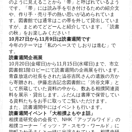
のように見えることから「帯」と呼ばれているよう
です。「帯」には読み手を引き付けるための紹介文
や、作り手・売り手の熱い思いが込められていま
す。図書館では通常はこの帯を外して貸出していま
すが、まとめてどどーんと紹介しています。「読書
の秋」をお楽しみください！
10月27日から11月9日は読書週間です
今年のテーマは「私のペースで しおりは進む」で
す。
読書週間企画展
10月20日(金曜日)から11月15日(水曜日)まで、市立
図書館1階ロビーにて読書週間の企画展を行います。
青森放送の社長をされた澁谷吉民さんの遺族の方か
ら寄贈され、伊藤忠吉記念図書館に「渋谷文庫」と
して所蔵していた資料の中から、数ある相撲関連資
料を展示・貸出します。ふだんは書庫で保管してい
る資料たちをお手に取ってご覧いただけます。
また、読書週間中にはイベントも行います。
読書週間イベント「大相撲よもやま話」
相撲道研究会の会長で、NHK「アップルワイド」の
相撲コーナー「イッツ・ア・スモウ・ワールド」に
能町みね子さんと一緒に出演されている、相撲史研