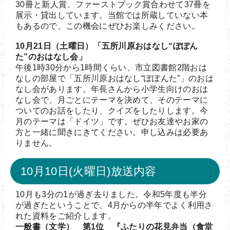
30冊と新人賞、ファーストブック賞合わせて37冊を
展示・貸出しています。当館では所蔵していない本
もあるので、この機会にぜひお楽しみください。
10月21日（土曜日）「五所川原おはなし“ぽぽん
た”のおはなし会」
午後1時30分から1時間くらい、市立図書館2階おは
なしの部屋で「五所川原おはなし“ぽぽんた”」のおは
なし会があります。年長さんから小学生向けのおは
なし会で、月ごとにテーマを決めて、そのテーマに
ついてのお話をしたり、クイズをしたりします。今
月のテーマは「ドイツ」です。ぜひお友達やお家の
方と一緒に聞きにきてください。申し込みは必要あ
りません。
10月10日(火曜日)放送内容
10月も3分の1が過ぎ去りました。令和5年度も半分
が過ぎたということで、4月からの半年でよく利用さ
れた資料をご紹介します。
一般書（文学） 第1位 『ふたりの花見弁当（食堂