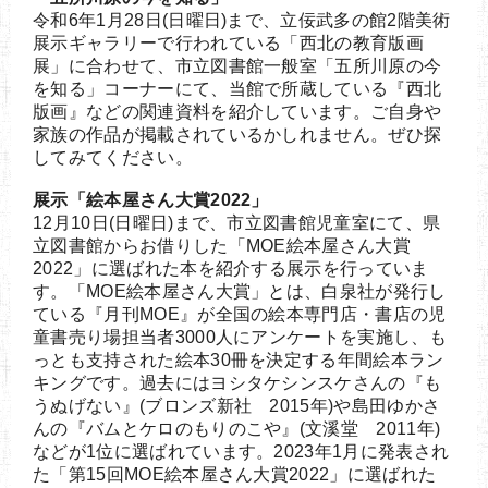
令和6年1月28日(日曜日)まで、立佞武多の館2階美術
展示ギャラリーで行われている「西北の教育版画
展」に合わせて、市立図書館一般室「五所川原の今
を知る」コーナーにて、当館で所蔵している『西北
版画』などの関連資料を紹介しています。ご自身や
家族の作品が掲載されているかしれません。ぜひ探
してみてください。
展示「絵本屋さん大賞2022」
12月10日(日曜日)まで、市立図書館児童室にて、県
立図書館からお借りした「MOE絵本屋さん大賞
2022」に選ばれた本を紹介する展示を行っていま
す。「MOE絵本屋さん大賞」とは、白泉社が発行し
ている『月刊MOE』が全国の絵本専門店・書店の児
童書売り場担当者3000人にアンケートを実施し、も
っとも支持された絵本30冊を決定する年間絵本ラン
キングです。過去にはヨシタケシンスケさんの『も
うぬげない』(ブロンズ新社 2015年)や島田ゆかさ
んの『バムとケロのもりのこや』(文溪堂 2011年)
などが1位に選ばれています。2023年1月に発表され
た「第15回MOE絵本屋さん大賞2022」に選ばれた