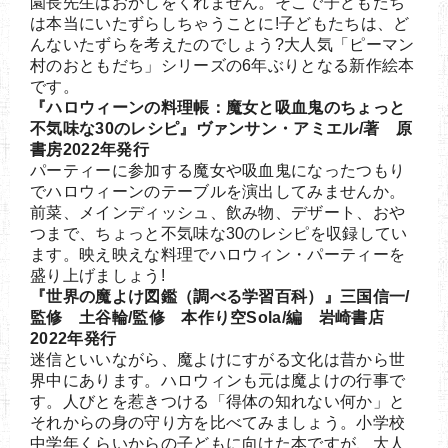
園長先生はおかしをくれません。そこで子どもたち
は本当にいたずらしちゃうことに!子どもたちは、ど
んないたずらを考えたのでしょう?大人気「ピーマン
村のおともだち」シリーズの6年ぶりとなる新作絵本
です。
『ハロウィーンの料理帳：魔女と吸血鬼のちょっと
不気味な30のレシピ』ヴァンサン・アミエル/著 原
書房2022年発行
パーティーに参加する魔女や吸血鬼になったつもり
でハロウィーンのテーブルを演出してみませんか。
前菜、メインディッシュ、飲み物、デザート、おや
つまで、ちょっと不気味な30のレシピを収録してい
ます。映え映えな料理でハロウィン・パーティーを
盛り上げましょう!
『世界の魔よけ図鑑（調べる学習百科）』三国信一/
監修 土谷輪/監修 本作り空Sola/編 岩崎書店
2022年発行
迷信といいながら、魔よけにすがる文化は昔から世
界中にあります。ハロウィンも元は魔よけの行事で
す。人びとを惹きつける「得体の知れない何か」と
それからの身の守り方を比べてみましょう。小学校
中学年くらいからの子どもに向けた本ですが、大人