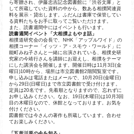
ら寄贈され、伊藤忠吉記念図書館に「渋谷文庫」と
して所蔵していた資料の中から、数ある相撲関連資
料を展示・貸出します。ふだんは書庫で保管してい
る資料たちをお手に取ってご覧いただけます。
また、読書週間中にはイベントも行います。
読書週間イベント「大相撲よもやま話」
相撲道研究会の会長で、NHK「アップルワイド」の
相撲コーナー「イッツ・ア・スモウ・ワールド」に
能町みね子さんと一緒に出演されている、相撲史研
究家の今靖行さんを講師にお迎えし、相撲をテーマ
にした講演会を開催します。開催日時は11月3日(金
曜日)10時から、場所は市立図書館2階閲覧室です。
申し込みは電話またはメールで、10月20日(金曜日)
から29日(日曜日)まで市立図書館で受け付けます。
定員は20名です。先着順となりますので、忘れずに
お申し込みください。なお、19日(木曜日)は10月3回
目の木曜日なので、休館となっております。お気を
付けください。
図書館では今さんの著作も所蔵しています。合わせ
てお楽しみください。
「五所川原の今を知る」