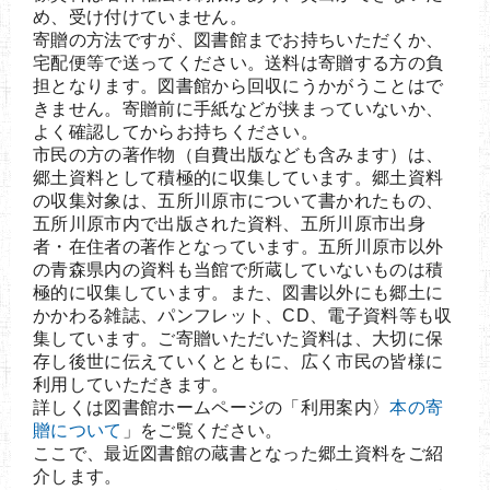
め、受け付けていません。
寄贈の方法ですが、図書館までお持ちいただくか、
宅配便等で送ってください。送料は寄贈する方の負
担となります。図書館から回収にうかがうことはで
きません。寄贈前に手紙などが挟まっていないか、
よく確認してからお持ちください。
市民の方の著作物（自費出版なども含みます）は、
郷土資料として積極的に収集しています。郷土資料
の収集対象は、五所川原市について書かれたもの、
五所川原市内で出版された資料、五所川原市出身
者・在住者の著作となっています。五所川原市以外
の青森県内の資料も当館で所蔵していないものは積
極的に収集しています。また、図書以外にも郷土に
かかわる雑誌、パンフレット、CD、電子資料等も収
集しています。ご寄贈いただいた資料は、大切に保
存し後世に伝えていくとともに、広く市民の皆様に
利用していただきます。
詳しくは図書館ホームページの「利用案内〉
本の寄
贈について
」をご覧ください。
ここで、最近図書館の蔵書となった郷土資料をご紹
介します。