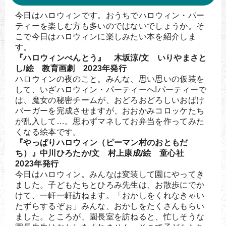
今日はハロウィンです。おうちでハロウィン・パー
ティーを楽しむ方も多いのではないでしょうか。そ
こで今日はハロウィンに楽しみたい本を紹介しま
す。
『ハロウィンべんとう』 木坂涼/文 いりやまさと
し/絵 教育画劇 2023年発行
ハロウィンの夜のこと。みんな、思い思いの仮装を
して、いざハロウィン・パーティーへ!パーティーで
は、魔女の秘密チームが、おどろおどろしいおばけ
バーガーを完成させますが、おおかみコロッケたち
が乱入して…。思わずマネしてお弁当を作ってみた
くなる絵本です。
『やっぱりハロウィン（ピーマン村のおともだ
ち）』中川ひろたか/文 村上康成/絵 童心社
2023年発行
今日はハロウィン。みんなは変装して園にやってき
ました。子どもたちとひろみ先生は、お散歩にでか
けて、一軒一軒訪ねます。「おかしをくれなきゃい
たずらするぞぉ」みんな、おかしをたくさんもらい
ました。ところが、園長室を訪ねると、忙しそうな