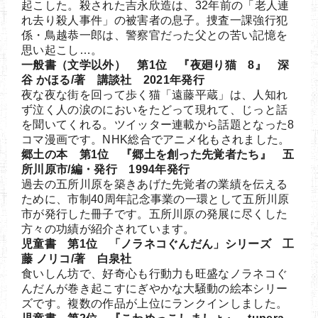
起こした。殺された吉永欣造は、32年前の「老人連
れ去り殺人事件」の被害者の息子。捜査一課強行犯
係・鳥越恭一郎は、警察官だった父との苦い記憶を
思い起こし…。
一般書（文学以外） 第1位 『夜廻り猫 8』 深
谷 かほる/著 講談社 2021年発行
夜な夜な街を回って歩く猫「遠藤平蔵」は、人知れ
ず泣く人の涙のにおいをたどって現れて、じっと話
を聞いてくれる。ツイッター連載から話題となった8
コマ漫画です。NHK総合でアニメ化もされました。
郷土の本 第1位 『郷土を創った先覚者たち』 五
所川原市/編・発行 1994年発行
過去の五所川原を築きあげた先覚者の業績を伝える
ために、市制40周年記念事業の一環として五所川原
市が発行した冊子です。五所川原の発展に尽くした
方々の功績が紹介されています。
児童書 第1位 「ノラネコぐんだん」シリーズ 工
藤 ノリコ/著 白泉社
食いしん坊で、好奇心も行動力も旺盛なノラネコぐ
んだんが巻き起こすにぎやかな大騒動の絵本シリー
ズです。複数の作品が上位にランクインしました。