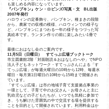
も楽しめる内容になっています。
『パンプキン』ケン・ロビンズ/写真・文 BL出版
2007年発行
ハロウィンの定番飾り、パンプキン。種まきの段階
から、農家での収穫の模様、ハロウィンでの様子な
ど、パンプキンにまつわる一年の様子をつづった写
真絵本です。ランタン作りの前に楽しみたい1冊で
す。
最後におはなし会のご案内です。
11月5日（日曜日） すてっぷ広場ブックトーク
市立図書館2階「対面朗読＆おはなしのへや」でNPO
法人子どもネットワーク・すてっぷさんによる「す
てっぷ広場」が毎週火曜日の10時から12時、毎週水
曜日・毎月第1日曜日の10時から15時まで開催され
ています。
「すてっぷ広場」は市の地域子育て支援拠点事業の
一環として、子育て中のお父さん・お母さんと主に
乳幼児などの子どもたちが、いつでも気軽に参加で
き、うち解けた雰囲気の中で交流する場を提供する
ことを目的として開催されています。利用料金はか