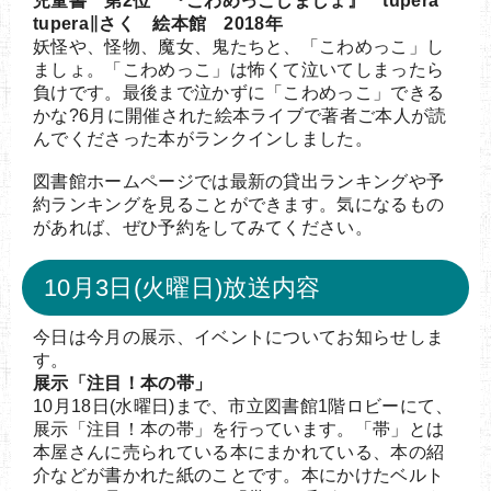
児童書 第2位 『こわめっこしましょ』 tupera
tupera∥さく 絵本館 2018年
妖怪や、怪物、魔女、鬼たちと、「こわめっこ」し
ましょ。「こわめっこ」は怖くて泣いてしまったら
負けです。最後まで泣かずに「こわめっこ」できる
かな?6月に開催された絵本ライブで著者ご本人が読
んでくださった本がランクインしました。
図書館ホームページでは最新の貸出ランキングや予
約ランキングを見ることができます。気になるもの
があれば、ぜひ予約をしてみてください。
10月3日(火曜日)放送内容
今日は今月の展示、イベントについてお知らせしま
す。
展示「注目！本の帯」
10月18日(水曜日)まで、市立図書館1階ロビーにて、
展示「注目！本の帯」を行っています。「帯」とは
本屋さんに売られている本にまかれている、本の紹
介などが書かれた紙のことです。本にかけたベルト