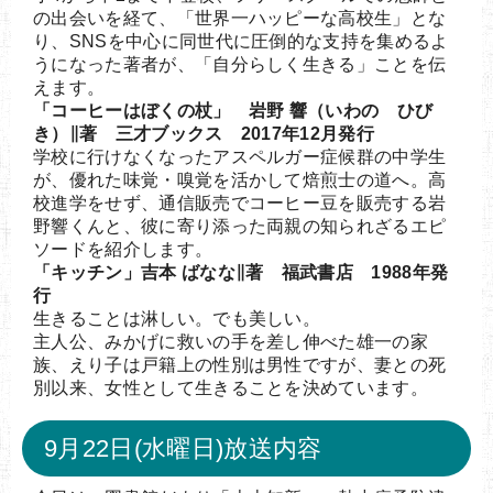
の出会いを経て、「世界一ハッピーな高校生」とな
り、SNSを中心に同世代に圧倒的な支持を集めるよ
うになった著者が、「自分らしく生きる」ことを伝
えます。
「コーヒーはぼくの杖」 岩野 響（いわの ひび
き）∥著 三才ブックス 2017年12月発行
学校に行けなくなったアスペルガー症候群の中学生
が、優れた味覚・嗅覚を活かして焙煎士の道へ。高
校進学をせず、通信販売でコーヒー豆を販売する岩
野響くんと、彼に寄り添った両親の知られざるエピ
ソードを紹介します。
「キッチン」吉本 ばなな∥著 福武書店 1988年発
行
生きることは淋しい。でも美しい。
主人公、みかげに救いの手を差し伸べた雄一の家
族、えり子は戸籍上の性別は男性ですが、妻との死
別以来、女性として生きることを決めています。
9月22日(水曜日)放送内容