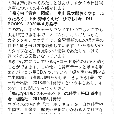
の鳴き声は調べてみたことはありますか？今日は鳴
き声についての本を紹介します。
「鳴く虫『音声』図鑑」 奥山 風太郎おくやま ふ
うたろう、上田 秀雄うえだ ひでお∥著 DU
BOOKS 2020年４月発行
この本は、ネイチャーサウンドでいつでもどこでも
虫を特定できる本で、スズムシ、キリギリスから、
カネタタキ、オケラまで、全52種類の虫の鳴き声の
特徴と聞き分け方を紹介しています。いた場所や声
のタイプなど、視覚以外の情報であたりをつけて、
調べられる図鑑となっています。
鳴き声は本についているQRコードを読み取ると聴く
ことができます。この他にも音声データと動画を収
めたパソコン用CDがついている「鳴き声から調べる
昆虫図鑑」（高嶋 清明たかしま きよあき∥著 文
一総合出版 2018年9月発行）という本もあります
ので、ぜひ聞いてみてください。
「鳥はなぜ鳴く?ホーホケキョの科学」松田 道生∥
著 理論社 2019年5月発行
ウグイスの鳴き声「ホーホケキョ」を、自然科学や
生物学、音響学、歴史や民俗にかかわる人文科学な