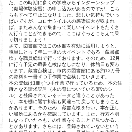
た、この時期に多くの学校からインターンシップ
（職場体験実習）の申し込みがあるのですが、こち
らもすべて中止になりました。悲しい気持ちでいっ
ぱいですが、コロナウイルスの感染拡大が収まれ
ば、またみんなで集まって楽しいイベントもたくさ
ん行うことができるので、ここはぐっとこらえて乗
り切りましょう！
さて、図書館ではこの休館を有効に活用しようと、
職員にとって年に一度の大イベントである「蔵書点
検」を職員総出で行っております。そのため、12月
に行う予定の蔵書点検はなしになり、休館日も変わ
ります。蔵書点検は、市内の図書館にある約13万冊
の資料を一冊ずつ手作業で点検していきます。
本の登録は1冊ずつ手作業で行っているため、本の住
所となる請求記号（本の背についている3段のシー
ル）と登録されているデータと違うことがあった
り、本を棚に返す排架も間違って戻してしまうこと
があります。そのため、蔵書点検を行い、本が正し
い場所にあるかを確認しています。また、行方不明
になっていた本もこの作業をすることで見つかるこ
とがあります。さらには、登録されていないという