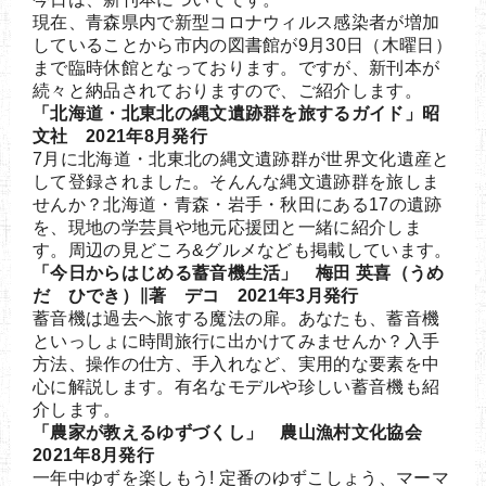
現在、青森県内で新型コロナウィルス感染者が増加
していることから市内の図書館が9月30日（木曜日）
まで臨時休館となっております。ですが、新刊本が
続々と納品されておりますので、ご紹介します。
「北海道・北東北の縄文遺跡群を旅するガイド」昭
文社 2021年8月発行
7月に北海道・北東北の縄文遺跡群が世界文化遺産と
して登録されました。そんんな縄文遺跡群を旅しま
せんか？北海道・青森・岩手・秋田にある17の遺跡
を、現地の学芸員や地元応援団と一緒に紹介しま
す。周辺の見どころ&グルメなども掲載しています。
「今日からはじめる蓄音機生活」 梅田 英喜（うめ
だ ひでき）∥著 デコ 2021年3月発行
蓄音機は過去へ旅する魔法の扉。あなたも、蓄音機
といっしょに時間旅行に出かけてみませんか？入手
方法、操作の仕方、手入れなど、実用的な要素を中
心に解説します。有名なモデルや珍しい蓄音機も紹
介します。
「農家が教えるゆずづくし」 農山漁村文化協会
2021年8月発行
一年中ゆずを楽しもう! 定番のゆずこしょう、マーマ