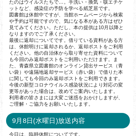
たのはウイルスたちで…。手洗い・換気・咳エチケ
ットなど、感染症の予防を学べる紙芝居です。
図書館は休館中ですが、当館ホームページから検索
や予約は可能ですので、気になる本がある方はぜひ
見てみてください。ただし、本の提供は10月以降と
なりますのでご了承ください。
最後に返却についてです。借りている資料がある方
は、休館明けに返却されるか、返却ポストをご利用
ください。他の自治体から取り寄せた資料について
も今回のみ返却ポストをご利用いただけます。ま
た、青森県立図書館のオンライン貸出サービス（青
い袋）や遠隔地返却サービス（赤い袋）で借りた本
に関しても今回のみ返却ポストをご利用できます。
今後の新型コロナウイルス感染状況により対応の変
更等があった場合は、改めてご案内いたします。
利用者の皆さまには大変ご迷惑をおかけしますが、
ご理解・ご協力をお願いいたします。
9月8日(水曜日)放送内容
今日は、臨時休館についてです。