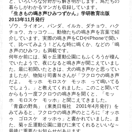
ど、いろいろな分野から解き明かします。鳥たちの
暮らしがわかるマンガも収録しています。
「生きもの鳴き声ひみつずかん」学研教育出版
2013年11月発行
ゾウ、ライオン、パンダ、イルカ、ダチョウ、ハク
チョウ、カッコウ…。動物たちの鳴き声を言葉で紹
介しています。実際の鳴き声をCDやiPhoneで聞い
て、比べてみよう！どんな時に鳴くか、などの「鳴
き声のひみつ」も満載です。
何年か前には、菊ヶ丘運動公園にもふくろうが棲ん
でいたようで、夜になると鳴き声が聞こえていまし
た。最に初聞いたときは、犬の鳴き声かと思ってい
ましたが、物知り司書Ｎさんが「フクロウの鳴き声
だよ。 モッホ モロスケ モッホ って鳴いてる
でしょう。」と教えてくれました。このこと聞いて
からもう一度フクロウの鳴き声を聞くと、「モッ
ホ モロスケ モッホ」と聞こえてきました。
「青森の野鳥」（東奥日報社 2001年4月発行）を
みてみると、フクロウの鳴き声のところに「オッホ
ゥ ゴロスケ オッホゥ」と書かれていました。ま
た、菊ヶ丘運動公園に遊びに来てくれるといいな～
最後に重要なお知らせがあります。