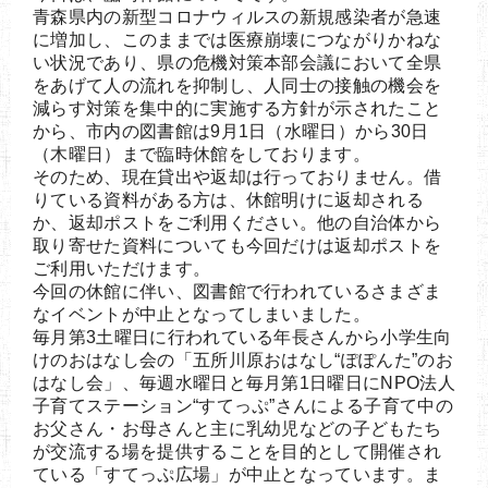
青森県内の新型コロナウィルスの新規感染者が急速
に増加し、このままでは医療崩壊につながりかねな
い状況であり、県の危機対策本部会議において全県
をあげて人の流れを抑制し、人同士の接触の機会を
減らす対策を集中的に実施する方針が示されたこと
から、市内の図書館は9月1日（水曜日）から30日
（木曜日）まで臨時休館をしております。
そのため、現在貸出や返却は行っておりません。借
りている資料がある方は、休館明けに返却される
か、返却ポストをご利用ください。他の自治体から
取り寄せた資料についても今回だけは返却ポストを
ご利用いただけます。
今回の休館に伴い、図書館で行われているさまざま
なイベントが中止となってしまいました。
毎月第3土曜日に行われている年長さんから小学生向
けのおはなし会の「五所川原おはなし“ぽぽんた”のお
はなし会」、毎週水曜日と毎月第1日曜日にNPO法人
子育てステーション“すてっぷ”さんによる子育て中の
お父さん・お母さんと主に乳幼児などの子どもたち
が交流する場を提供することを目的として開催され
ている「すてっぷ広場」が中止となっています。ま