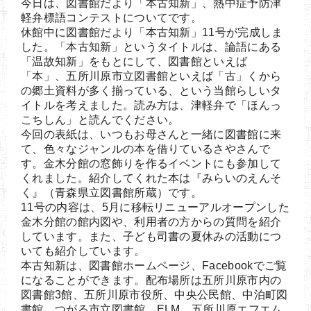
今日は、図書館だより「本古知新」、熱中症予防津
軽弁標語コンテストについてです。
休館中に図書館だより「本古知新」11号が完成しま
した。「本古知新」というタイトルは、論語にある
「温故知新」をもとにして、図書館といえば
「本」、五所川原市立図書館といえば「古」くから
の郷土資料が多く揃っている、という当館らしいタ
イトルを考えました。読み方は、津軽弁で「ほんっ
こちしん」と読んでください。
今回の表紙は、いつもお母さんと一緒に図書館に来
て、色々なジャンルの本を借りているさやさんで
す。金木分館の窓飾りを作るイベントにも参加して
くれました。紹介してくれた本は『みらいのえんそ
く』（青森県立図書館所蔵）です。
11号の内容は、5月に移転リニューアルオープンした
金木分館の館内図や、利用者の方からの質問を紹介
しています。また、子ども司書の夏休みの活動につ
いても紹介しています。
本古知新は、図書館ホームページ、Facebookでご覧
になることができます。配布場所は五所川原市内の
図書館3館、五所川原市役所、中央公民館、中泊町図
書館、つがる市立図書館、ELM、五所川原エフエム