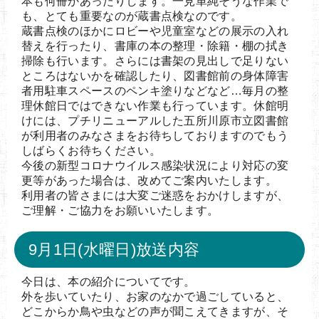
本も何冊かあったりします。一見単純そうな作業で
も、とても重要なのが蔵書点検なのです。
蔵書点検のほかにロビーや児童室などの展示の入れ
替えを行ったり、書庫の本の整理・除籍・棚の拭き
掃除も行います。さらには書架の見出しで足りない
ところはないかを確認したり、図書館前の身体障害
者用駐車スペースのペンキ塗りなどなど…毎月の整
理休館日ではできない作業も行っています。休館明
けには、プチリニューアルした五所川原市立図書館
が利用者のみなさまをお待ちしておりますのでもう
しばらくお待ちください。
今後の新型コロナウイルス感染状況により対応の変
更等があった場合は、改めてご案内いたします。
利用者の皆さまには大変ご迷惑をおかけしますが、
ご理解・ご協力をお願いいたします。
9月1日(水曜日)放送内容
今日は、本の紹介についてです。
外を歩いていたり、お家のなかで過ごしていると、
どこからか鳥や虫などの声が聞こえてきますが、そ