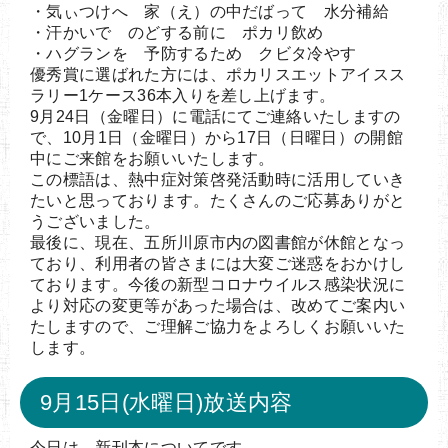
・気ぃつけへ 家（え）の中だばって 水分補給
・汗かいで のどする前に ポカリ飲め
・ハグランを 予防するため クビタ冷やす
優秀賞に選ばれた方には、ポカリスエットアイスス
ラリー1ケース36本入りを差し上げます。
9月24日（金曜日）に電話にてご連絡いたしますの
で、10月1日（金曜日）から17日（日曜日）の開館
中にご来館をお願いいたします。
この標語は、熱中症対策啓発活動時に活用していき
たいと思っております。たくさんのご応募ありがと
うございました。
最後に、現在、五所川原市内の図書館が休館となっ
ており、利用者の皆さまには大変ご迷惑をおかけし
ております。今後の新型コロナウイルス感染状況に
より対応の変更等があった場合は、改めてご案内い
たしますので、ご理解ご協力をよろしくお願いいた
します。
9月15日(水曜日)放送内容
今日は、新刊本についてです。