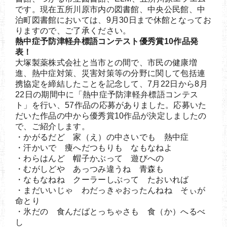
です。現在五所川原市内の図書館、中央公民館、中
泊町図書館においては、9月30日まで休館となってお
りますので、ご了承ください。
熱中症予防津軽弁標語コンテスト優秀賞10作品発
表！
大塚製薬株式会社と当市との間で、市民の健康増
進、熱中症対策、災害対策等の分野に関して包括連
携協定を締結したことを記念して、7月22日から8月
22日の期間中に「熱中症予防津軽弁標語コンテス
ト」を行い、57作品の応募がありました。応募いた
だいた作品の中から優秀賞10作品が決定しましたの
で、ご紹介します。
・かがるだど 家（え）の中さいでも 熱中症
・汗かいで 痩へだつもりも なもなねよ
・わらはんど 帽子かぶって 遊びへの
・むがしどや あっつみ違うね 青森も
・なもなねね クーラーしぶって たおいれば
・まだいいじゃ わだっきゃおったんねね そぃが
命とり
・氷だの 食んだばとっちゃさも 食（か）へるべ
し