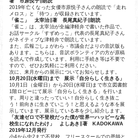
著 市原悦子∥朗読
2019年亡くなった女優市原悦子さんの朗読で「走れ
メロス」と「待つ」が収録されています。
「雀こ」 太宰治∥著 長尾真紀子∥朗読
「雀こ」は、太宰治が全編津軽弁で書いた作品で、
お話サークル「すずめっこ」代表の長尾真紀子さん
がネイティブな津軽弁で朗読しています。
また、広報ごしょがわら・市議会だよりの音訳版も
あります。こちらは、音訳ボランティアの方が原稿
を読んで作成しています。利用に手続き等は不要で
すので、ぜひお気軽にご利用ください。
次に、来月からの展示についてお知らせします。
10月20日(水曜日)まで 展示「自分らしく生きる」
10月1日（金曜日）から20日(水曜日)まで市立図書館
1階ロビーにて展示「自分らしく生きる」を行いま
す。周りと違ったっていい！自分らしく生き抜こ
う！前向きに生きていこう！と思えるような本を展
示しています。展示している本を少し紹介します。
「友達ゼロで不登校だった僕が世界一ハッピーな高
校生になれたわけ」 よしあき∥著 KADOKAWA
2019年12月発行
小4から中2まで不登校、フリースクールでの恩師と