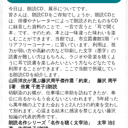
今日は、朗読CD、展示についてです。
皆さんは、朗読CDをご存知でしょうか。朗読CDと
は、俳優やナレーターによって朗読されたものをCD
に録音した資料のことで、一言で言うと「耳で聞く
本」です。そのため、本とは一味違った味わいを楽
しむことができます。当館では、市立図書館1階「バ
リアフリーコーナー」に置いています。利用は、視
力が弱い方や高齢の方など印刷した文字（墨字）の
読書が難しい方はもちろん、ラジオや音楽を聴くよ
うに耳で読書を楽しみたいという方ならどなたでも
利用することができます。ここで当館で所蔵してい
る朗読CDを紹介します。
山田洋次が選ぶ藤沢周平傑作選「約束」 藤沢 周平
∥著 倍賞 千恵子∥朗読
幼馴染のお蝶が、仕事場に幸助を訪ねてきたが、奉
公に出るからもう会えないといわれます。5年経った
ら萬年橋の上でまた会おうと2人だけの約束を交わし
て別れます。心温まる結末に感涙を禁じえない藤沢
短編の代表的秀作です。
朗読名作シリーズ「名作を聴く太宰治」 太宰 治∥