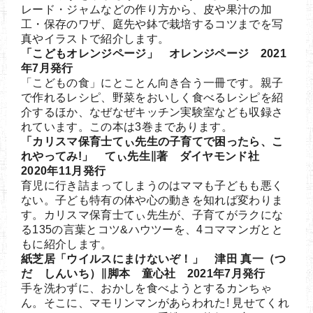
レード・ジャムなどの作り方から、皮や果汁の加
工・保存のワザ、庭先や鉢で栽培するコツまでを写
真やイラストで紹介します。
「こどもオレンジページ」 オレンジページ 2021
年7月発行
「こどもの食」にとことん向き合う一冊です。親子
で作れるレシピ、野菜をおいしく食べるレシピを紹
介するほか、なぜなぜキッチン実験室なども収録さ
れています。この本は3巻まであります。
「カリスマ保育士てぃ先生の子育てで困ったら、こ
れやってみ!」 てぃ先生∥著 ダイヤモンド社
2020年11月発行
育児に行き詰まってしまうのはママも子どもも悪く
ない。子ども特有の体や心の動きを知れば変わりま
す。カリスマ保育士てぃ先生が、子育てがラクにな
る135の言葉とコツ&ハウツーを、4コママンガとと
もに紹介します。
紙芝居「ウイルスにまけないぞ！」 津田 真一（つ
だ しんいち）∥脚本 童心社 2021年7月発行
手を洗わずに、おかしを食べようとするカンちゃ
ん。そこに、マモリンマンがあらわれた! 見せてくれ