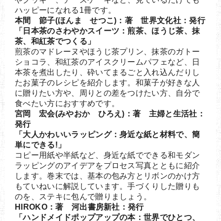
ハッピーになれる1冊です。
本間 節子(ほんま せつこ)：著 世界文化社：発行
「日本茶のさわやかスイーツ：煎茶、ほうじ茶、抹
茶、和紅茶でつくる」
煎茶のマドレーヌやほうじ茶プリン、抹茶のガトー
ショコラ、和紅茶のアイスクリームパフェなど、日
本茶を煮出したり、砕いてまるごと入れ込んだりし
たお菓子のレシピを紹介します。和菓子が好きな人
に贈りたい方や、周りとの差をつけたい方、自分で
食べたい方におすすめです。
宮岡 宏会(みやおか ひろえ)：著 主婦と生活社：
発行
「大人かわいいラッピング：身近な紙と材料で、簡
単にできる!」
コピー用紙や半紙など、身近な紙でできる和モダン
ラッピングのアイデアをプロセス写真とともに紹介
します。巻末では、基本の包み方とリボンのかけ方
もていねいに解説しています。手づくりした贈りも
のを、ステキに包んで贈りましょう。
HIROKO：著 河出書房新社：発行
「ハンドメイドポップアップの本：世界でひとつ、