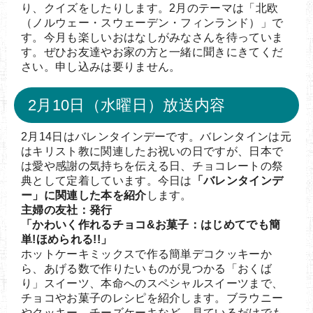
り、クイズをしたりします。2月のテーマは「北欧
（ノルウェー・スウェーデン・フィンランド）」で
す。今月も楽しいおはなしがみなさんを待っていま
す。ぜひお友達やお家の方と一緒に聞きにきてくだ
さい。申し込みは要りません。
2月10日（水曜日）放送内容
2月14日はバレンタインデーです。バレンタインは元
はキリスト教に関連したお祝いの日ですが、日本で
は愛や感謝の気持ちを伝える日、チョコレートの祭
典として定着しています。今日は
「バレンタインデ
ー」に関連した本を紹介
します。
主婦の友社：発行
「かわいく作れるチョコ&お菓子：はじめてでも簡
単!ほめられる!!」
ホットケーキミックスで作る簡単デコクッキーか
ら、あげる数で作りたいものが見つかる「おくば
り」スイーツ、本命へのスペシャルスイーツまで、
チョコやお菓子のレシピを紹介します。ブラウニー
やクッキー、チーズケーキなど、見ているだけでも