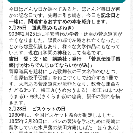
今日はどんな日か調べてみると、ほとんど毎日が何
かの記念日です。先週に引き続き、今日も
記念日と
一緒に、関連するおすすめの本を紹介
します。
2月25日 道眞忌(みちざねき)
903年2月25日に平安時代の学者・廷臣の菅原道真が
亡くなりました。謀反の罪で左遷され亡くなったこ
とから怨霊伝説もあり、様々な文学作品にもなって
います。現在は学問の神様として有名です。
吉田 愛：文・絵 講談社：発行 「菅原伝授手習
鑑(すがわらでんじゅてならいかがみ)」
菅原道真を題材にした歌舞伎の三大名作のひとつ、
「菅原伝授手習鑑」をねこづくしで紹介する1冊で
す。大恩ある菅原道真が流罪となり、数奇な運命を
たどる3つ子、梅王丸(うめおうまる)・松王丸(まつお
うまる)・桜丸(さくらまる)の忠義、親子の別れを描
きます。
2月28日 ビスケットの日
1980年に、全国ビスケット協会が制定しました。
1855年2月28日に、パンの製法を学ぶために長崎に
留学していた水戸藩の柴田方庵(しばた ほうあん)