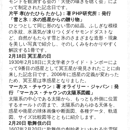
モンドを観測する会の「天使の囁きを聴く会」によ
って制定された記念日です。
片平 孝(かたひら たかし)：著 PHP研究所：発行
「雪と氷：水の惑星からの贈り物」
ひとつとして同じ形のない雪の結晶、ふしぎな模様
の氷紋、水蒸気が凍りつくダイヤモンドダストな
ど、自然がもたらす雪と氷のさまざまな造形・現象
を美しい写真で紹介し、そのしくみをわかりやすく
解説する1冊です。
2月18日 冥王星の日
1930年2月18日に天文学者クライド・トンボーによ
って9番目の惑星として冥王星が発見されたことに由
来した記念日です。2006年に惑星の定義が変わった
ため、冥王星は準惑星となりました。
マーカス・チャウン：著 オライリー・ジャパン：発
行 「マーカス・チャウンの太陽系図鑑」
太陽系の中心である太陽から、もっとも外側に位置
するオールトの雲まで、太陽系のあらゆる天体を、
惑星や衛星の球体画像や断面図、各種データ、軌道
図、サイズ比較図等とともに紹介します。
2月20日 歌舞伎の日
1607年2月20日に歌舞伎の創始者といわれる出雲阿