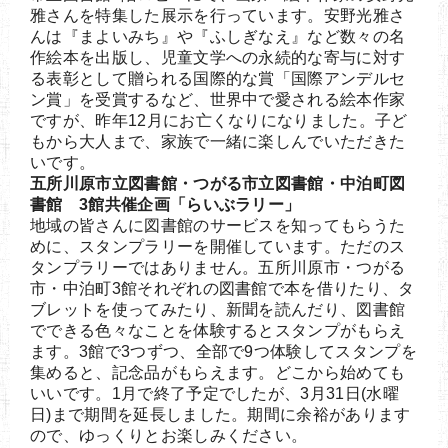
雅さんを特集した展示を行っています。安野光雅さ
んは『まよいみち』や『ふしぎなえ』など数々の名
作絵本を出版し、児童文学への永続的な寄与に対す
る表彰として贈られる国際的な賞「国際アンデルセ
ン賞」を受賞するなど、世界中で愛される絵本作家
ですが、昨年12月にお亡くなりになりました。子ど
もから大人まで、家族で一緒に楽しんでいただきた
いです。
五所川原市立図書館・つがる市立図書館・中泊町図
書館 3館共催企画「らいぶラリー」
地域の皆さんに図書館のサービスを知ってもらうた
めに、スタンプラリーを開催しています。ただのス
タンプラリーではありません。五所川原市・つがる
市・中泊町3館それぞれの図書館で本を借りたり、タ
ブレットを使ってみたり、新聞を読んだり、図書館
でできる色々なことを体験するとスタンプがもらえ
ます。3館で3つずつ、全部で9つ体験してスタンプを
集めると、記念品がもらえます。どこから始めても
いいです。1月で終了予定でしたが、3月31日(水曜
日)まで期間を延長しました。期間に余裕があります
ので、ゆっくりとお楽しみください。