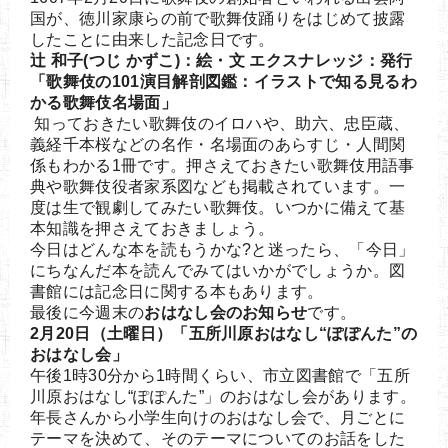
国が、徳川家康らの前で歌舞伎踊りをはじめて披露
したことに由来した記念日です。
辻 和子(つじ かずこ)：絵・文 エクスナレッジ：発行
「歌舞伎の101演目解剖図鑑：イラストで知る見るわ
かる歌舞伎名場面」
知っておきたい歌舞伎のイロハや、助六、忠臣蔵、
義経千本桜などの名作・名場面のあらすじ・人間関
係もわかる1冊です。押さえておきたい歌舞伎用語事
典や歌舞伎役者家系図なども掲載されています。一
度は生で観劇してみたい歌舞伎。いつかに備えて基
本知識を押さえておきましょう。
今日はどんな本を読もうかな?と迷ったら、「今日」
にちなんだ本を読んでみてはいかがでしょうか。図
書館には記念日に関する本もあります。
最後に今週末の
おはなし会のお知らせ
です。
2月20日（土曜日）「五所川原おはなし“ぽぽんた”の
おはなし会」
午後1時30分から1時間くらい、市立図書館で「五所
川原おはなし“ぽぽんた”」のおはなし会があります。
年長さんから小学生向けのおはなし会で、月ごとに
テーマを決めて、そのテーマについてのお話をした