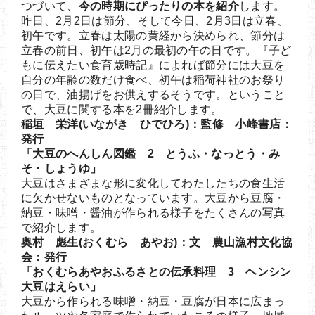
つづいて、
今の時期にぴったりの本を紹介
します。
昨日、2月2日は節分、そして今日、2月3日は立春、
初午です。立春は太陽の黄経から決められ、節分は
立春の前日、初午は2月の最初の午の日です。『子ど
もに伝えたい食育歳時記』によれば節分には大豆を
自分の年齢の数だけ食べ、初午は稲荷神社のお祭り
の日で、油揚げをお供えするそうです。ということ
で、大豆に関する本を2冊紹介します。
稲垣 栄洋(いながき ひでひろ)：監修 小峰書店：
発行
「大豆のへんしん図鑑 2 とうふ・なっとう・み
そ・しょうゆ」
大豆はさまざまな形に変化してわたしたちの食生活
に欠かせないものとなっています。大豆から豆腐・
納豆・味噌・醤油が作られる様子をたくさんの写真
で紹介します。
奥村 彪生(おくむら あやお)：文 農山漁村文化協
会：発行
「おくむらあやおふるさとの伝承料理 3 ヘンシン
大豆はえらい」
大豆から作られる味噌・納豆・豆腐が日本に広まっ