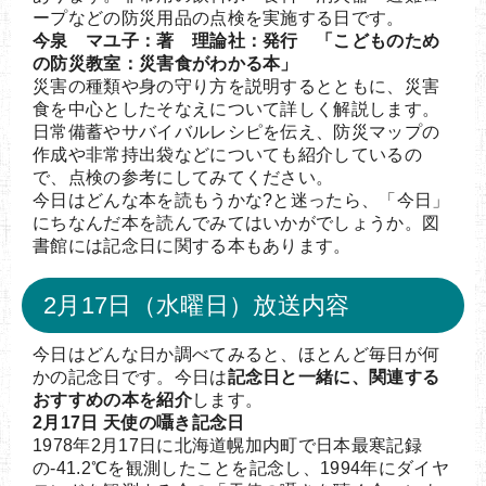
ープなどの防災用品の点検を実施する日です。
今泉 マユ子：著 理論社：発行 「こどものため
の防災教室：災害食がわかる本」
災害の種類や身の守り方を説明するとともに、災害
食を中心としたそなえについて詳しく解説します。
日常備蓄やサバイバルレシピを伝え、防災マップの
作成や非常持出袋などについても紹介しているの
で、点検の参考にしてみてください。
今日はどんな本を読もうかな?と迷ったら、「今日」
にちなんだ本を読んでみてはいかがでしょうか。図
書館には記念日に関する本もあります。
2月17日（水曜日）放送内容
今日はどんな日か調べてみると、ほとんど毎日が何
かの記念日です。今日は
記念日と一緒に、関連する
おすすめの本を紹介
します。
2月17日 天使の囁き記念日
1978年2月17日に北海道幌加内町で日本最寒記録
の-41.2℃を観測したことを記念し、1994年にダイヤ