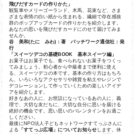
飛びだすカードの作りかた」
観覧車やメリーゴーランド、木馬、花束など、さま
ざまな表情の白い紙から生まれる、繊細で存在感抜
群のポップアップカードの作りかたを紹介します。
あなたの思いを飛びだすカードにのせて届けてみま
せんか。
谷 美和(たに みわ)：著 パッチワーク通信社：発
行
「スイーツデコの基礎BOOK 基本スイーツ編」
お菓子はお菓子でも、食べられないお菓子をつくっ
てみましょう。初心者から中級者まで便利に使え
る、スイーツデコの本です。基本の作り方はもちろ
ん、いろいろなアクセサリや雑貨を粘土やレジンで
デコレーションして作っていくための楽しいアイデ
アを紹介します。
好きなあの人に、お世話になっているあの人に、義
理で、大切な友だちに、大切な自分に思いを届ける
絶好の機会です。思い思いのバレンタインをお過ご
しください。
最後にNPO法人子どもネットワークすてっぷさんに
よる
「すてっぷ広場」についてお知らせ
します。休