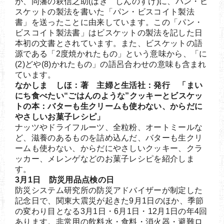
が、同藩の萩信之助(はぎ しんのすけ)に、パン・ビ
スケットの製法を書いた「パン・ビスコイト製法
書」を送ったことに由来しています。この「パン・
ビスコイト製法書」はビスケットの製法を記した日
本初の文書とされています。また、ビスケットの語
源である「2度焼かれたもの」という意味から、「に
(2)どや(8)かれたもの」の語呂合わせの意味も含まれ
ています。
なかしま しほ：著 主婦と生活社：発行 「まい
にち食べたい“ごはんのような”クッキーとビスケッ
トの本：バターも生クリームも使わない、からだに
やさしいお菓子レシピ」
ナッツやドライフルーツ、全粒粉、オートミールな
ど、滋養のあるものを詰め込んだ、バターも生クリ
ームも使わない、からだにやさしいクッキー、クラ
ッカー、メレンゲなどのお菓子レシピを紹介しま
す。
3月1日 防災用品点検の日
防災システム研究所の防災アドバイザーが制定した
記念日で、関東大震災が起きた9月1日のほか、季節
の変わり目となる3月1日・6月1日・12月1日の年4回
あります。非常用の飲料水・食料・消火器・避難ロ