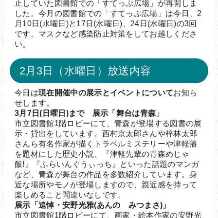
止していた図書館での「すてっぷ広場」が再開しま
した。今月の図書館での「すてっぷ広場」は今日、2
月10日(水曜日)と17日(水曜日)、24日(水曜日)の3回
です。マスクなど感染防止対策をしてお越しくださ
い。
2月3日（水曜日）放送内容
今日は
現在開催中の展示とイベントについて
お知ら
せします。
3月7日(日曜日)まで 展示「舞台は青森」
市立図書館1階ロビーにて、青森が登場する図書の展
示・貸出をしています。西村京太郎さんや梓林太郎
さんら有名作家が描くトラベルミステリーや津軽藩
を題材にした歴史小説、『津軽先輩の青森めじゃ
飯!』『ふらいんぐうぃっち』といった話題のマンガ
など、青森が舞台の作品を多数紹介しています。身
近な場所やモノが登場しますので、親近感を持って
楽しめること間違いなしです。
展示「追悼・安野光雅(あんの みつまさ)」
市立図書館1階ロビーにて、画家・絵本作家の安野光