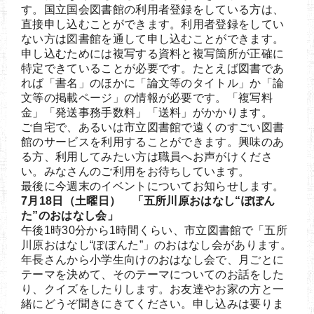
す。国立国会図書館の利用者登録をしている方は、
直接申し込むことができます。利用者登録をしてい
ない方は図書館を通して申し込むことができます。
申し込むためには複写する資料と複写箇所が正確に
特定できていることが必要です。たとえば図書であ
れば「書名」のほかに「論文等のタイトル」か「論
文等の掲載ページ」の情報が必要です。「複写料
金」「発送事務手数料」「送料」がかかります。
ご自宅で、あるいは市立図書館で遠くのすごい図書
館のサービスを利用することができます。興味のあ
る方、利用してみたい方は職員へお声がけくださ
い。みなさんのご利用をお待ちしています。
最後に今週末のイベントについてお知らせします。
7月18日（土曜日） 「五所川原おはなし“ぽぽん
た”のおはなし会」
午後1時30分から1時間くらい、市立図書館で「五所
川原おはなし“ぽぽんた”」のおはなし会があります。
年長さんから小学生向けのおはなし会で、月ごとに
テーマを決めて、そのテーマについてのお話をした
り、クイズをしたりします。お友達やお家の方と一
緒にどうぞ聞きにきてください。申し込みは要りま