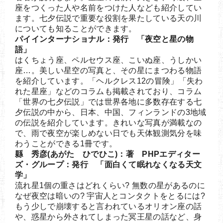
座をつくった人や名前をつけた人なども紹介してい
ます。七夕伝説で重要な役割を果たしている天の川
についても知ることができます。
パイインターナショナル：発行 「夜空と星の物
語」
はくちょう座、ペルセウス座、こいぬ座、うしかい
座…。美しい星空の写真と、その星にまつわる物語
を紹介しています。「ヘルクレス12の冒険」「失わ
れた星座」などのコラムも掲載されており、コラム
「世界の七夕伝説」では世界各地に多数存在する七
夕伝説の中から、日本、中国、フィンランドの3地域
の伝説を紹介しています。きれいな写真が満載なの
で、雨で夜空が楽しめない日でも天体観測気分を味
わうことができる1冊です。
縣 秀彦(あがた ひでひこ)：著 PHPエディター
ズ・グループ：発行 「面白くて眠れなくなる天文
学」
流れ星1個の重さはどれくらい? 無数の星があるのに
なぜ夜空は暗いの? 宇宙人とコンタクトをとるには?
もう少しで崩壊すると言われているオリオン座の話
や、惑星から外されてしまった冥王星の話など、身