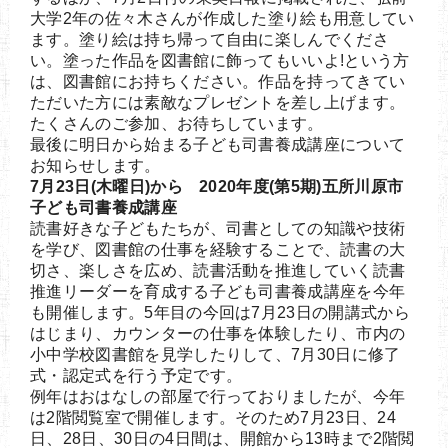
大学2年の佐々木さんが作成した塗り絵も用意してい
ます。塗り絵は持ち帰って自由に楽しんでくださ
い。塗った作品を図書館に飾ってもいいよ!という方
は、図書館にお持ちください。作品を持ってきてい
ただいた方には素敵なプレゼントを差し上げます。
たくさんのご参加、お待ちしています。
最後に明日から始まる子ども司書養成講座について
お知らせします。
7月23日(木曜日)から 2020年度(第5期)五所川原市
子ども司書養成講座
読書好きな子どもたちが、司書としての知識や技術
を学び、図書館の仕事を経験することで、読書の大
切さ、楽しさを広め、読書活動を推進していく読書
推進リーダーを育成する子ども司書養成講座を今年
も開催します。5年目の今回は7月23日の開講式から
はじまり、カウンターの仕事を体験したり、市内の
小中学校図書館を見学したりして、7月30日に修了
式・認定式を行う予定です。
例年はおはなしの部屋で行っておりましたが、今年
は2階閲覧室で開催します。そのため7月23日、24
日、28日、30日の4日間は、開館から13時まで2階閲