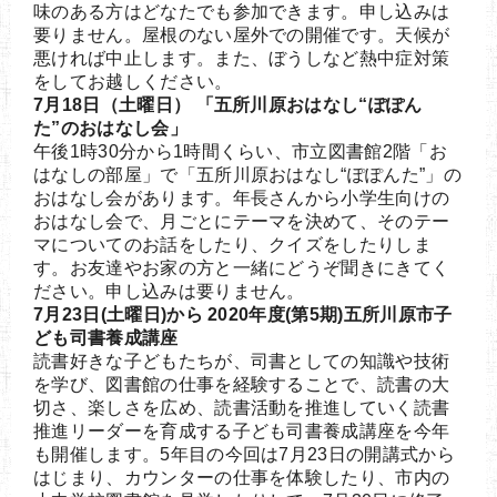
味のある方はどなたでも参加できます。申し込みは
要りません。屋根のない屋外での開催です。天候が
悪ければ中止します。また、ぼうしなど熱中症対策
をしてお越しください。
7月18日（土曜日） 「五所川原おはなし“ぽぽん
た”のおはなし会」
午後1時30分から1時間くらい、市立図書館2階「お
はなしの部屋」で「五所川原おはなし“ぽぽんた”」の
おはなし会があります。年長さんから小学生向けの
おはなし会で、月ごとにテーマを決めて、そのテー
マについてのお話をしたり、クイズをしたりしま
す。お友達やお家の方と一緒にどうぞ聞きにきてく
ださい。申し込みは要りません。
7月23日(土曜日)から 2020年度(第5期)五所川原市子
ども司書養成講座
読書好きな子どもたちが、司書としての知識や技術
を学び、図書館の仕事を経験することで、読書の大
切さ、楽しさを広め、読書活動を推進していく読書
推進リーダーを育成する子ども司書養成講座を今年
も開催します。5年目の今回は7月23日の開講式から
はじまり、カウンターの仕事を体験したり、市内の