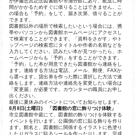
が伊藤忠吉記念図書館や市浦分館にあり、配送に時
間がかかるためすぐに借りることはできません。こ
の場合も「予約」をして、届き次第、借りることが
できます。
図書館以外の場所で検索したいという場合には、携
帯やパソコンから図書館ホームページにアクセスし
て検索することができます。「資料をさがす」やト
ップページの検索窓にタイトルや作者の名前などを
入力してください。読みたい本が見つかったら、ホ
ームページからも「予約」をすることができます。
「予約」した本が用意できたら図書館から連絡をし
ます。連絡する方法は電話、メール、郵便、FAXか
ら選べます。貸出券を作った際に選択した方法で連
絡をします。連絡方法や連絡先を変更したい場合は
「変更届」が必要です。カウンターの職員にお申し
出ください。
最後に夏休みのイベントについてお知らせします。
8月8日(土曜日) 「図書館の窓に飾りつけ体験」
市立図書館中庭にて、図書館の飾りつけを体験する
イベントを行います。公園側の窓に貼る飾りを作り
ます。館名と、図書館に関係するイラストに色塗り
したりガラスに貼るシールを作ったりします。完成