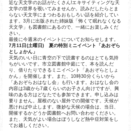
近な天文学のお話がたくさん!エキサイティングな天
文学の世界を覗いてみませんか。読みだしたらとま
らない天文学にまつわるおもしろい話を紹介してい
ます。3月に出版された姉妹版「怖くて眠れなくなる
天文学」も図書館にあるので、一緒にお楽しみくだ
さい。
最後に今週末のイベントについてお知らせします。
7月11日(土曜日) 夏の特別ミニイベント「あおぞら
としょかん」
天気のいい日に青空の下で読書するのはとても気持
ちがいいです。市立図書館中庭にて、本を読んだ
り、借りたりできるミニイベント「あおぞらとしょ
かん」を開催します。また、10時30分くらいから
「あおぞらおはなし会」も行います。おはなし会の
内容は3歳から7歳くらいのお子さん向けですが、興
味のある方はどなたでも参加できます。申し込みは
要りません。屋根のない屋外での開催です。天候が
悪ければ中止します。微妙な天候の場合は、当日、
開催するかどうか図書館へお問い合わせください。
また、天気がよい場合はぼうしなど熱中症対策をし
てお越しください。