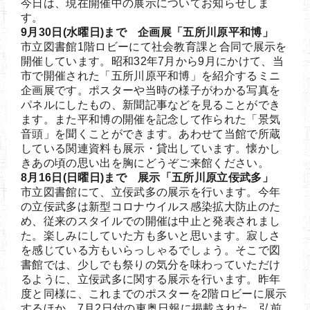
今日は、現在開催中の展示についてお知らせしま
す。
9月30日(水曜日)まで 企画展「五所川原平和博」
市立図書館1階ロビーにて社会教育課と合同で展示を
開催しています。昭和32年7月から9月にかけて、当
市で開催された「五所川原平和博」を紹介するミニ
企画展です。ポスターや当時の様子がわかる写真を
パネルにしたもの、新聞記事などを見ることができ
ます。また平和博の開催を記念して作られた「景気
音頭」を聞くことができます。あわせて当館で所蔵
している関連資料も展示・貸出しています。懐かし
きあの頃の思い出を胸にどうぞご来館ください。
8月16日(日曜日)まで 展示「五所川原立佞武多」
市立図書館にて、立佞武多の展示を行います。今年
の立佞武多は新型コロナウイルス感染拡大防止のた
め、従来のスタイルでの開催は中止と発表されまし
た。楽しみにしていた方も多いと思います。寂しさ
を感じている方もいらっしゃるでしょう。そこで図
書館では、少しでも祭りの気分を味わっていただけ
るように、立佞武多に関する展示を行います。昨年
度と同様に、これまでのポスターを2階ロビーに展示
するほか、7月2日付の東奥日報に掲載された、弘前