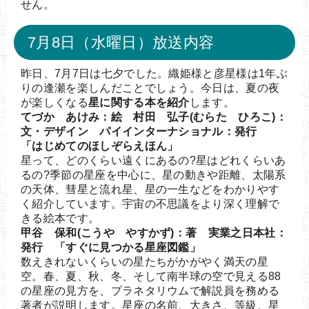
せん。
7月8日（水曜日）放送内容
昨日、7月7日は七夕でした。織姫様と彦星様は1年ぶ
りの逢瀬を楽しんだことでしょう。今日は、夏の夜
が楽しくなる
星に関する本を紹介
します。
てづか あけみ：絵 村田 弘子(むらた ひろこ)：
文・デザイン パイインターナショナル：発行
「はじめてのほしぞらえほん」
星って、どのくらい遠くにあるの?星はどれくらいあ
るの?季節の星座を中心に、星の動きや距離、太陽系
の天体、彗星と流れ星、星の一生などをわかりやす
く紹介しています。宇宙の不思議をより深く理解で
きる絵本です。
甲谷 保和(こうや やすかず)：著 実業之日本社：
発行 「すぐに見つかる星座図鑑」
数えきれないくらいの星たちがかがやく満天の星
空。春、夏、秋、冬、そして南半球の空で見える88
の星座の見方を、プラネタリウムで解説員を務める
著者が説明します。星座の名前、大きさ、等級、星