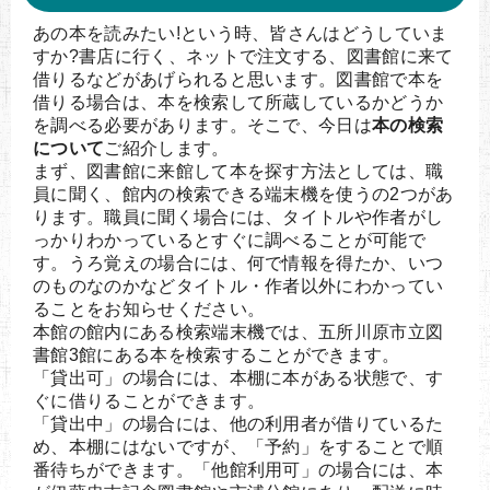
あの本を読みたい!という時、皆さんはどうしていま
すか?書店に行く、ネットで注文する、図書館に来て
借りるなどがあげられると思います。図書館で本を
借りる場合は、本を検索して所蔵しているかどうか
を調べる必要があります。そこで、今日は
本の検索
について
ご紹介します。
まず、図書館に来館して本を探す方法としては、職
員に聞く、館内の検索できる端末機を使うの2つがあ
ります。職員に聞く場合には、タイトルや作者がし
っかりわかっているとすぐに調べることが可能で
す。うろ覚えの場合には、何で情報を得たか、いつ
のものなのかなどタイトル・作者以外にわかってい
ることをお知らせください。
本館の館内にある検索端末機では、五所川原市立図
書館3館にある本を検索することができます。
「貸出可」の場合には、本棚に本がある状態で、す
ぐに借りることができます。
「貸出中」の場合には、他の利用者が借りているた
め、本棚にはないですが、「予約」をすることで順
番待ちができます。「他館利用可」の場合には、本