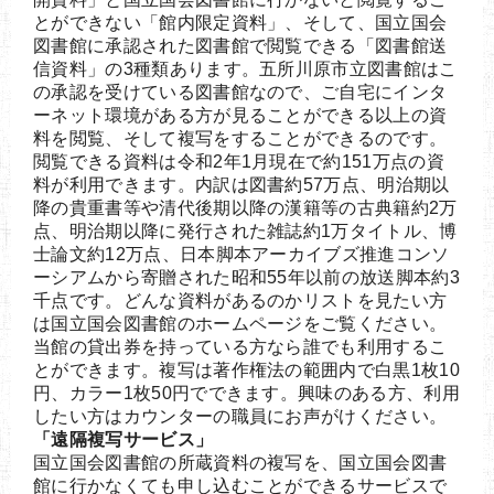
とができない「館内限定資料」、そして、国立国会
図書館に承認された図書館で閲覧できる「図書館送
信資料」の3種類あります。五所川原市立図書館はこ
の承認を受けている図書館なので、ご自宅にインタ
ーネット環境がある方が見ることができる以上の資
料を閲覧、そして複写をすることができるのです。
閲覧できる資料は令和2年1月現在で約151万点の資
料が利用できます。内訳は図書約57万点、明治期以
降の貴重書等や清代後期以降の漢籍等の古典籍約2万
点、明治期以降に発行された雑誌約1万タイトル、博
士論文約12万点、日本脚本アーカイブズ推進コンソ
ーシアムから寄贈された昭和55年以前の放送脚本約3
千点です。どんな資料があるのかリストを見たい方
は国立国会図書館のホームページをご覧ください。
当館の貸出券を持っている方なら誰でも利用するこ
とができます。複写は著作権法の範囲内で白黒1枚10
円、カラー1枚50円でできます。興味のある方、利用
したい方はカウンターの職員にお声がけください。
「遠隔複写サービス」
国立国会図書館の所蔵資料の複写を、国立国会図書
館に行かなくても申し込むことができるサービスで