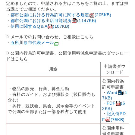
定めましたので、申請される方はこちらをご覧の上、まずは担
当課までご相談ください。
・
都市公園における行為許可に関する規定
(205KB)
・
都市公園における出店可能場所
(1147KB)
・
使用に関するQ＆A
(107KB)
▷メールでのお問い合わせ、ご相談はこちら
・
五所川原市代表メール
▷公園内行為許可申請書、公園使用料減免申請書のダウンロー
ドはこちら
申請書ダウ
用途
ンロード
公園内行為
許可申請書
・物品の販売、行商、募金活動
・
Word
(4
・有料のガイド、および撮影会（後日販売も
7KB)
含む）
・
PDF
(6
・興行、競技会、集会、展示会等のイベント
3KB)
で公園の全部または一部を独占して使用
・
記入例PD
F
(75KB)
公園使用料
減免申請書