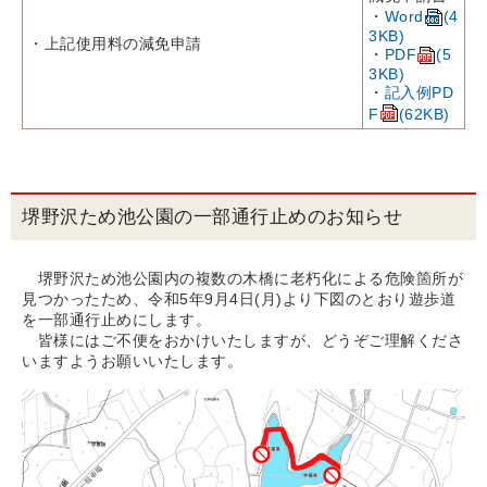
・
Word
(4
3KB)
・上記使用料の減免申請
・
PDF
(5
3KB)
・
記入例PD
F
(62KB)
堺野沢ため池公園の一部通行止めのお知らせ
堺野沢ため池公園内の複数の木橋に老朽化による危険箇所が
見つかったため、令和5年9月4日(月)より下図のとおり遊歩道
を一部通行止めにします。
皆様にはご不便をおかけいたしますが、どうぞご理解くださ
いますようお願いいたします。