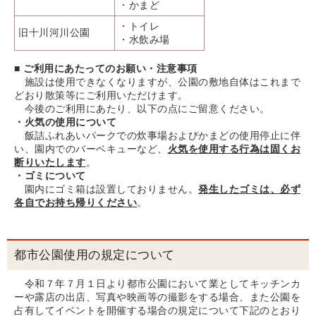
・かまど
・トイレ
旧十川河川公園
・水飲み場
■ ご利用にあたってのお願い・注意事項
施設は使用できなくなりますが、公園の敷地自体はこれまで
どおり散策等にご利用いただけます。
今後のご利用にあたり、以下の点にご留意ください。
・火気の使用について
飯詰ふれあいパークでの炊事場およびかまどの使用停止に伴
い、園内でのバーベキューなど、
火気を使用する行為は固くお
断りいたします
。
・ゴミについて
園内にゴミ箱は設置しておりません。
発生したゴミは、必ず
各自でお持ち帰りください
。
都市公園使用の規定について
令和７年７月１日より都市公園において業としてキッチンカ
ーや露店の出店、写真や映画等の撮影をする場合、また公園を
占有してイベントを開催する場合の規定について下記のとおり