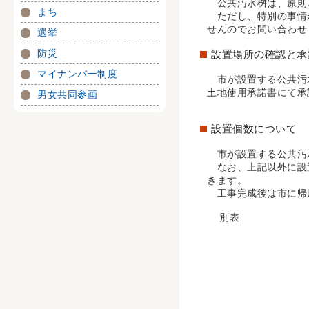
公共汚水桝は、原則
まち
ただし、特別の事情
せんのでお問い合わせ
選挙
防災
設置場所の確認と承
マイナンバー制度
市が設置する公共汚
土地使用承諾書にて承
男女共同参画
設置個数について
市が設置する公共汚
なお、上記以外に設
きます。
工事完成後は市に帰
別表