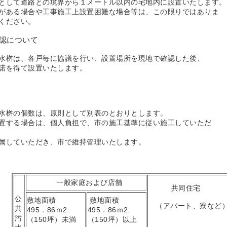
として道路との境界から１メートル以内の宅地内に設置いたします。
がある場合や工事施工上設置困難な場合等は、この限りではありま
ください。
認について
水桝は、各戸毎に協議を行い、設置場所を現地で確認した後、
諾を得て設置いたします。
水桝の個数は、原則として別表のとおりとします。
置する場合は、個人負担で、市の施工基準に従い施工していただ
属していただき、市で維持管理いたします。
一般家庭および店舗
共同住宅
公
敷地面積
敷地面積
（アパート、寮など
共
495．86ｍ2
495．86ｍ2
汚
（150坪）未満
（150坪）以上