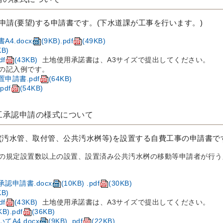
申請(要望)する申請書です。(下水道課が工事を行います。)
4.docx
(9KB)
.pdf
(49KB)
KB)
f
(43KB)
土地使用承諾書は、A3サイズで提出してください。
の記入例です。
申請書.pdf
(64KB)
df
(54KB)
工承認申請の様式について
(汚水管、取付管、公共汚水桝等)を設置する自費工事の申請書で
の規定設置数以上の設置、設置済み公共汚水桝の移動等申請者が行う
認申請書.docx
(10KB)
.pdf
(30KB)
KB)
f
(43KB)
土地使用承諾書は、A3サイズで提出してください。
KB)
.pdf
(36KB)
A4.docx
(9KB)
.pdf
(22KB)