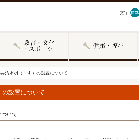
文字
標準
公共汚水桝（ます）の設置について
）の設置について
について