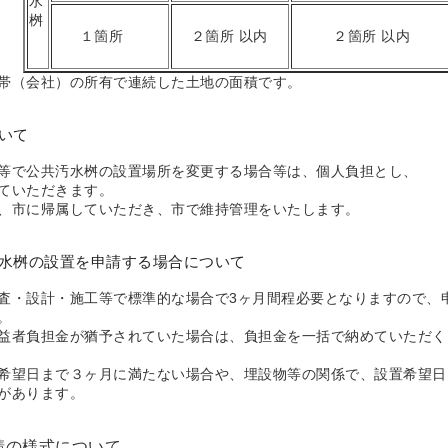
水
桝
１箇所
２箇所 以内
２箇所 以内
帯（会社）の所有で連続した土地の面積です。
いて
等で公共汚水桝の設置場所を変更する場合等は、個人負担とし、
ていただきます。
、市に帰属していただき、市で維持管理をいたします。
水桝の設置を申請する場合について
・設計・施工等で標準的な場合で3ヶ月間程必要となりますので、
。
益者負担金が猶予されていた場合は、負担金を一括で納めていただく
希望日まで３ヶ月に満たない場合や、埋設物等の関係で、設置希望日
があります。
請の様式について