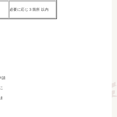
必要に応じ３箇所 以内
申請
こ
ま