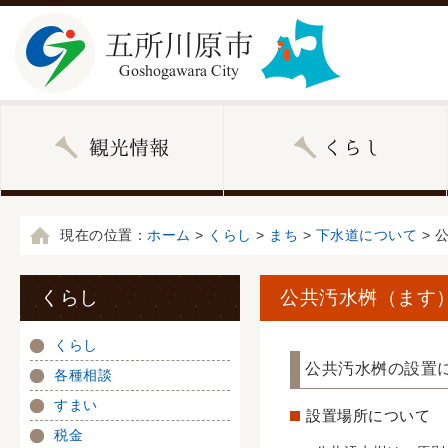
現在の位置：
ホーム
>
くらし
>
まち
>
下水道について
> 
くらし
公共汚水桝（ます
くらし
公共汚水桝の設置
各種相談
すまい
設置場所について
税金