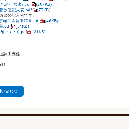
道仕様書).pdf
(207KB)
数値記入表.pdf
(75KB)
請書の記入例です。
事施工承認申請書.pdf
(46KB)
.pdf
(54KB)
について.pdf
(31KB)
道課工務係
911
問い合わせ