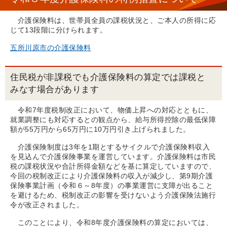
介護保険料は、世帯員全員の課税状況と、ご本人の所得に応
じて13段階に分けられます。
五所川原市の介護保険料
住民税が非課税でも介護保険料の算定では課税と
みなす場合があります
令和7年度税制改正において、物価上昇への対応とともに、
就業調整にも対応するとの観点から、給与所得控除の最低保障
額が55万円から65万円に10万円引き上げられました。
介護保険制度は3年を1期とするサイクルで介護保険料収入
を見込んで介護保険事業を運営しています。介護保険料は市民
税の課税状況や合計所得金額などを基に算定していますので、
今回の税制改正により介護保険料の収入が減少し、第9期介護
保険事業計画（令和６～8年度）の事業運営に支障が出ること
を避けるため、税制改正の影響を受けないよう介護保険法施行
令が改正されました。
このことにより、令和8年度介護保険料の算定においては、