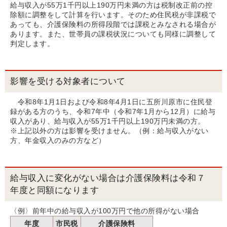
給与収入が55万1千円以上190万円未満の方は税制改正前の控
除額に調整をして計算を行います。そのため住民税が非課税で
あっても、介護保険料の所得段階では課税とみなされる場合が
あります。また、世帯員の課税状況についても同様に調整して
判定します。
影響を受ける対象者について
令和8年1月1日および令和8年4月1日に五所川原市に住民登
録がある方のうち、令和7年中（令和7年1月から12月）に給与
収入があり、給与収入が55万1千円以上190万円未満の方。
※上記以外の方は影響を受けません。（例：給与収入がない
方、年金収入のみの方など）
給与収入に変化がない場合は介護保険料は令和７
年度と同額になります
〈例〉前年中の給与収入が100万円で他の所得がない場合
年度
市民税
介護保険料