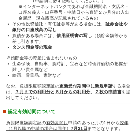
​（申請前に必ず記帳してください。）
※インターネットバンクであれば金融機関名・支店名・
口座名義人・口座番号・申請日から直近２か月分の入出
金履歴・現在残高が記載されているもの
その他投資信託・有価証券等がある場合には、
証券会社や
銀行の口座残高の写し
負債がある場合には、
借用証明書の写し
（預貯金額等から
差し引きます）
タンス預金等の現金
※預貯金等の資産に含まれないもの
生命保険、自動車、腕時計、宝石など時価評価額の把握が
難しい貴金属など
絵画、骨董品、家財など
なお、負担限度額認定証の
更新受付期間中に新規申請
する場合
は、
７月までの利用分
と
８月からの利用分
、
２枚の申請書
を提
出してください。
認定有効期間について
負担限度額認定証の
有効期間は
申請のあった月の1日から
翌年
（1月以降の申請の場合は同年）
7月31日
までとなります。