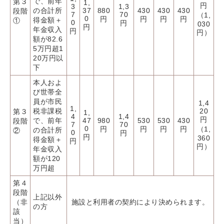
で、前年
第３
1,
円
3
1,3
の合計所
37
880
430
430
430
段階
7
70
（1,
0
円
円
円
円
得金額＋
①
0
円
030
円
年金収入
円
円）
額が82.6
5万円超1
20万円以
下
本人およ
び世帯全
員が市民
1,4
1,
税非課税
20
第３
1,
4
1,4
円
で、前年
47
980
530
530
430
段階
7
70
0
円
円
円
円
（1,
の合計所
②
0
円
円
360
得金額＋
円
円）
年金収入
額が120
万円超
第４
段階
上記以外
（非
施設と利用者の契約により決められます。
の方
該
当）