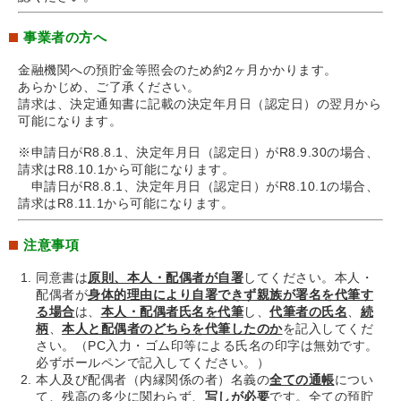
事業者の方へ
金融機関への預貯金等照会のため約2ヶ月かかります。
あらかじめ、ご了承ください。
請求は、決定通知書に記載の決定年月日（認定日）の翌月から
可能になります。
※申請日がR8.8.1、決定年月日（認定日）がR8.9.30の場合、
請求はR8.10.1から可能になります。
申請日がR8.8.1、決定年月日（認定日）がR8.10.1の場合、
請求はR8.11.1から可能になります。
注意事項
同意書は
原則、本人・配偶者が自署
してください。本人・
配偶者が
身体的理由により自署できず親族が署名を代筆す
る場合
は、
本人・配偶者氏名を代筆
し、
代筆者の氏名
、
続
柄
、
本人と配偶者のどちらを代筆したのか
を記入してくだ
さい。（PC入力・ゴム印等による氏名の印字は無効です。
必ずボールペンで記入してください。）
本人及び配偶者（内縁関係の者）名義の
全ての通帳
につい
て、残高の多少に関わらず、
写しが必要
です。全ての預貯