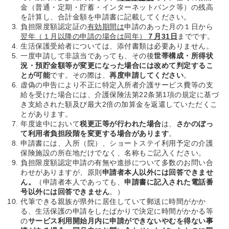
金（普通・定期・貯蓄・インターネットバンク等）の残高
を計算し、合計金額を申請書に記載してください。
負担限度額認定証の
有効期間は
申請のあった月の１日から
翌年（１月以降の申請の場合は同年）
７月31日
までです。
生活保護受給者については、添付書類は必要ありません。
一度申請して非該当であっても、その後
世帯構成・所得状
況・預貯金額等が変更になった場合には改めて判定するこ
とが可能
です。その際は、
再度申請してください
。
虚偽の申告により不正に特定入所者介護サービス費等の支
給を受けた場合には、介護保険法第22条第1項の規定に基づ
き支給された額及び最大2倍の加算金を返還していただくこ
とがあります。
年度途中において
税更正等が行われた場合
は、
さかのぼっ
て利用者負担段階を変更する場合があります
。
申請書には、入所（院）、ショートステイ利用予定の介護
保険施設の所在地だけでなく、名称もご記入ください。
負担限度額認定申請の有無や進捗について多数のお問い合
わせがありますが、原則
申請者本人以外には回答できませ
ん。
（申請者本人であっても、
申請書に記入された電話番
号以外には回答できません
。）
代筆できる親族が県外に居住していて郵送に時間がかか
る、生活保護の申請をしたばかりで決定に時間がかかる等
の
サービス利用開始月内に申請ができないやむを得ない事