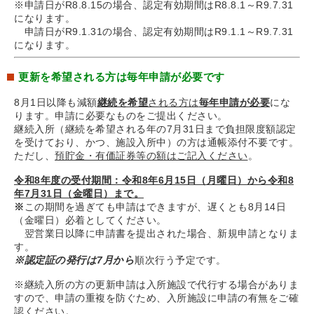
※申請日がR8.8.15の場合、認定有効期間はR8.8.1～R9.7.31
になります。
申請日がR9.1.31の場合、認定有効期間はR9.1.1～R9.7.31
になります。
更新を希望される方は毎年申請が必要です
8月1日以降も減額
継続を希望
される方は
毎年申請が必要
にな
ります。申請に必要なものをご提出ください。
継続入所（継続を希望される年の7月31日まで負担限度額認定
を受けており、かつ、施設入所中）の方は通帳添付不要です。
ただし、
預貯金・有価証券等の額はご記入ください
。
令和8年度の受付期間：令和8年6月15日（月曜日）から令和8
年7月31日（金曜日）まで。
※
この期間を過ぎても申請はできますが、遅くとも8月14日
（金曜日）必着としてください。
翌営業日以降に申請書を提出された場合、新規申請となりま
す。
※認定証の発行は7月から
順次行う予定です。
※継続入所の方の更新申請は入所施設で代行する場合がありま
すので、申請の重複を防ぐため、入所施設に申請の有無をご確
認ください。