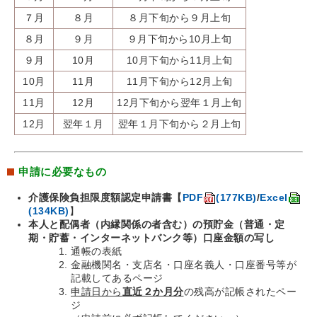
７月
８月
８月下旬から９月上旬
８月
９月
９月下旬から10月上旬
９月
10月
10月下旬から11月上旬
10月
11月
11月下旬から12月上旬
11月
12月
12月下旬から翌年１月上旬
12月
翌年１月
翌年１月下旬から２月上旬
申請に必要なもの
介護保険負担限度額認定申請書【
PDF
(177KB)
/
Excel
(134KB)
】
本人と配偶者（内縁関係の者含む）の預貯金（普通・定
期・貯蓄・インターネットバンク等）口座金額の写し
​通帳の表紙
金融機関名・支店名・口座名義人・口座番号等が
記載してあるページ
申請日から
直近２か月分
の残高が記帳されたペー
ジ