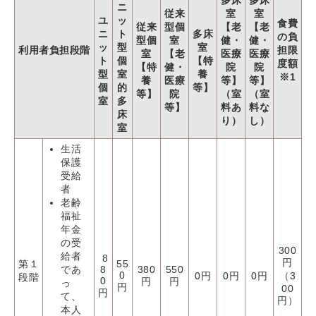
ニ
従来
室
室
ユ
ッ
食費
従来
型個
【老
【老
ニ
ト
多床
の負
型個
室
健・
健・
ッ
型
室
利用者負担段階
担限
室
【老
医療
医療
ト
個
【特
度額
【特
健・
院
院
型
室
養
※1
養
医療
等】
等】
個
的
等】
等】
院
（室
（室
室
多
等】
料あ
料な
床
り）
し）
室
生活
保護
受給
者
老齢
福祉
年金
の受
300
給者
8
円
第１
55
であ
8
380
550
0
0円
0円
0円
（3
段階
0
円
円
っ
円
00
円
て、
円）
本人