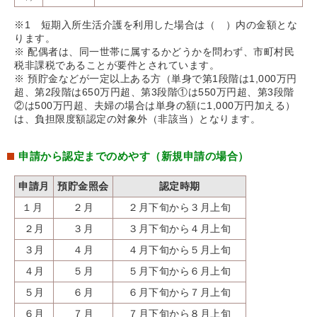
※1 短期入所生活介護を利用した場合は（ ）内の金額とな
ります。
※ 配偶者は、同一世帯に属するかどうかを問わず、市町村民
税非課税であることが要件とされています。
※ 預貯金などが一定以上ある方（単身で第1段階は1,000万円
超、第2段階は650万円超、第3段階①は550万円超、第3段階
②は500万円超、夫婦の場合は単身の額に1,000万円加える）
は、負担限度額認定の対象外（非該当）となります。
申請から認定までのめやす（新規申請の場合）
申請月
預貯金照会
認定時期
１月
２月
２月下旬から３月上旬
２月
３月
３月下旬から４月上旬
３月
４月
４月下旬から５月上旬
４月
５月
５月下旬から６月上旬
５月
６月
６月下旬から７月上旬
６月
７月
７月下旬から８月上旬