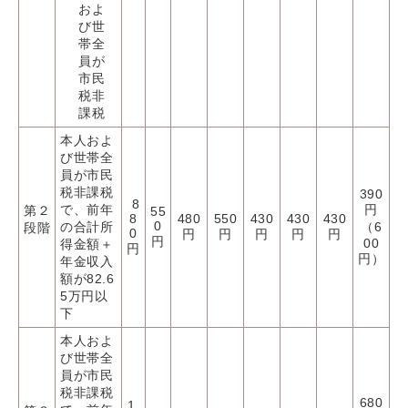
およ
び世
帯全
員が
市民
税非
課税
本人およ
び世帯全
員が市民
税非課税
390
8
で、前年
円
第２
55
8
480
550
430
430
430
0
の合計所
（6
段階
0
円
円
円
円
円
円
00
得金額＋
円
円）
年金収入
額が82.6
5万円以
下
本人およ
び世帯全
員が市民
税非課税
680
1,