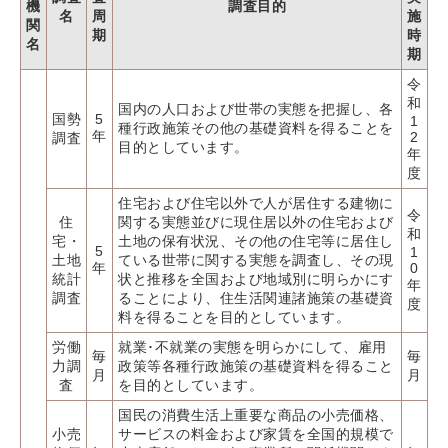
機
調査目的
名
周
施
関
期
時
名
期
令
和
国内の人口および世帯の実態を把握し、各
国勢
5
1
種行政施策その他の基礎資料を得ることを
年
2
調査
目的としています。
年
度
住宅および住宅以外で人が居住する建物に
令
住
関する実態並びに現住居以外の住宅および
和
宅・
土地の保有状況、その他の住宅等に居住し
5
1
土地
ている世帯に関する実態を調査し、その現
年
0
統計
状と推移を全国および地域別に明らかにす
年
調査
ることにより、住生活関連諸施策の基礎資
度
料を得ることを目的としています。
労働
就業･不就業の実態を明らかにして、雇用
毎
毎
力調
政策等各種行政施策の基礎資料を得ること
月
月
査
を目的としています。
国民の消費生活上重要な商品の小売価格、
小売
サービスの料金および家賃を全国的規模で