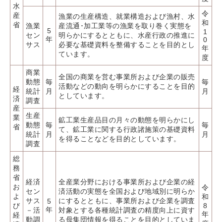
水
令
産
漁業の生産構造、就業構造および漁村、水
和
省
漁業
産流通･加工業等の漁業を取り巻く実態を
5
1
セン
明らかにするとともに、水産行政の推進に
年
0
サス
必要な基礎資料を整備することを目的とし
年
ています。
度
商業
全国の商業を営む事業所および企業の販売
動態
毎
毎
活動などの動向を明らかにすることを目的
経
統計
月
月
としています。
済
調査
産
生産
業
鉱工業生産品目の月々の動態を明らかにし
動態
毎
毎
省
て、鉱工業に関する行政諸施策の基礎資料
統計
月
月
を得ることなどを目的としています。
調査
総
務
省
経済
全産業分野における事業所および企業の経
お
令
セン
済活動の実態を全国および地域別に明らか
よ
和
サス
にするとともに、事業所および企業を調査
5
び
8
年
－活
対象とする各種統計調査の精度向上に資す
年
経
動調
る母集団情報を得ることを目的としていま