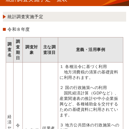
統計調査実施予定
令和８年度
調
調
査
調査対
主な調
査
意義・活用事例
期
象
査項目
名
日
１ 各種法令に基づく利用
地方消費税の清算の基礎資料
に利用されます。
２ 国の行政施策への利用
国民経済計算（GDPなど）、
産業関連表の推計や中小企業振
興など、各種補助金を交付する
ための基礎資料に利用されてい
ます。
経
済
３ 地方公共団体の行政施策への
令
セ
従業者