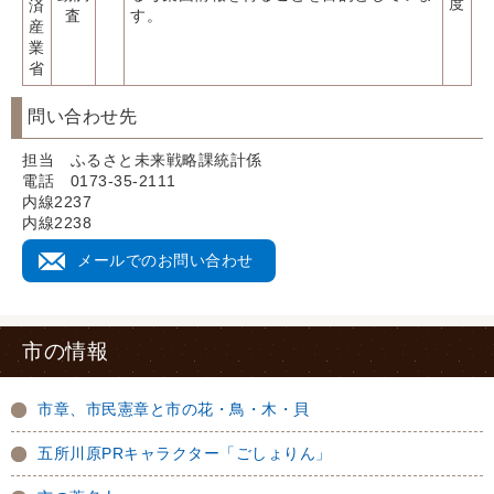
度
済
査
す。
産
業
省
問い合わせ先
担当 ふるさと未来戦略課統計係
電話 0173-35-2111
内線2237
内線2238
メールでのお問い合わせ
市の情報
市章、市民憲章と市の花・鳥・木・貝
五所川原PRキャラクター「ごしょりん」