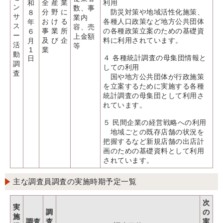
全産業
利用
和
ン
数、事
分野に
防災対策や地域活性化施策、
８
サ
業内
おける
各種人口政策など地方公共団体
年
ス
容、売
事業所
の各種政策立案のための基礎資
６
ー
上金額
及び企
料に利用されています。
月
活
等
1
業
動
４ 各種統計調査の母集団情報と
日
調
しての利用
査
国や地方公共団体が行政施策
を立案するために実施する各種
統計調査の母集団として利用さ
れています。
５ 民間企業の経営戦略への利用
地域ごとの既存店舗の状況を
把握するなど新規店舗の出店計
画のための基礎資料として利用
されています。
主な調査員調査の実施時期予定一覧
次
実
調
の
施
調査
査
実