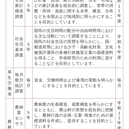
全国
び貯蓄・負債、耐久消費財、住宅・宅地な
和
家計
5
どの家計資産を総合的に調査し、世帯の消
1
年
1
構造
費・所得・資産に関する水準、構造、分布
年
調査
などを全国および地域別に明らかにするこ
度
とを目的としています。
国民の生活時間の配分や自由時間等におけ
る主な活動について調査することにより、
令
社会
国民の社会生活の実態を明らかにし、国･
和
生活
5
都道府県における少子・高齢化対策、文化
8
年
基本
年
施策評価等の各種行政施策立案の基礎資料
調査
度
を得ること、学術研究のための利用に資す
ることなどを目的としています。
厚
毎月
生
勤労
毎
賃金、労働時間および雇用の変動を明らか
毎
労
統計
月
にすることを目的としています。
月
働
調査
省
令
農林業の生産構造、就業構造を明らかにす
農林
和
るとともに、農山村の実態を総合的に把握
業
5
1
し、農林行政の企画･立案･推進のための基
年
1
セン
礎資料を作成し、提供することを目的とし
農
年
サス
ています。
林
度