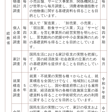
物価
毎
小売店舗、サービス事業所、関係機関およ
毎
統計
月
び世帯から毎月調査し、消費者物価指数そ
月
調査
の他物価に関する基礎資料を得ることを目
的としています。
個人で「製造業」、「卸売業、小売業」、
個人
毎
「宿泊業、飲食サービス業」又は「サービ
毎
企業
四
ス業」を営む事業所の経営実態を明らかに
四
総
経済
半
し、景気動向の把握や中小企業振興のため
半
務
調査
期
の基礎資料を得ることを目的としていま
期
省
す。
国民生活における家計収支の実態を把握し
家計
毎
て、国の経済政策･社会政策の立案のため
毎
調査
月
の基礎資料を提供することを目的としてい
月
ます。
就業・不就業の実態を種々からとらえ、就
令
就業
業構造を全国だけでなく、地域別にも詳細
和
構造
5
に明らかにし、国や都道府県における雇用
9
年
基本
政策、経済政策等の各種行政施策立案の基
年
調査
礎資料を得ることや学術研究のための利用
度
に資することなどを目的としています。
国民生活の実態について、家計の収支およ
令