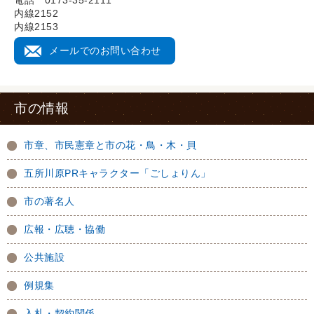
電話 0173-35-2111
内線2152
内線2153
メールでのお問い合わせ
市の情報
市章、市民憲章と市の花・鳥・木・貝
五所川原PRキャラクター「ごしょりん」
市の著名人
広報・広聴・協働
公共施設
例規集
入札・契約関係