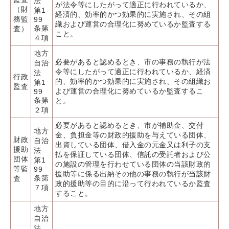
法
が法令等にしたがって適正に行われているか、
（財
第1
経済的、効率的かつ効果的に実施され、その組
務監
99
織および運営の合理化に努めているか監査する
条第
査）
こと。
４項
地方
必要があると認めるとき、市の事務の執行が法
自治
令等にしたがって適正に行われているか、経済
法
行政
的、効率的かつ効果的に実施され、その組織お
第1
監査
よび運営の合理化に努めているか監査するこ
99
条第
と。
２項
必要があると認めるとき、市が補助金、交付
地方
金、負担金等の財政的援助を与えている団体、
財政
自治
出資している団体、借入金の元金又は利子の支
援助
法
払を保証している団体、信託の受託者および公
団体
第1
の施設の管理を行わせている団体の当該財政的
等監
99
援助等に係る出納その他の事務の執行が当該財
条第
査
政的援助等の目的に沿って行われているか監査
７項
すること。
地方
自治
法