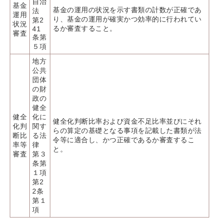
自治
基金
基金の運用の状況を示す書類の計数が正確であ
法
運用
り、基金の運用が確実かつ効率的に行われてい
第2
状況
るか審査すること。
41
審査
条第
５項
地方
公共
団体
の財
政の
健全
健全
化に
健全化判断比率および資金不足比率並びにそれ
化判
関す
らの算定の基礎となる事項を記載した書類が法
断比
る法
令等に適合し、かつ正確であるか審査するこ
率等
律
と。
審査
第３
条第
１項
第2
2条
第１
項