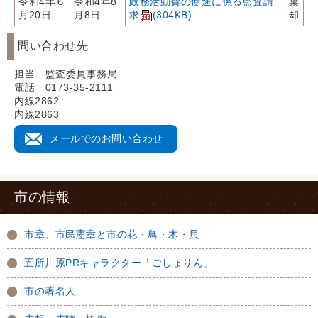
令和4年６
令和4年8
政務活動費の使途に係る監査請
棄
月20日
月8日
求
(304KB)
却
問い合わせ先
担当 監査委員事務局
電話 0173-35-2111
内線2862
内線2863
メールでのお問い合わせ
市の情報
市章、市民憲章と市の花・鳥・木・貝
五所川原PRキャラクター「ごしょりん」
市の著名人