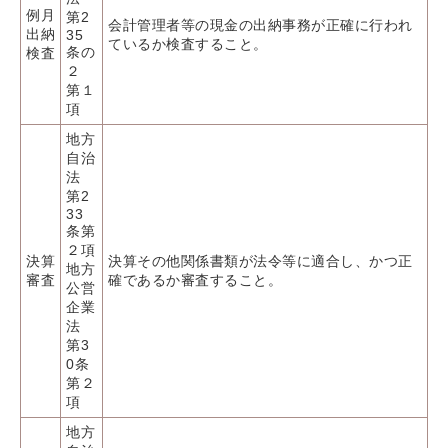
例月
第2
会計管理者等の現金の出納事務が正確に行われ
出納
35
ているか検査すること。
条の
検査
２
第１
項
地方
自治
法
第2
33
条第
２項
決算
決算その他関係書類が法令等に適合し、かつ正
地方
審査
確であるか審査すること。
公営
企業
法
第3
0条
第２
項
地方