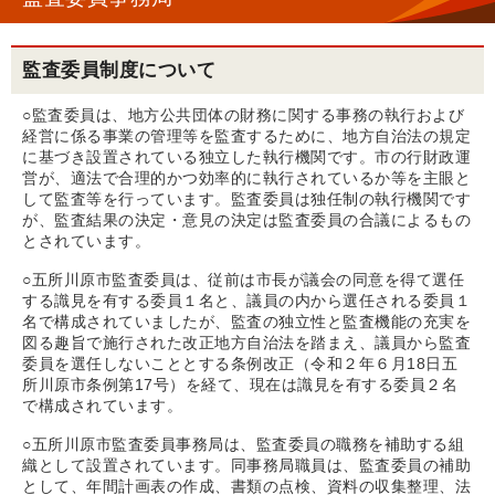
監査委員制度について
○監査委員は、地方公共団体の財務に関する事務の執行および
経営に係る事業の管理等を監査するために、地方自治法の規定
に基づき設置されている独立した執行機関です。市の行財政運
営が、適法で合理的かつ効率的に執行されているか等を主眼と
して監査等を行っています。監査委員は独任制の執行機関です
が、監査結果の決定・意見の決定は監査委員の合議によるもの
とされています。
○五所川原市監査委員は、従前は市長が議会の同意を得て選任
する識見を有する委員１名と、議員の内から選任される委員１
名で構成されていましたが、監査の独立性と監査機能の充実を
図る趣旨で施行された改正地方自治法を踏まえ、議員から監査
委員を選任しないこととする条例改正（令和２年６月18日五
所川原市条例第17号）を経て、現在は識見を有する委員２名
で構成されています。
○五所川原市監査委員事務局は、監査委員の職務を補助する組
織として設置されています。同事務局職員は、監査委員の補助
として、年間計画表の作成、書類の点検、資料の収集整理、法