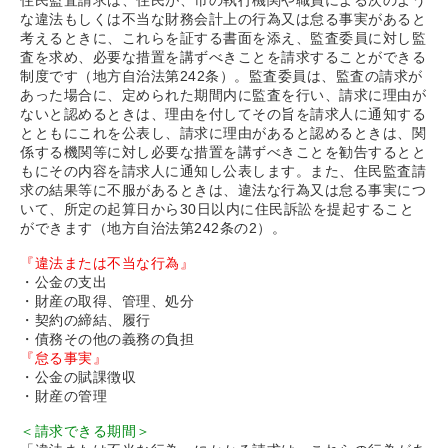
住民監査請求は、住民が、市の執行機関や職員による次のよう
な違法もしくは不当な財務会計上の行為又は怠る事実があると
考えるときに、これらを証する書面を添え、監査委員に対し監
査を求め、必要な措置を講ずべきことを請求することができる
制度です（地方自治法第242条）。監査委員は、監査の請求が
あった場合に、定められた期間内に監査を行い、請求に理由が
ないと認めるときは、理由を付してその旨を請求人に通知する
とともにこれを公表し、請求に理由があると認めるときは、関
係する機関等に対し必要な措置を講ずべきことを勧告するとと
もにその内容を請求人に通知し公表します。また、住民監査請
求の結果等に不服があるときは、違法な行為又は怠る事実につ
いて、所定の起算日から30日以内に住民訴訟を提起すること
ができます（地方自治法第242条の2）。
『違法または不当な行為』
・公金の支出
・財産の取得、管理、処分
・契約の締結、履行
・債務その他の義務の負担
『怠る事実』
・公金の賦課徴収
・財産の管理
＜請求できる期間＞