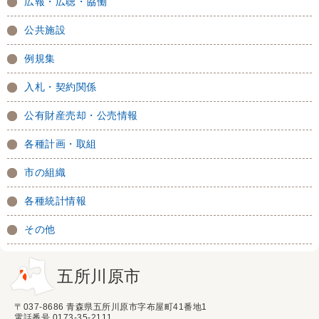
広報・広聴・協働
公共施設
例規集
入札・契約関係
公有財産売却・公売情報
各種計画・取組
市の組織
各種統計情報
その他
五所川原市
〒037-8686 青森県五所川原市字布屋町41番地1
電話番号 0173-35-2111