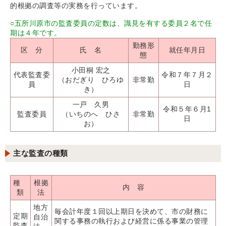
的根拠の調査等の実務を行っています。
○五所川原市の監査委員の定数は、識見を有する委員２名で任
期は４年です。
勤務形
区 分
氏 名
就任年月日
態
小田桐 宏之
代表監査委
令和７年７月２
（おだぎり ひろゆ
非常勤
員
日
き）
一戸 久男
令和５年６月1
監査委員
（いちのへ ひさ
非常勤
日
お）
主な監査の種類
種
根拠
内 容
類
法
地方
毎会計年度１回以上期日を決めて、市の財務に
定期
自治
関する事務の執行および経営に係る事業の管理
監査