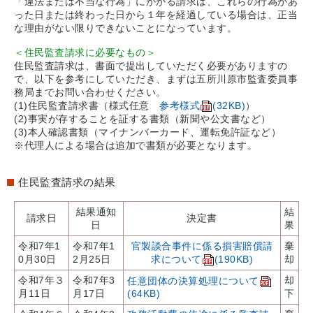
「違法または不当な行為」にかかる請求は、これらの行為があ
った日または終わった日から１年を経過している場合は、正当
な理由がない限りできないことになっています。
＜住民監査請求に必要なもの＞
住民監査請求は、書面で提出していただく必要がありますの
で、以下を参考にしていただき、まずは五所川原市監査委員事
務局までお問い合わせください。
(1)住民監査請求書（様式任意
参考様式
(32KB)
）
(2)事実が存することを証する書類（新聞や公文書など）
(3)本人確認書類（マイナンバーカード、運転免許証など）
※代理人による場合は追加で書類が必要となります。
住民監査請求の結果
結果通知
結
請求日
決定書
日
果
令和7年1
令和7年1
官製談合事件に係る損害賠償請
棄
0月30日
2月25日
求について
(190KB)
却
令和7年３
令和7年3
却
任意団体の決算処理について
月11日
月17日
(64KB)
下