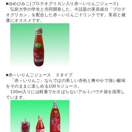
■ゆめひみこ(プロテオグリカン入り赤～いりんごジュース)
弘前大学の学生と共同開発した、今話題の美容成分「プロテ
オグリカン」を配合した赤～いりんごドリンクです。美容と健
康にオススメです。
■赤～いりんごジュース ３タイプ
「赤～いりんご」ならではの美しい赤色と爽やかで強い酸味
をそのままに楽しめる100％ジュース。
130ml入りには軽量でかさばらないアルミパウチ袋を採用し
ています。