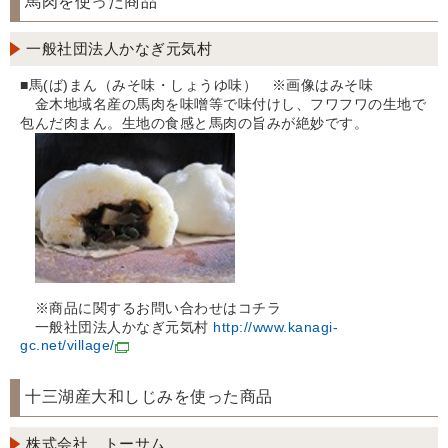
馬肉を使った商品
一般社団法人かなぎ元気村
■馬(ば)まん（みそ味・しょうゆ味） ※画像はみそ味
金木地域名産の馬肉を味噌等で味付けし、フワフワの生地で
包んだ肉まん。生地の食感と馬肉の旨みが絶妙です。
※商品に関するお問い合わせはコチラ
一般社団法人かなぎ元気村
http://www.kanagi-
gc.net/village/
十三湖産大和しじみを使った商品
株式会社 トーサム