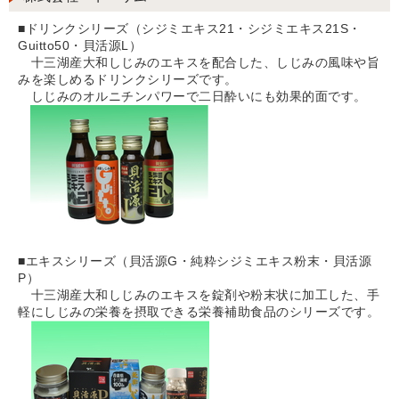
■ドリンクシリーズ（シジミエキス21・シジミエキス21S・
Guitto50・貝活源L）
十三湖産大和しじみのエキスを配合した、しじみの風味や旨
みを楽しめるドリンクシリーズです。
しじみのオルニチンパワーで二日酔いにも効果的面です。
■エキスシリーズ（貝活源G・純粋シジミエキス粉末・貝活源
P）
十三湖産大和しじみのエキスを錠剤や粉末状に加工した、手
軽にしじみの栄養を摂取できる栄養補助食品のシリーズです。