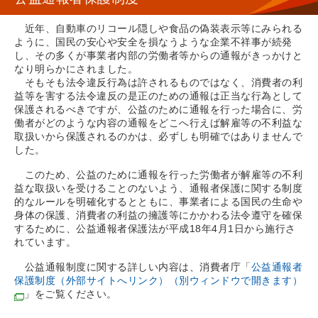
近年、自動車のリコール隠しや食品の偽装表示等にみられる
ように、国民の安心や安全を損なうような企業不祥事が続発
し、その多くが事業者内部の労働者等からの通報がきっかけと
なり明らかにされました。
そもそも法令違反行為は許されるものではなく、消費者の利
益等を害する法令違反の是正のための通報は正当な行為として
保護されるべきですが、公益のために通報を行った場合に、労
働者がどのような内容の通報をどこへ行えば解雇等の不利益な
取扱いから保護されるのかは、必ずしも明確ではありませんで
した。
このため、公益のために通報を行った労働者が解雇等の不利
益な取扱いを受けることのないよう、通報者保護に関する制度
的なルールを明確化するとともに、事業者による国民の生命や
身体の保護、消費者の利益の擁護等にかかわる法令遵守を確保
するために、公益通報者保護法が平成18年4月1日から施行さ
れています。
公益通報制度に関する詳しい内容は、消費者庁「
公益通報者
保護制度（外部サイトへリンク）（別ウィンドウで開きます）
」をご覧ください。