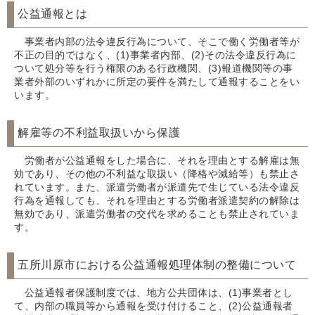
公益通報とは
事業者内部の法令違反行為について、そこで働く労働者等が
不正の目的ではなく、(1)事業者内部、(2)その法令違反行為に
ついて処分等を行う権限のある行政機関、(3)報道機関等の事
業者外部のいずれかに所定の要件を満たして通報することをい
います。
解雇等の不利益取扱いから保護
労働者が公益通報をした場合に、それを理由とする解雇は無
効であり、その他の不利益な取扱い（降格や減給等）も禁止さ
れています。また、派遣労働者が派遣先で生じている法令違反
行為を通報しても、それを理由とする労働者派遣契約の解除は
無効であり、派遣労働者の交代を求めることも禁止されていま
す。
五所川原市における公益通報処理体制の整備について
公益通報者保護制度では、地方公共団体は、(1)事業者とし
て、内部の職員等から通報を受け付けること、(2)公益通報者