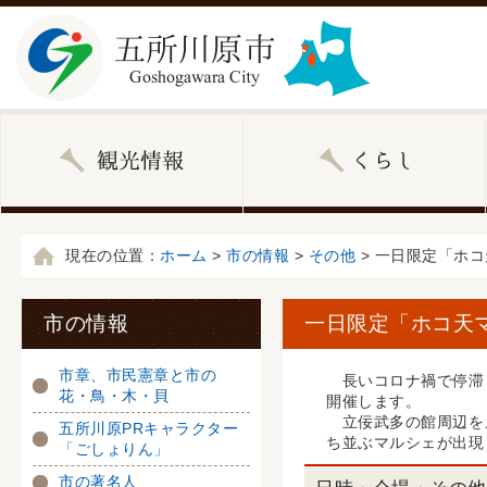
現在の位置：
ホーム
>
市の情報
>
その他
> 一日限定「ホ
市の情報
一日限定「ホコ天
市章、市民憲章と市の
長いコロナ禍で停滞し
花・鳥・木・貝
開催します。
立佞武多の館周辺をメ
五所川原PRキャラクター
ち並ぶマルシェが出現
「ごしょりん」
市の著名人