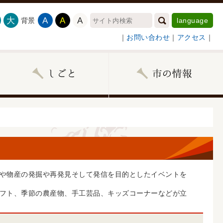
大
A
A
A
背景
language
｜
お問い合わせ
｜
アクセス
｜
や物産の発掘や再発見そして発信を目的としたイベントを
フト、季節の農産物、手工芸品、キッズコーナーなどが立