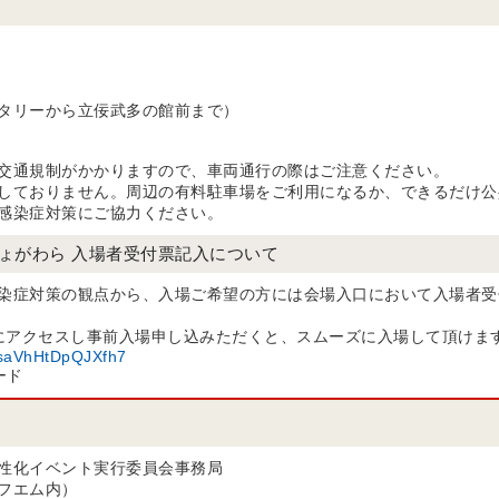
タリーから立佞武多の館前まで）
交通規制がかかりますので、車両通行の際はご注意ください。
しておりません。周辺の有料駐車場をご利用になるか、できるだけ公
感染症対策にご協力ください。
ょがわら 入場者受付票記入について
染症対策の観点から、入場ご希望の方には会場入口において入場者受
ドにアクセスし事前入場申し込みただくと、スムーズに入場して頂けま
HVsaVhHtDpQJXfh7
性化イベント実行委員会事務局
フエム内）