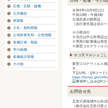
日時・会場・その他
広報・広聴・協働
令和4年10月8日(土)
公共施設
午前10時～午後3時
立佞武多の館周辺
例規集
（歩行者天国は旧ロー
入札・契約関係
※小雨決行
公有財産売却・公売情報
※当日は中心街周辺は
※専用の駐車場は用意
各種計画・取組
※新型コロナウィルス
市の組織
ホコ天マルシェごし
各種統計情報
新型コロナウィルス感
その他
す。
下記URL・QRコー
https://forms.gle/1
お問合せ先
五所川原地域中心街活
（株式会社五所川原エ