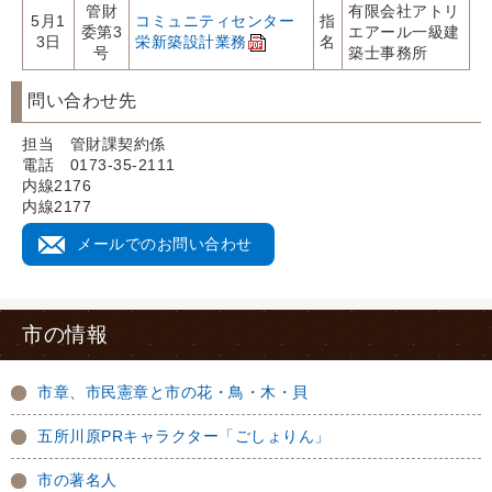
管財
有限会社アトリ
5月1
コミュニティセンター
指
委第3
エアール一級建
3日
栄新築設計業務
名
号
築士事務所
問い合わせ先
担当 管財課契約係
電話 0173-35-2111
内線2176
内線2177
メールでのお問い合わせ
市の情報
市章、市民憲章と市の花・鳥・木・貝
五所川原PRキャラクター「ごしょりん」
市の著名人