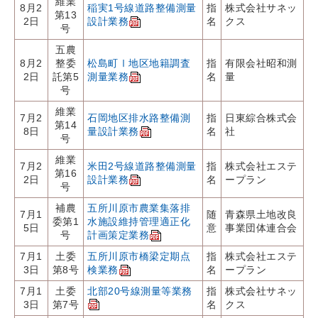
維業
8月2
稲実1号線道路整備測量
指
株式会社サネッ
第13
2日
設計業務
名
クス
号
五農
8月2
整委
松島町Ⅰ地区地籍調査
指
有限会社昭和測
2日
託第5
測量業務
名
量
号
維業
7月2
石岡地区排水路整備測
指
日東綜合株式会
第14
8日
量設計業務
名
社
号
維業
7月2
米田2号線道路整備測量
指
株式会社エステ
第16
2日
設計業務
名
ープラン
号
補農
五所川原市農業集落排
7月1
随
青森県土地改良
委第1
水施設維持管理適正化
5日
意
事業団体連合会
号
計画策定業務
7月1
土委
五所川原市橋梁定期点
指
株式会社エステ
3日
第8号
検業務
名
ープラン
7月1
土委
北部20号線測量等業務
指
株式会社サネッ
3日
第7号
名
クス