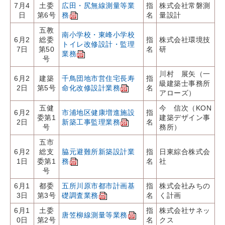
7月4
土委
広田・尻無線測量等業
指
株式会社常磐測
日
第6号
務
名
量設計
五教
南小学校・東峰小学校
6月2
総委
指
株式会社環境技
トイレ改修設計・監理
7日
第50
名
研
業務
号
川村 展矢（一
6月2
建築
千鳥団地市営住宅長寿
指
級建築士事務所
2日
第5号
命化改修設計業務
名
アローズ）
五健
今 信次（KON
6月2
市浦地区健康増進施設
指
委第1
建築デザイン事
2日
新築工事監理業務
名
号
務所）
五市
6月2
総支
脇元避難所新築設計業
指
日東綜合株式会
1日
委第1
務
名
社
号
6月1
都委
五所川原市都市計画基
指
株式会社みちの
3日
第3号
礎調査業務
名
く計画
6月1
土委
指
株式会社サネッ
唐笠柳線測量等業務
0日
第2号
名
クス