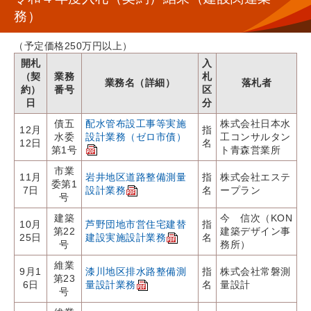
務）
（予定価格250万円以上）
開札
入
（契
業務
札
業務名（詳細）
落札者
約）
番号
区
日
分
債五
配水管布設工事等実施
株式会社日本水
12月
指
水委
設計業務（ゼロ市債）
工コンサルタン
12日
名
第1号
ト青森営業所
市業
11月
岩井地区道路整備測量
指
株式会社エステ
委第1
7日
設計業務
名
ープラン
号
建築
今 信次（KON
10月
芦野団地市営住宅建替
指
第22
建築デザイン事
25日
建設実施設計業務
名
号
務所）
維業
9月1
漆川地区排水路整備測
指
株式会社常磐測
第23
6日
量設計業務
名
量設計
号