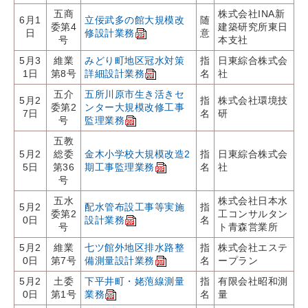
五商
株式会社INA新
6月1
立佞武多の館大規模改
随
委第4
建築研究所東日
日
修設計業務
意
号
本支社
5月3
維業
みどり町地区冠水対策
指
日東綜合株式会
1日
第8号
詳細設計業務
名
社
五介
五所川原市生き活きセ
5月2
指
株式会社環境技
委第2
ンター大規模改修工事
7日
名
研
号
監理業務
五教
5月2
総委
金木小学校大規模改造2
指
日東綜合株式会
5日
第36
期工事監理業務
名
社
号
五水
株式会社日本水
5月2
配水管布設工事等実施
指
委第2
工コンサルタン
0日
設計業務
名
号
ト青森営業所
5月2
維業
七ツ館外地区排水路整
指
株式会社エステ
0日
第7号
備測量設計業務
名
ープラン
5月2
土委
下平井町・姥萢線測量
指
有限会社昭和測
0日
第1号
業務
名
量