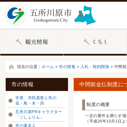
現在の位置：
ホーム
>
市の情報
>
入札・契約関係
> 中間
市の情報
中間前金払制度に
市章、市民憲章と市の
花・鳥・木・貝
制度の概要
五所川原PRキャラクター
一定の要件を満たす場
「ごしょりん」
（平成26年10月1日
市の著名人