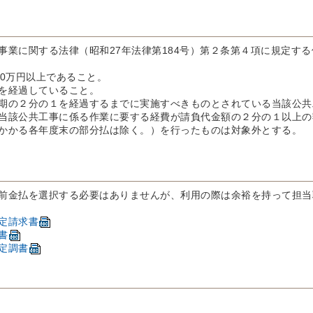
事業に関する法律（昭和27年法律第184号）第２条第４項に規定す
00万円以上であること。
を経過していること。
期の２分の１を経過するまでに実施すべきものとされている当該公共
当該公共工事に係る作業に要する経費が請負代金額の２分の１以上の
かかる各年度末の部分払は除く。）を行ったものは対象外とする。
前金払を選択する必要はありませんが、利用の際は余裕を持って担当
定請求書
書
定調書