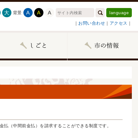
大
A
A
A
背景
language
｜
お問い合わせ
｜
アクセス
｜
金払（中間前金払）を請求することができる制度です。