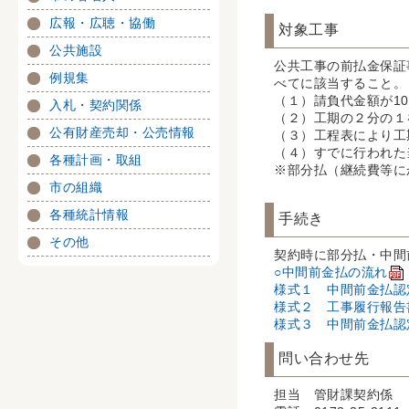
広報・広聴・協働
対象工事
公共施設
公共工事の前払金保証
例規集
べてに該当すること。
（１）請負代金額が1
入札・契約関係
（２）工期の２分の１
公有財産売却・公売情報
（３）工程表により工
（４）すでに行われた
各種計画・取組
※部分払（継続費等に
市の組織
各種統計情報
手続き
その他
契約時に部分払・中間
○中間前金払の流れ
様式１ 中間前金払認
様式２ 工事履行報告
様式３ 中間前金払認
問い合わせ先
担当 管財課契約係