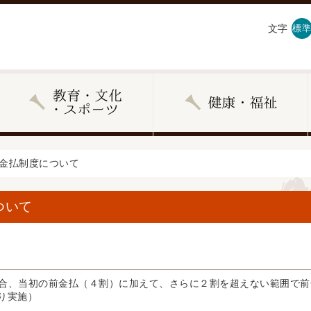
文字
標準
前金払制度について
ついて
合、当初の前金払（４割）に加えて、さらに２割を超えない範囲で前
より実施）