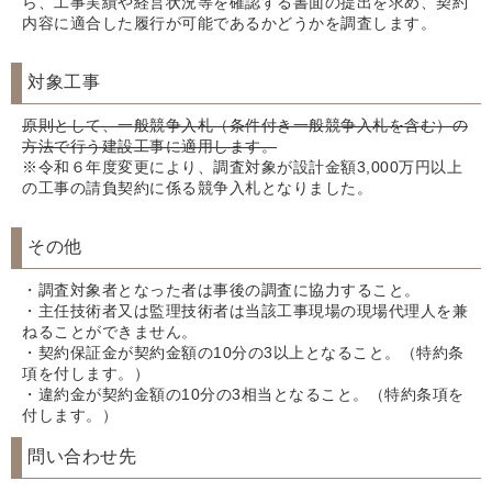
ら、工事実績や経営状況等を確認する書面の提出を求め、契約
内容に適合した履行が可能であるかどうかを調査します。
対象工事
原則として、一般競争入札（条件付き一般競争入札を含む）の
方法で行う建設工事に適用します。
※令和６年度変更により、調査対象が設計金額3,000万円以上
の工事の請負契約に係る競争入札となりました。
その他
・調査対象者となった者は事後の調査に協力すること。
・主任技術者又は監理技術者は当該工事現場の現場代理人を兼
ねることができません。
・契約保証金が契約金額の10分の3以上となること。（特約条
項を付します。）
・違約金が契約金額の10分の3相当となること。（特約条項を
付します。）
問い合わせ先