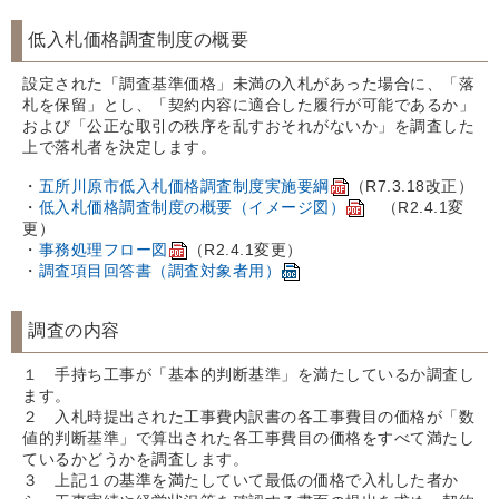
低入札価格調査制度の概要
設定された「調査基準価格」未満の入札があった場合に、「落
札を保留」とし、「契約内容に適合した履行が可能であるか」
および「公正な取引の秩序を乱すおそれがないか」を調査した
上で落札者を決定します。
・
五所川原市低入札価格調査制度実施要綱
（R7.3.18改正）
・
低入札価格調査制度の概要（イメージ図）
（R2.4.1変
更）
・
事務処理フロー図
（R2.4.1変更）
・
調査項目回答書（調査対象者用）
調査の内容
１ 手持ち工事が「基本的判断基準」を満たしているか調査し
ます。
２ 入札時提出された工事費内訳書の各工事費目の価格が「数
値的判断基準」で算出された各工事費目の価格をすべて満たし
ているかどうかを調査します。
３ 上記１の基準を満たしていて最低の価格で入札した者か