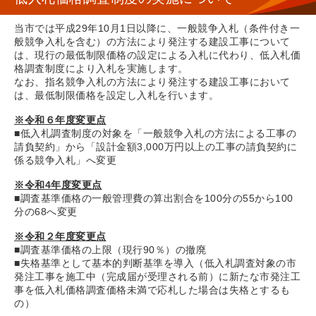
当市では平成29年10月1日以降に、
一般競争入札（条件付き一
般競争入札を含む）の方法により発注する建設工事について
は、現行の最低制限価格の設定による入札に代わり、低入札価
格調査制度により入札を実施します。
なお、指名競争入札の方法により発注する建設工事において
は、最低制限価格を設定し入札を行います。
※令和６年度変更点
■低入札調査制度の対象を「一般競争入札の方法による工事の
請負契約」から「設計金額3,000万円以上の工事の請負契約に
係る競争入札」へ変更
※令和4年度変更点
■調査基準価格の一般管理費の算出割合を100分の55から100
分の68へ変更
※令和２年度変更点
■調査基準価格の上限（現行90％）の撤廃
■失格基準として基本的判断基準を導入（低入札調査対象の市
発注工事を施工中（完成届が受理される前）に新たな市発注工
事を低入札価格調査価格未満で応札した場合は失格とするも
の）