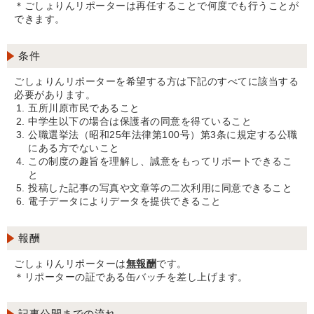
＊ごしょりんリポーターは再任することで何度でも行うことが
できます。
条件
ごしょりんリポーターを希望する方は下記のすべてに該当する
必要があります。
五所川原市民であること
中学生以下の場合は保護者の同意を得ていること
公職選挙法（昭和25年法律第100号）第3条に規定する公職
にある方でないこと
この制度の趣旨を理解し、誠意をもってリポートできるこ
と
投稿した記事の写真や文章等の二次利用に同意できること
電子データによりデータを提供できること
報酬
ごしょりんリポーターは
無報酬
です。
＊リポーターの証である缶バッチを差し上げます。
記事公開までの流れ