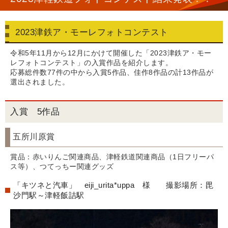
2023津鉄ア・モーレフォトコンテスト
令和5年11月から12月にかけて開催した「2023津鉄ア・モー
レフォトコンテスト」の入賞作品を紹介します。
応募総件数77件の中から入賞5作品、佳作8作品の計13作品が
選出されました。
入賞 5作品
五所川原賞
賞品：赤いりんご関連商品、津軽鉄道関連商品（1日フリーパ
ス等）、つてっちー関連グッズ
「キツネと汽車」 eiji_urita*uppa 様 撮影場所：毘
沙門駅～津軽飯詰駅