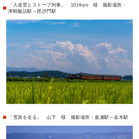
「入道雲とストーブ列車」 1014ryo 様 撮影場所：
津軽飯詰駅～毘沙門駅
「雪原を走る」 山下 様 撮影場所：嘉瀬駅～金木駅