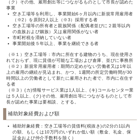
（ク）その他、雇用創出等につながるものとして市長が認めた
事業
空き工場等を利用し、事業開始6ヶ月以内に新規常用雇用者
（※2）を原則2人以上（※3）採用する者
空き工場等の所有者と親族関係（配偶者並びに２親等以内
の血族および姻族）又は雇用関係がない者
市町村税を滞納していない者
事業開始後５年以上、事業を継続できる者
（※１）空き工場等：市内に所在する建物のうち、現在使用さ
れておらず、現に賃借が可能な工場および倉庫、並びに事務所
（※２）新規常用雇用者：期間の定めがない労働者又は1年以
上の雇用の継続が見込まれ、かつ、1週間の所定労働時間が30
時間以上の労働者として新たに雇用された者で、市内に在住す
る者
（※３）(カ)情報サービス業は1人以上、(キ)コールセンター業
は５人以上、(ク)その他、雇用創出等につながるものとして市
長が認めた事業は要相談、とする。
補助対象経費および額
補助対象経費：空き工場等の賃借料(税抜き)の2分の1以内
の額、もしくは10万円のいずれか低い額（敷金、礼金、保
証金および仲介手数料を除く）