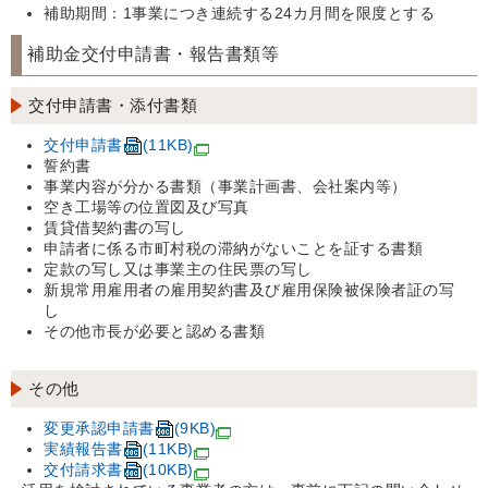
補助期間：1事業につき連続する24カ月間を限度とする
補助金交付申請書・報告書類等
交付申請書・添付書類
交付申請書
(11KB)
誓約書
事業内容が分かる書類（事業計画書、会社案内等）
空き工場等の位置図及び写真
賃貸借契約書の写し
申請者に係る市町村税の滞納がないことを証する書類
定款の写し又は事業主の住民票の写し
新規常用雇用者の雇用契約書及び雇用保険被保険者証の写
し
その他市長が必要と認める書類
その他
変更承認申請書
(9KB)
実績報告書
(11KB)
交付請求書
(10KB)