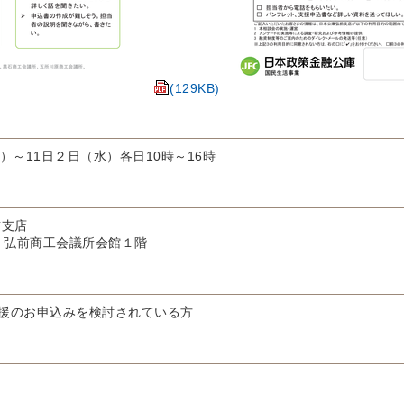
(129KB)
）～11日２日（水）各日10時～16時
前支店
１ 弘前商工会議所会館１階
援のお申込みを検討されている方