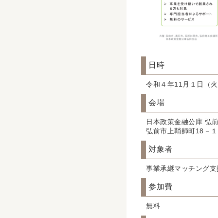
日時
令和４年11月１日（火
会場
日本政策金融公庫 弘
弘前市上鞘師町18－
対象者
事業承継マッチング支
参加費
無料