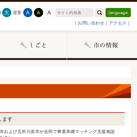
大
A
A
A
背景
language
｜
お問い合わせ
｜
アクセス
｜
します
市および五所川原市が合同で事業承継マッチング支援相談