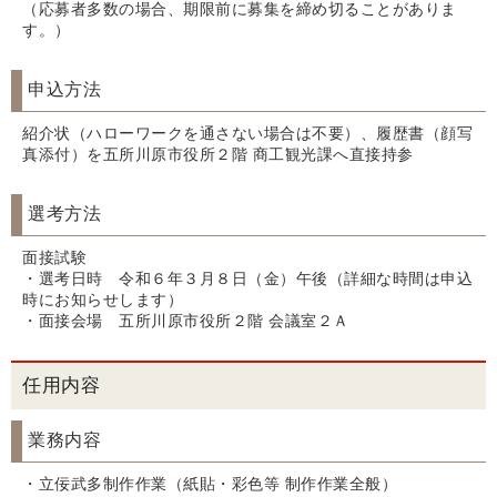
（応募者多数の場合、期限前に募集を締め切ることがありま
す。）
申込方法
紹介状（ハローワークを通さない場合は不要）、履歴書（顔写
真添付）を五所川原市役所２階 商工観光課へ直接持参
選考方法
面接試験
・選考日時 令和６年３月８日（金）午後（詳細な時間は申込
時にお知らせします）
・面接会場 五所川原市役所２階 会議室２Ａ
任用内容
業務内容
・立佞武多制作作業（紙貼・彩色等 制作作業全般）