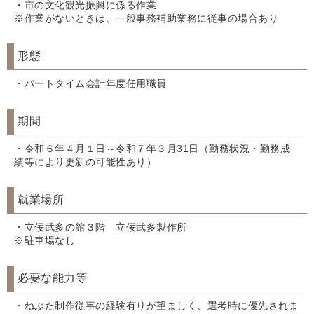
・市の文化観光振興に係る作業
※作業がないときは、一般事務補助業務に従事の場合あり
形態
・パートタイム会計年度任用職員
期間
・令和６年４月１日～令和７年３月31日（勤務状況・勤務成
績等により更新の可能性あり）
就業場所
・立佞武多の館３階 立佞武多製作所
※駐車場なし
必要な能力等
・ねぶた制作従事の経験有りが望ましく、選考時に優先されま