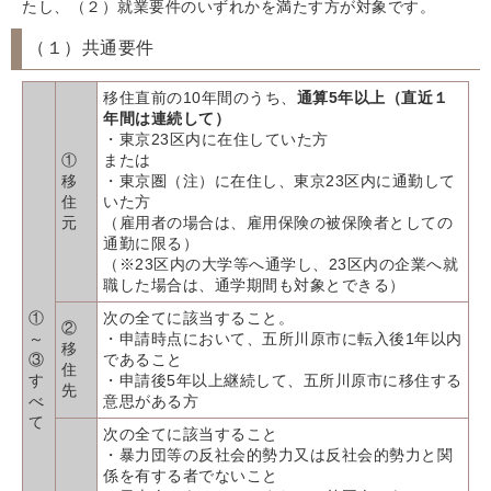
たし、（２）就業要件のいずれかを満たす方が対象です。
（１）共通要件
移住直前の10年間のうち、
通算5年以上（直近１
年間は連続して）
・東京23区内に在住していた方
①
または
移
・東京圏（注）に在住し、東京23区内に通勤して
住
いた方
元
（雇用者の場合は、雇用保険の被保険者としての
通勤に限る）
（※23区内の大学等へ通学し、23区内の企業へ就
職した場合は、通学期間も対象とできる）
①
次の全てに該当すること。
②
～
・申請時点において、五所川原市に転入後1年以内
移
③
であること
住
す
・申請後5年以上継続して、五所川原市に移住する
先
べ
意思がある方
て
次の全てに該当すること
・暴力団等の反社会的勢力又は反社会的勢力と関
係を有する者でないこと