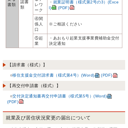
認書
・
就業証明書（様式第2号の3）(Exce
書類
レワ
類
l)
(PDF)
ーク
④関
係人
※ご相談ください
口
⑤起
・あおもり起業支援事業費補助金交付
業
決定通知
【請求書（様式）】
○
移住支援金交付請求書（様式第4号）(Word)
(PDF)
【再交付申請書（様式）】
○
交付決定通知書再交付申請書（様式第5号）(Word)
(PDF)
就業及び居住状況変更の届出について