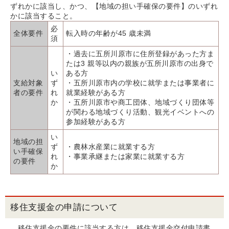
ずれかに該当し、かつ、【地域の担い手確保の要件】のいずれ
かに該当すること。
必
全体要件
転入時の年齢が45 歳未満
須
・過去に五所川原市に住所登録があった方ま
たは3 親等以内の親族が五所川原市の出身で
い
ある方
支給対象
ず
・五所川原市内の学校に就学または事業者に
者の要件
れ
就業経験がある方
か
・五所川原市や商工団体、地域づくり団体等
が関わる地域づくり活動、観光イベントへの
参加経験があ
る方
い
地域の担
ず
・農林水産業に就業する方
い手確保
れ
・事業承継または家業に就業する方
の要件
か
移住支援金の申請について
移住支援金の要件に該当する方は、移住支援金交付申請書