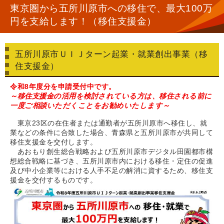
東京圏から五所川原市への移住で、最大100万
円を支給します！（移住支援金）
五所川原市ＵＩＪターン起業・就業創出事業（移
住支援金）
令和8年度分を申請受付中です。
～移住支援金の活用を検討されている方は、移住される前に
一度ご相談いただくことをお勧めいたします～
東京23区の在住者または通勤者が五所川原市へ移住し、就
業などの条件に合致した場合、青森県と五所川原市が共同して
移住支援金を交付します。
あおもり創生総合戦略および五所川原市デジタル田園都市構
想総合戦略に基づき、五所川原市内における移住・定住の促進
及び中小企業等における人手不足の解消に資するため、移住支
援金を交付するものです。