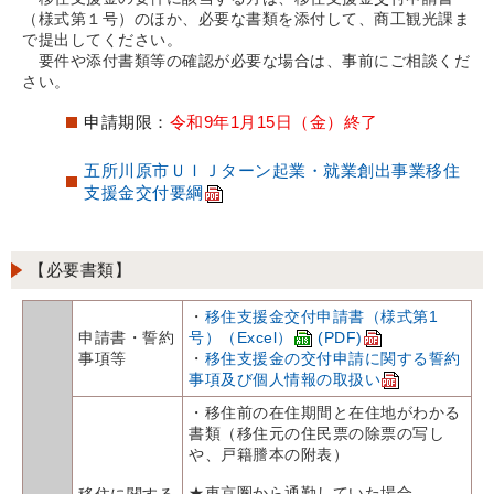
（様式第１号）のほか、必要な書類を添付して、商工観光課ま
で提出してください。
要件や添付書類等の確認が必要な場合は、事前にご相談くだ
さい。
申請期限：
令和9年1月15日（金）終了
五所川原市ＵＩＪターン起業・就業創出事業移住
支援金交付要綱
【必要書類】
・
移住支援金交付申請書（様式第1
申請書・誓約
号）（Excel）
(PDF)
事項等
・
移住支援金の交付申請に関する誓約
事項及び個人情報の取扱い
・移住前の在住期間と在住地がわかる
書類（移住元の住民票の除票の写し
や、戸籍謄本の附表）
★東京圏から通勤していた場合
移住に関する