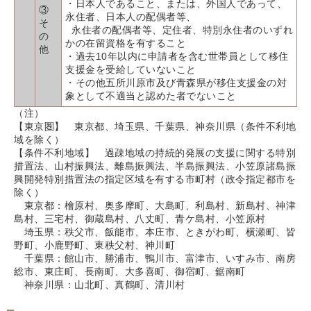
・日本人であること、または、外国人であって、
③
永住者、日本人の配偶者等、
そ
永住者の配偶者等、定住者、特別永住者のいずれ
の
かの在留資格を有すること
他
・過去10年以内に申請者を含む世帯員として移住
支援金を受給していないこと
・その他五所川原市及び青森県が移住支援金の対
象として不適当と認めた者でないこと
（注）
【東京圏】 東京都、埼玉県、千葉県、神奈川県（条件不利地
域を除く）
【条件不利地域】 過疎地域の持続的発展の支援に関する特別
措置法、山村振興法、離島振興法、半島振興法、小笠原諸島振
興開発特別措置法の指定区域を有する市町村（政令指定都市を
除く）
東京都：檜原村、奥多摩町、大島町、利島村、新島村、神津
島村、三宅村、御蔵島村、八丈町、青ケ島村、小笠原村
埼玉県：秩父市、飯能市、本庄市、ときがわ町、横瀬町、皆
野町、小鹿野町、東秩父村、神川町
千葉県：館山市、勝浦市、鴨川市、富津市、いすみ市、南房
総市、東庄町、長南町、大多喜町、御宿町、鋸南町
神奈川県：山北町、真鶴町、清川村