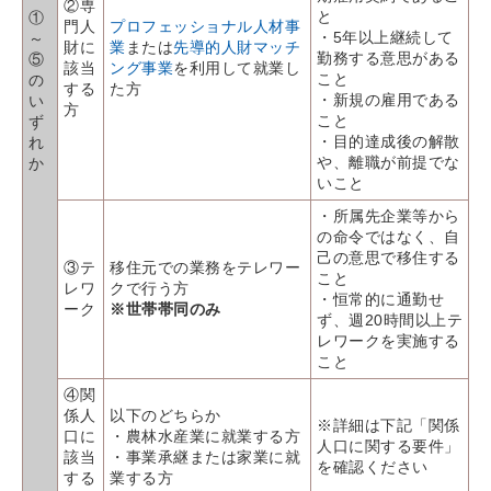
②専
と
①
門人
プロフェッショナル人材事
・5年以上継続して
～
財に
業
または
先導的人財マッチ
勤務する意思がある
⑤
該当
ング事業
を利用して就業し
こと
の
する
た方
・新規の雇用である
い
方
こと
ず
・目的達成後の解散
れ
や、離職が前提でな
か
いこと
・所属先企業等から
の命令ではなく、自
己の意思で移住する
③テ
移住元での業務をテレワー
こと
レワ
クで行う方
・恒常的に通勤せ
ーク
※世帯帯同のみ
ず、週20時間以上テ
レワークを実施する
こと
④関
係人
以下のどちらか
※詳細は下記「関係
口に
・農林水産業に就業する方
人口に関する要件」
該当
・事業承継または家業に就
を確認ください
する
業する方