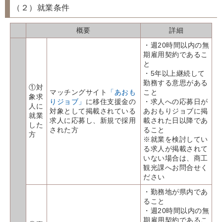
（２）就業条件
概要
詳細
・週20時間以内の無
期雇用契約であるこ
と
・5年以上継続して
勤務する意思がある
①対
マッチングサイト
「あおも
こと
象求
りジョブ」
に移住支援金の
・求人への応募日が
人に
対象として掲載されている
あおもりジョブに掲
就業
求人に応募し、新規で採用
載された日以降であ
した
された方
ること
方
※就業を検討してい
る求人が掲載されて
いない場合は、商工
観光課へお問合せく
ださい
・勤務地が県内であ
ること
・週20時間以内の無
期雇用契約であるこ