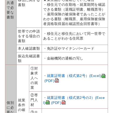
共通
・移住元での在勤地・就業期間を確認
書類
で必
できる書類（退職証明書、離職票等）
要な
・雇用保険の被保険者であったことが
書類
わかる書類（離職票、雇用保険被保険
者資格取得届出確認照会回答書等）
世帯での申請
・移住元と移住先において同一世帯で
をする場合の
あることがわかる住民票
書類
本人確認書類
・免許証やマイナンバーカード
振込先確認書
・金融機関の通帳の写し
類
①対
象求
・
就業証明書（様式第2号）(Excel)
人へ
(PDF)
の就
業
②専
・
就業証明書（様式第2号の2）(Exce
門人
就業
個別
l)
(PDF)
材
条件
に必
の確
要な
③テ