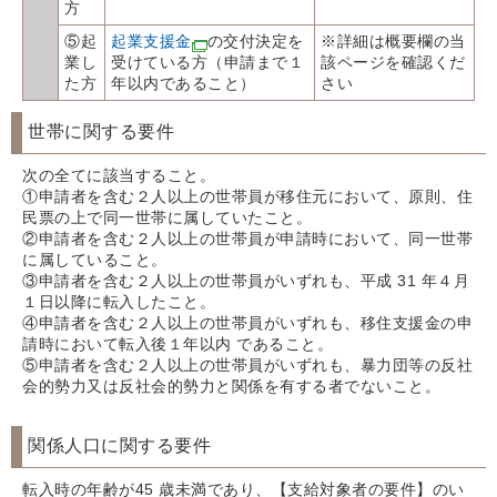
方
⑤起
起業支援金
の交付決定を
※詳細は概要欄の当
業し
受けている方（申請まで１
該ページを確認くだ
た方
年以内であること）
さい
世帯に関する要件
次の全てに該当すること。
①申請者を含む２人以上の世帯員が移住元において、原則、住
民票の上で同一世帯に属していたこと。
②申請者を含む２人以上の世帯員が申請時において、同一世帯
に属していること。
③申請者を含む２人以上の世帯員がいずれも、平成 31 年４月
１日以降に転入したこと。
④申請者を含む２人以上の世帯員がいずれも、移住支援金の申
請時において転入後１年以内 であること。
⑤申請者を含む２人以上の世帯員がいずれも、暴力団等の反社
会的勢力又は反社会的勢力と関係を有する者でないこと。
関係人口に関する要件
転入時の年齢が45 歳
未満であり、
【支給対象者の要件】のい