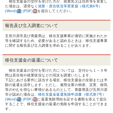
移住支援金の交付を受けた方が、就業先又は住所等を変更し
た場合は、遅滞なく
就業・居住状況等変更届（様式第6号）
(Word)
(PDF)
を提出してください。
報告及び立入調査について
五所川原市及び青森県は、移住支援事業が適切に実施されたか
等を確認するため、必要があると認めるときは、移住支援事業
に関する報告及び立入調査を求めることがあります。
移住支援金の返還について
移住支援金の交付を受けた方については、交付から１～５年
間は居住地や就業状況などの現況を調査いたします。
下記にあげる要件に該当する場合、移住支援金の全額または半
額の返還を請求します。ただし、雇用企業の倒産、災害、病気
等のやむを得ない事情があるものとして、青森県及び五所川原
市が認めた場合は、
移住支援金返還免除申請書（様式第7号）
(Word)
(PDF)
に返還免除理由を証する書類を添えて提出
することで、移住支援金の返還の免除を申請することができま
す。