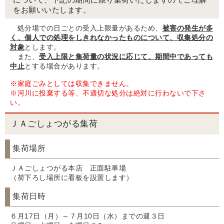
をお願いいたします。
処分場での日ごとの受入上限量があるため、
被害の発生が多
く、個人での処理をしきれなかったものについて、収集処分の
対象
とします。
また、
受入上限と集荷量の状況に応じて、期間中であっても
中止
とする場合があります。
※家庭ごみとしては収集できません。
※河川に投棄する等、不適切な処分は絶対に行わないで下さ
い。
ＪＡごしょつがる集荷
集荷場所
ＪＡごしょつがる本店 正面駐車場
（荷下ろし場所に看板を設置します）
集荷日時
６月17日（月）～７月10日（水）までの週３日