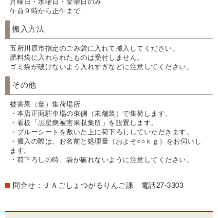
月曜日・水曜日・金曜日のみ
午前９時から正午まで
搬入方法
五所川原市指定のごみ袋に入れて搬入してください。
肥料袋に入れられたものは受付しません。
ゴミ袋が破けないよう入れすぎなどに注意してください。
その他
被害果（葉）集荷場所
・本店正面駐車場の東側（未舗装）で集荷します。
・看板「黒星病被害果収集所」を設置します。
・ブルーシートを敷いた上に荷下ろししていただきます。
・搬入の際は、お名前と処理量（およそ○○ｋｇ）をお伺いし
ます。
・荷下ろしの時、袋が破れないように注意してください。
問合せ：ＪＡごしょつがるりんご課 電話27-3303