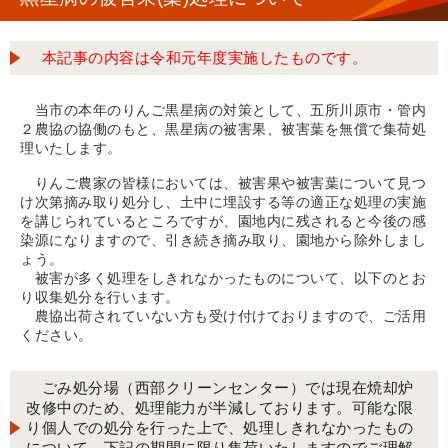
本記事の内容は令和元年度実施したものです。
当市の本年のりんご黒星病の対策として、五所川原市・管内
２農協の協働のもと、黒星病の被害果、被害葉を無償で集荷処
理いたします。
りんご農家の皆様においては、被害果や被害葉について見つ
け次第摘み取り処分し、土中に埋設する等の適正な処理の実施
を講じられているところですが、園地内に残されると今後の感
染源になりますので、引き続き摘み取り、園地から除外しまし
ょう。
被害が多く処理をしきれなかったものについて、以下のとお
り収集処分を行います。
農協出荷されていない方も受け付けておりますので、ご活用
ください。
ごみ処分場（西部クリーンセンター）では現在焼却炉
改修中のため、処理能力が半減しております。可能な限
り個人での処分を行った上で、処理しきれなかったもの
について、下記の期間に限り集荷いたしますのでご理解