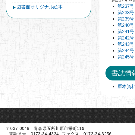
第237
図書館オリジナル絵本
第238
第239
第240
第241
第242
第243
第244
第245
書誌情
原本資
〒037-0046 青森県五所川原市栄町119
電話番号 0173-34-4334
ファクス 0173-34-3256