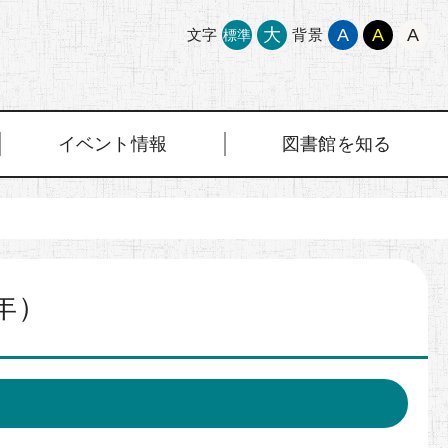
大
A
A
A
文字
背景
標準
イベント情報
図書館を知る
年）