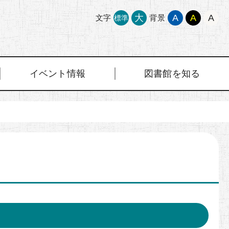
大
A
A
A
文字
背景
標準
イベント情報
図書館を知る