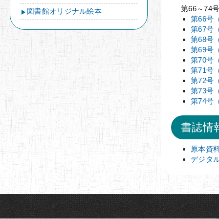
第66～74
図書館オリジナル絵本
第66号
第67号
第68号
第69号
第70号
第71号
第72号
第73号
第74号
書誌情
原本資
デジタル