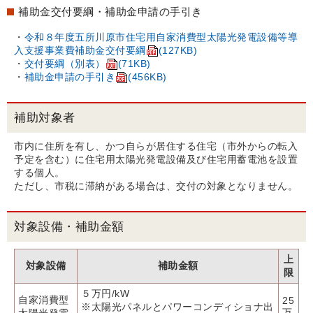
補助金交付要綱・補助金申請の手引き
・
令和８年度五所川原市住宅用自家消費型太陽光発電設備等導
入支援事業費補助金交付要綱
(127KB)
・
交付要綱（別表）
(71KB)
・
補助金申請の手引き
(456KB)
補助対象者
市内に住所を有し、かつ自らが居住する住宅（市外からの転入
予定を含む）に住宅用太陽光発電設備及び住宅用蓄電池を設置
する個人。
ただし、市税に滞納がある場合は、交付の対象となりません。
対象設備・補助金額
上
対象設備
補助金額
限
５万円/kW
自家消費型
25
※太陽光パネルとパワーコンディショナ出
万