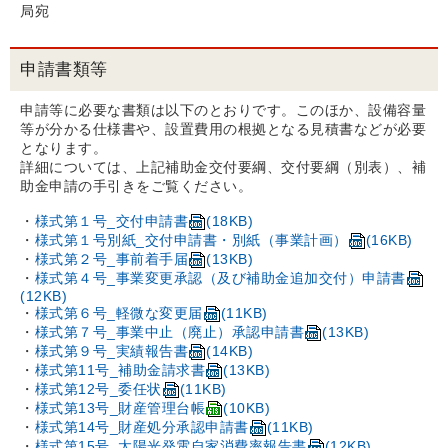
局宛
申請書類等
申請等に必要な書類は以下のとおりです。このほか、設備容量
等が分かる仕様書や、設置費用の根拠となる見積書などが必要
となります。
詳細については、上記補助金交付要綱、交付要綱（別表）、補
助金申請の手引きをご覧ください。
・
様式第１号_交付申請書
(18KB)
・
様式第１号別紙_交付申請書・別紙（事業計画）
(16KB)
・
様式第２号_事前着手届
(13KB)
・
様式第４号_事業変更承認（及び補助金追加交付）申請書
(12KB)
・
様式第６号_軽微な変更届
(11KB)
・
様式第７号_事業中止（廃止）承認申請書
(13KB)
・
様式第９号_実績報告書
(14KB)
・
様式第11号_補助金請求書
(13KB)
・
様式第12号_委任状
(11KB)
・
様式第13号_財産管理台帳
(10KB)
・
様式第14号_財産処分承認申請書
(11KB)
・
様式第15号_太陽光発電自家消費率報告書
(12KB)