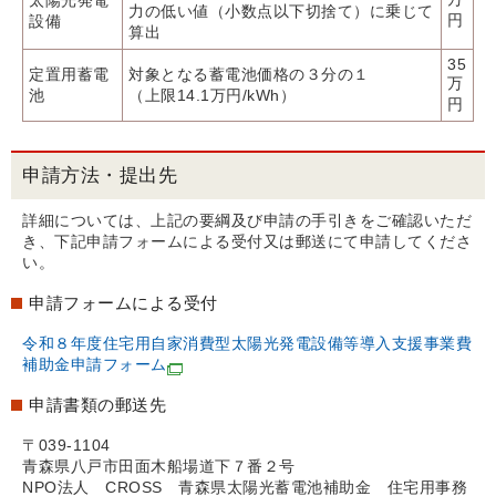
太陽光発電
力の低い値（小数点以下切捨て）に乗じて
円
設備
算出
35
定置用蓄電
対象となる蓄電池価格の３分の１
万
池
（上限14.1万円/kWh）
円
申請方法・提出先
詳細については、上記の要綱及び申請の手引きをご確認いただ
き、下記申請フォームによる受付又は郵送にて申請してくださ
い。
申請フォームによる受付
令和８年度住宅用自家消費型太陽光発電設備等導入支援事業費
補助金申請フォーム
申請書類の郵送先
〒039-1104
青森県八戸市田面木船場道下７番２号
NPO法人 CROSS 青森県太陽光蓄電池補助金 住宅用事務