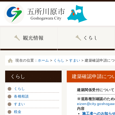
現在の位置：
ホーム
>
くらし
>
すまい
> 建築確認申請につ
くらし
建築確認申請につ
くらし
建築関係受付について
各種相談
※道路種別確認のため
eizen@city.goshogawa
すまい
内容
税金
施工者へのお知ら