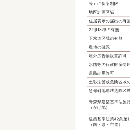
等）に係る制限
地区計画区域
住居表示の届出の有
22条区域の有無
下水道区域の有無
農地の確認
屋外広告物設置許可
水路等の行政財産使
道路占用許可
土砂法警戒危険区域
急傾斜地崩壊危険区
青森県建築基準法施行
（がけ地）
建築基準法第42条第
（国・県・市道）