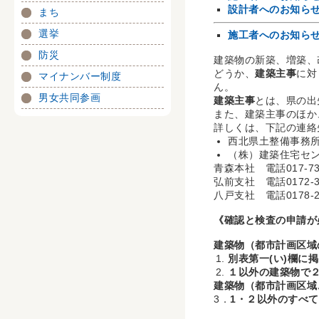
設計者へのお知ら
まち
選挙
施工者へのお知ら
防災
建築物の新築、増築、
どうか、
建築主事
に対
マイナンバー制度
ん。
男女共同参画
建築主事
とは、県の出
また、建築主事のほか
詳しくは、下記の連絡
西北県土整備事務所地
（株）建築住宅セ
青森本社 電話017-732
弘前支社 電話0172-31
八戸支社 電話0178-21
《確認と検査の申請が
建築物（都市計画区域
別表第一(い)欄に
１以外の建築物で２
​建築物（都市計画区
3．
1・２以外のすべ