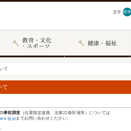
文字
標準
いて
いて
の事前調査
（位置指定道路、法第22条区域等）については
ra.lg.jp
までお問い合わせください。
せ