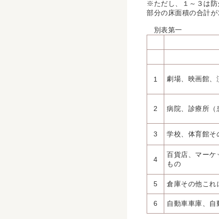
※ただし、１～３は防
部分の床面積の合計が
別表第一
劇場、映画館、
1
2
病院、診療所（
3
学校、体育館そ
百貨店、マーケ
4
もの
5
倉庫その他これ
6
自動車車庫、自