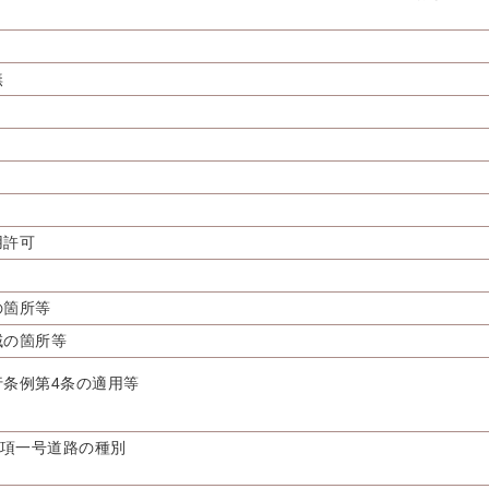
無
用許可
の箇所等
域の箇所等
条例第4条の適用等
1項一号道路の種別