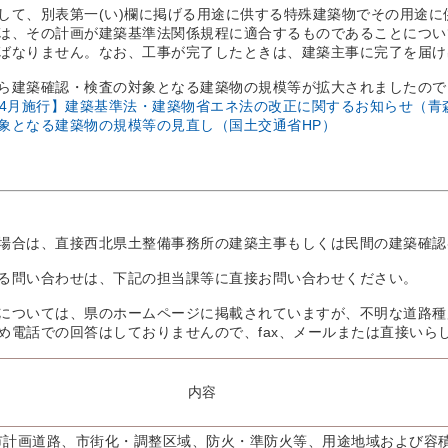
して、別表第一(い)欄に掲げる用途に供する特殊建築物でその用途に
は、その計画が建築基準法関係規程に適合するものであることについ
ばなりません。なお、工事が完了したときは、建築主事に完了を届け
ら建築確認・検査の対象となる建築物の規模等が拡大されましたので
年)4月施行】建築基準法・建築物省エネ法の改正に関するお知らせ（青
象となる建築物の規模等の見直し（国土交通省HP）
場合は、直接西北県土整備事務所の建築主事もしくは民間の建築確認
る問い合わせは、下記の担当課等に直接お問い合わせください。
については、県のホームページに掲載されていますが、不明な道路種
め電話での回答はしておりませんので、fax、メールまたは直接いら
内容
市計画道路、市街化・調整区域、防火・準防火等、用途地域および容