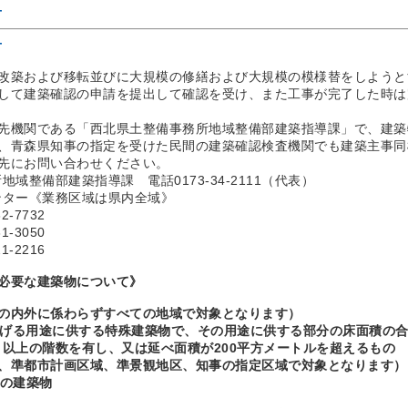
せ
せ
改築および移転並びに大規模の修繕および大規模の模様替をしようと
して建築確認の申請を提出して確認を受け、また工事が完了した時は
先機関である「西北県土整備事務所地域整備部建築指導課」で、建築
、青森県知事の指定を受けた民間の建築確認検査機関でも建築主事同
先にお問い合わせください。
域整備部建築指導課 電話0173-34-2111（代表）
ンター《業務区域は県内全域》
-7732
-3050
-2216
必要な建築物について》
の内外に係わらずすべての地域で対象となります）
掲げる用途に供する特殊建築物で、その用途に供する部分の床面積の合
以上の階数を有し、又は延べ面積が200平方メートルを超えるもの
域、準都市計画区域、準景観地区、知事の指定区域で対象となります）
ての建築物