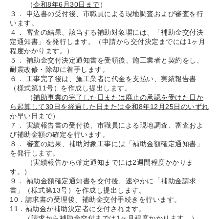
（
令和8年6月30日まで
）
３． 申込書の受付後、市職員による現地調査および審査を行
います。
４． 審査の結果、該当する補助対象塀には、「補助金交付決
定通知書」を発行します。（申請から交付決定までには1ヶ月
程度かかります。）
５． 補助金交付決定通知書を受領後、施工業者と契約をし、
耐震改修・除却に着手します。
６． 工事完了後は、施工業者に代金を支払い、実績報告書
（様式第11号）を作成し提出します。
（
補助事業の完了した日または廃止の承認を受けた日か
ら起算して30日を経過した日または令和8年12月25日のいずれ
か早い日まで）
７． 実績報告書の受付後、市職員による現地調査、審査およ
び補助金額の確定を行います。
８． 審査の結果、補助対象工事には「補助金額確定通知書」
を発行します。
（実績報告から確定通知までには2週間程度かかりま
す。）
９． 補助金額確定通知書を交付後、速やかに「補助金請求
書」（様式第13号）を作成し提出します。
10．請求書の受理後、補助金交付手続きを行います。
11．補助金が補助決定者に交付されます。
（請求から補助金交付までは1ヶ月程度かかります。）