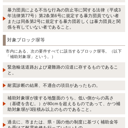
暴力団員による不当な行為の防止等に関する法律（平成3
年法律第77号）第2条第6号に規定する暴力団員でない者
または同条第2号に規定する暴力団若しくは暴力団員と関
係を有していない者であること。
対象ブロック塀等
市内にある、次の要件すべてに該当するブロック塀等。（以下
「補助対象塀」という。）
緊急輸送道路および避難路の沿道に存するものであるこ
と。
耐震診断の結果、不適合の項目があったもの。
補助対象塀が接する地盤面のうち、低い側からの高さ
（基礎を含む。）が80cmを超えるものであって、かつ補
助対象塀が3段積み以上のものであること。
過去に、市または、県・国の他の制度に基づく補助金等
を受けて耐震改修を行っていないもの。