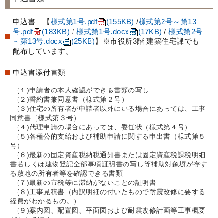
申込書 【
様式第1号.pdf
(155KB)
/
様式第2号～第13
号.pdf
(183KB)
/
様式第1号.docx
(17KB)
/
様式第2号
～第13号.docx
(25KB)
】※市役所3階 建築住宅課でも
配布しています。
申込書添付書類
(１)申請者の本人確認ができる書類の写し
(２)誓約書兼同意書（様式第２号）
(３)住宅の所有者が申請者以外にいる場合にあっては、工事
同意書（様式第３号）
(４)代理申請の場合にあっては、委任状（様式第４号）
(５)各種公的支給および補助申請に関する申出書（様式第５
号）
(６)最新の固定資産税納税通知書または固定資産税課税明細
書若しくは建物登記全部事項証明書の写し等補助対象塀が存す
る敷地の所有者等を確認できる書類
(７)最新の市税等に滞納がないことの証明書
(８)工事見積書（内訳明細の付いたもので耐震改修に要する
経費がわかるもの。）
(９)案内図、配置図、平面図および耐震改修計画等工事概要