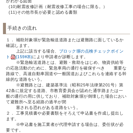
がわかる図面
(10)耐震改修計画（耐震改修工事の場合に限る。）
(11)その他市長が必要と認める書類
手続きの流れ
１． 補助対象塀が緊急輸送道路または避難路に面しているか
確認します。
上記に該当する場合、
ブロック塀の点検チェックポイン
ト
(159KB)
により申請者が診断します。
※緊急輸送道路とは、避難・救助をはじめ、物資供給等
の応急活動のために、緊急車両の通行を確保すべき 重要な
路線で、高速自動車国道や一般国道およびこれらを連絡する幹
線的な道路をいう。
※避難路とは、建築基準法（昭和25年法律第201号）第
42条に規定する道路、市教育委員会が認めた通学路または一
般の通行の用に供しており、補助対象塀が倒壊した場合におい
て避難所へ至る経路の過半が閉
塞される恐れがある道路をいう。
２． 工事見積書や必要書類をそろえて申込書を作成し提出し
ます。
※申込書を施工業者が代理申請する場合は、委任状が必
要です。