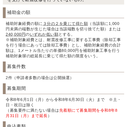
補助金の額
補助対象経費の額に
３分の２を乗じて得た額
（当該額に1,000
円未満の端数が生じた場合は当該端数を切り捨てた額）または
240,000円
の
いずれか低い額
とする。
※補助対象経費とは、耐震改修工事に要する工事費（除却工事
を行う場合にあっては除却工事費）とし、補助対象経費の合計
額は、1メートル当たりの単価80,000円を補助対象工事を行う
補助対象塀の総延長に乗じて得た額の限度をいう。
募集件数
2件（申請者多数の場合は公開抽選）
募集期間
令和8年6月1日（月）から令和8年6月30日（火）まで ※土・
日・祝日は除く
（募集要件に満たない場合は
先着順にて募集期間を令和8年8
月31日（月）まで延長
）
申込書類