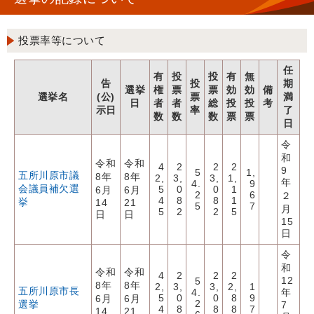
投票率等について
任
有
投
投
有
無
告
投
期
選挙
権
票
票
効
効
備
選挙名
(公)
票
満
日
者
者
総
投
投
考
示日
率
了
数
数
数
票
票
日
令
和
令和
令和
4
2
2
2
9
5
1,
五所川原市議
8年
8年
2,
3,
3,
1,
年
4.
9
会議員補欠選
5
0
0
1
6月
6月
2
6
２
4
8
8
1
挙
14
21
5
7
月
5
2
2
5
日
日
15
日
令
和
令和
令和
4
2
2
2
12
5
8年
8年
2,
3,
3,
2,
1
五所川原市長
4.
年
5
0
0
8
9
6月
6月
2
選挙
7
4
8
8
8
7
14
21