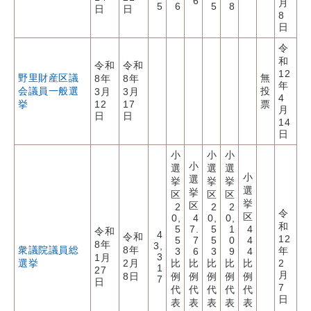
6
月
5
6
5
8
日
日
8
日
令
和
令和
令和
12
野里財産区議
無
8年
8年
年
会議員一般選
投
3月
3月
4
挙
12
17
票
月
日
日
14
日
小
小
小
小
選
選
選
小
選
挙
挙
挙
選
挙
区
区
区
挙
区
2
2
2
令
区
0,
4
0,
0,
和
5
7.
5
1
4
令和
4
令和
12
5
7
5
0
4
8年
3,
衆議院議員総
8年
年
3
6
3
9
4
3
1月
選挙
2月
比
比
比
比
比
2
1
27
月
8日
例
例
例
例
例
7
日
7
代
代
代
代
代
日
表
表
表
表
表