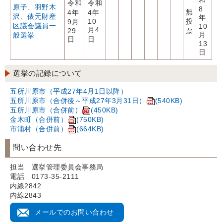
和
令和
令和
原子、羽野木
8
無
4年
4年
沢、俵元財産
年
10
投
9月
区議会議員一
10
月4
29
票
月
般選挙
日
日
13
日
選挙の記録について
五所川原市（平成27年4月1日以降）
五所川原市（合併後～平成27年3月31日）
(540KB)
五所川原市（合併前）
(450KB)
金木町（合併前）
(750KB)
市浦村（合併前）
(664KB)
問い合わせ先
担当 選挙管理委員会事務局
電話 0173-35-2111
内線2842
内線2843
メールでのお問い合わせ