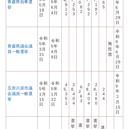
4,
7,
7,
7,
青森県知事選
5年
0.
6
年
8
2
2
1
5月
8
5
挙
6月
6
1
5
5
8
18
2
月
4日
2
3
2
7
日
28
日
令
和
令和
令和
9
無
5年
青森県議会議
5年
年
投
3月
員一般選挙
4月
4
31
票
月
9日
日
29
日
令
和
令和
令和
4
2
2
2
9
6
五所川原市議
5年
5年
5,
8,
8,
8,
2
年
2.
会議員一般選
3
4
4
1
4
1月
1月
6
２
5
0
0
6
4
挙
15
22
3
月
1
4
4
0
日
日
15
日
選
選
選
選
挙
挙
挙
選