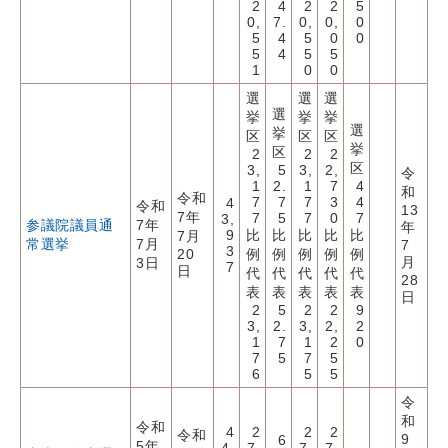
2
4
2
2
5
0,
7.
0,
0,
0
5
4
5
0
0
5
4
5
5
1
0
0
選
選
選
選
挙
挙
挙
選
挙
区
区
区
挙
区
2
2
2
区
3,
5
3,
2,
令
1
2.
1
7
4
和
令和
7
7
7
3
4
4
令和
13
7年
7
5
7
0
7
3,
参議院議員通
7年
年
9
比
比
比
比
比
7月
常選挙
7月
7
3
20
例
例
例
例
例
月
3日
7
日
代
代
代
代
代
28
表
表
表
表
表
日
2
5
2
2
9
3,
2.
3,
2,
2
1
7
1
2
0
7
5
7
5
6
5
5
令
和
令和
4
2
2
2
令和
9
6
5年