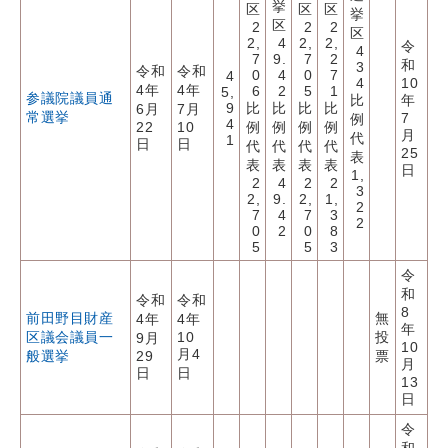
挙
区
区
区
挙
区
2
2
2
区
2,
4
2,
2,
令
4
7
9.
7
2
和
3
令和
令和
0
4
0
7
4
4
10
4年
4年
6
2
5
1
5,
参議院議員通
比
年
9
比
比
比
比
6月
7月
常選挙
7
例
4
22
10
例
例
例
例
月
代
1
日
日
代
代
代
代
25
表
表
表
表
表
日
1,
2
4
2
2
3
2,
9.
2,
1,
2
7
4
7
3
2
0
2
0
8
5
5
3
令
和
令和
令和
8
前田野目財産
無
4年
4年
年
区議会議員一
10
投
9月
10
月4
般選挙
29
票
月
日
日
13
日
令