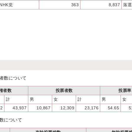
NHK党
363
8,837
落選
者数について
権者数
投票者数
投票率
計
男
女
計
男
女
52
43,937
10,867
12,309
23,176
54.65
5
数について