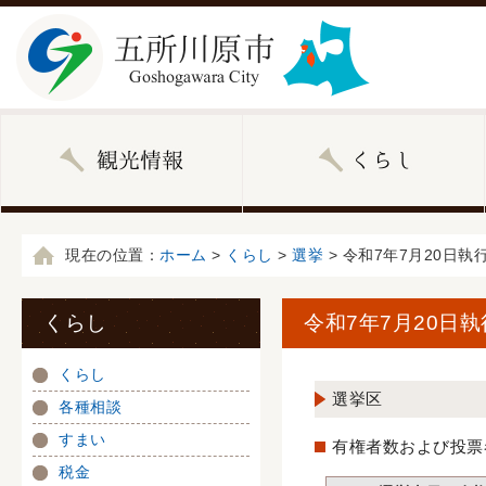
現在の位置：
ホーム
>
くらし
>
選挙
> 令和7年7月20日
くらし
令和7年7月20日
くらし
選挙区
各種相談
すまい
有権者数および投票
税金