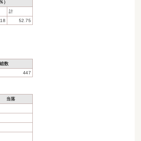
％）
計
.18
52.75
総数
447
当落