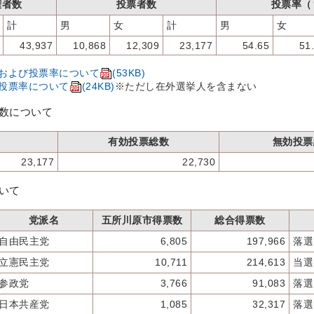
権者数
投票者数
投票率（
計
男
女
計
男
女
43,937
10,868
12,309
23,177
54.65
51
および投票率について
(53KB)
投票率について
(24KB)
※ただし在外選挙人を含まない
数について
有効投票総数
無効投票
23,177
22,730
いて
党派名
五所川原市得票数
総合得票数
自由民主党
6,805
197,966
落選
立憲民主党
10,711
214,613
当選
参政党
3,766
91,083
落選
日本共産党
1,085
32,317
落選