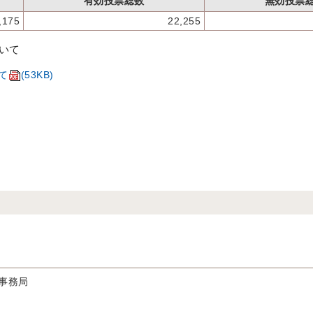
有効投票総数
無効投票
,175
22,255
いて
て
(53KB)
事務局