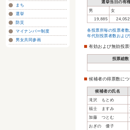
選挙当日の有
まち
男
女
選挙
19,885
24,052
防災
各投票所毎の投票者数
マイナンバー制度
年代別投票者数および
男女共同参画
有効および無効投票
投票総数
候補者の得票数につ
候補者の氏名
滝沢 もとめ
福士 ますみ
加藤 つとむ
おぎの 優子