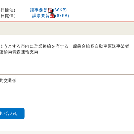
月25日開催)
議事要旨
(66KB)
月27日開催）
議事要旨
(67KB)
ようとする市内に営業路線を有する一般乗合旅客自動車運送事業者
運輸局青森運輸支局
共交通係
問い合わせ