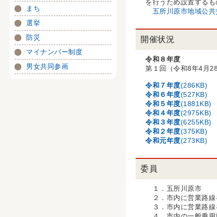
を行うため設置するも
まち
五所川原市地域公共
選挙
防災
開催状況
マイナンバー制度
令和８年度
男女共同参画
第１回（令和8年4
令和７年度
(286KB)
令和６年度
(527KB)
令和５年度
(1881KB)
令和４年度
(2975KB)
令和３年度
(6255KB)
令和２年度
(375KB)
令和元年度
(273KB)
委員
１．五所川原市
２．市内に営業路線
３．市内に営業路線
４．市内の一般乗用