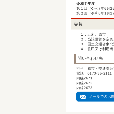
令和７年度
第１回（令和7年6
第２回（令和8年1
委員
１．五所川原市
２．当該運賃を定め
３．国土交通省東北
４．住民又は利用者
問い合わせ先
担当 都市・交通課公
電話 0173-35-2111
内線2671
内線2672
内線2673
メールでのお