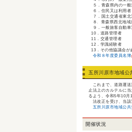
５．青森県内の一般
６．住民又は利用者
７．国土交通省東北
８. 青森県西北地域
９．一般旅客自動車
10．道路管理者
11．交通管理者
12．学識経験者
13．その他協議会が
令和８年度委員名簿
五所川原市地域公
これまで、道路運送法
止法上のカルテルに当
るよう、令和5年10
法改正を受け、当該
五所川原市地域公共
開催状況