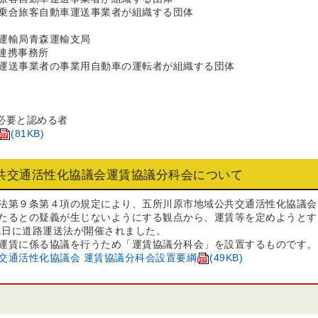
乗合旅客自動車運送事業者が組織する団体
運輸局青森運輸支局
連携事務所
運送事業者の事業用自動車の運転者が組織する団体
必要と認める者
(81KB)
共交通活性化協議会運賃協議分科会について
第９条第４項の規定により、五所川原市地域公共交通活性化協議会
たるとの疑義が生じないようにする観点から、運賃等を定めようとす
月1日に道路運送法が開催されました。
運賃に係る協議を行うため「運賃協議分科会」を設置するものです。
交通活性化協議会 運賃協議分科会設置要綱
(49KB)