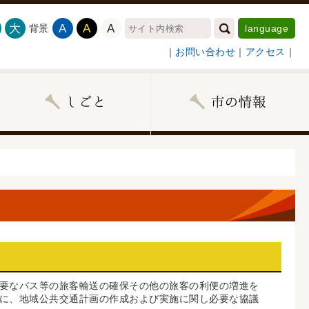
大
A
A
A
背景
language
｜
お問い合わせ
｜
アクセス
｜
要なバス等の旅客輸送の確保その他の旅客の利便の増進を
に、地域公共交通計画の作成および実施に関し必要な協議