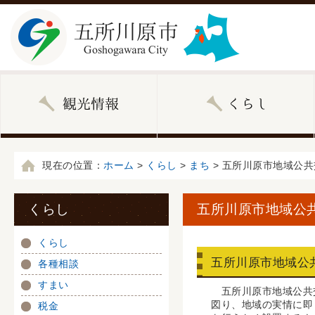
現在の位置：
ホーム
>
くらし
>
まち
> 五所川原市地域公
くらし
五所川原市地域公
くらし
五所川原市地域公
各種相談
すまい
五所川原市地域公共交
図り、地域の実情に即
税金