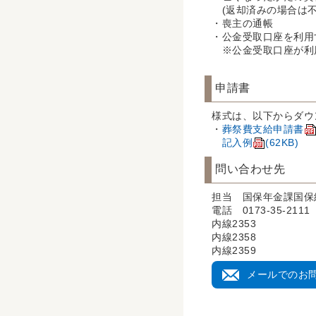
(返却済みの場合は不
・喪主の通帳
・公金受取口座を利用
※公金受取口座が利
申請書
様式は、以下からダウ
・
葬祭費支給申請書
記入例
(62KB)
問い合わせ先
担当 国保年金課国保
電話 0173-35-2111
内線2353
内線2358
内線2359
メールでのお