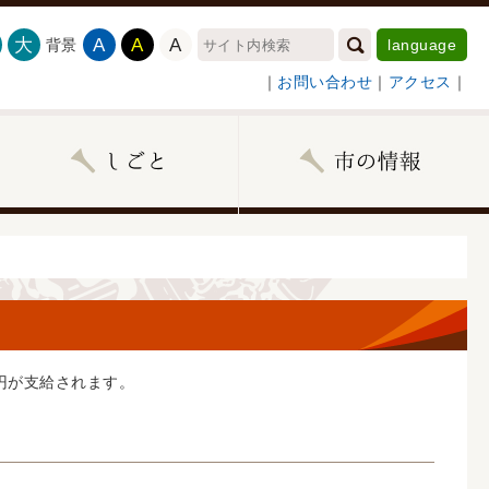
大
A
A
A
背景
language
｜
お問い合わせ
｜
アクセス
｜
円が支給されます。