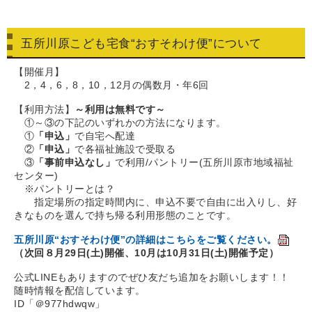
五所川原こども宅食“おすそわけ便”について
【開催月】
2，4，6，8，10，12月の偶数月・年6回
【利用方法】
～利用は無料です～
①～③の下記のいずれかの方法になります。
①
「申込」
で自宅へ配達
②
「申込」
で各福祉施設で受取る
③
「事前申込なし」
で利用/パントリー(五所川原市地域福祉
センター)
※パントリーとは？
指定場所の指定時間内に、申込不要で自由に出入りし、好
きなものを選んで持ち帰る利用形態のことです。
五所川原“おすそわけ便”の詳細はこちらをご覧ください。
（次回８月29日(土)開催、10月は10月31日(土)開催予定）
公式LINEもありますのでぜひ友だち追加をお願いします！！
随時情報を配信しています。
ID「＠977hdwqw」