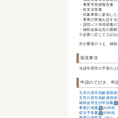
・事業等実績報告書
・収支決算書
・対象事業に参加した
・事業の実施を証する
・貸切バス等領収書の
・補助金振込先の通帳
※必要に応じて上記以
市が審査のうえ、補助
留意事項
当該年度市の予算の上
申請のてびき、申
五所川原市高齢者団体
五所川原市高齢者団体
補助金等交付申請書
事業計画書
(63KB)
収支予算書
(68KB)
事業計画変更（中止、