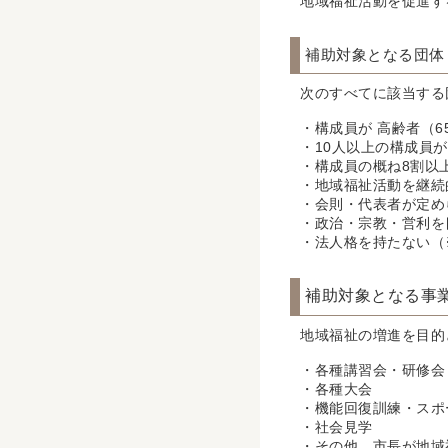
地域福祉活動を促進す
補助対
象とな
る団体
次のすべてに該当する
・構成員が 高齢者（
・10人以上の構成員
・構成員の概ね8割以
・地域福祉活動を継続
・会則・代表者が定め
・政治・宗教・営利を
・法人格を持たない（
補助対象となる事
地域福祉の増進を目的
・各種講習会・研修会
・各種大会
・機能回復訓練・スポ
・社会見学
・その他、市長が地域