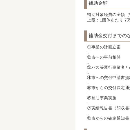
補助金額
補助対象経費の全額（
上限：1団体あたり 7
補助金交付までの
①事業の計画立案
↓
②市への事前相談
↓
③バス等運行事業者と
↓
④市への交付申請書提
↓
⑤市からの交付決定通
↓
⑥補助事業実施
↓
⑦実績報告書（領収書
↓
⑧市からの確定通知書