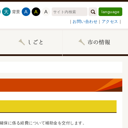
大
A
A
A
背景
language
｜
お問い合わせ
｜
アクセス
｜
確保に係る経費について補助金を交付します。