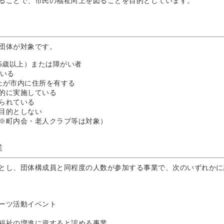
ることで、市民の福祉向上を図ることを目的としています。
団体が対象です。
65歳以上）または障がい者
がいる
上が市内に住所を有する
的に実施している
られている
目的としない
※町内会・老人クラブ等は対象）
業
とし、団体構成員と同程度の人数が参加する事業で、次のいずれかに
ーツ活動イベント
福祉の増進に資すると認める事業