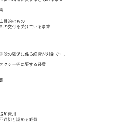
業
主目的のもの
金の交付を受けている事業
手段の確保に係る経費が対象です。
タクシー等に要する経費
費
追加費用
不適切と認める経費