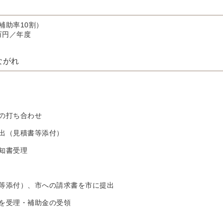
補助率10割）
万円／年度
ながれ
の打ち合わせ
出（見積書等添付）
知書受理
等添付）、市への請求書を市に提出
を受理・補助金の受領