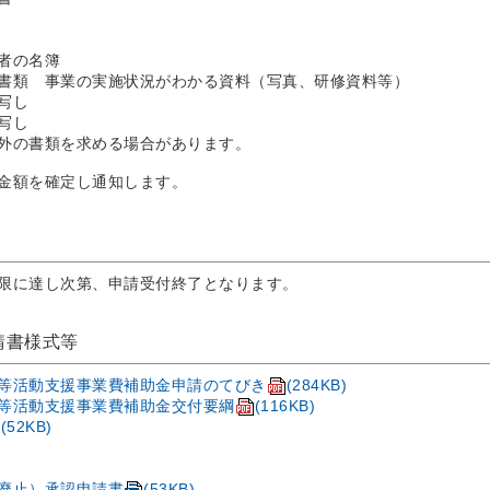
者の名簿
書類 事業の実施状況がわかる資料（写真、研修資料等）
写し
写し
外の書類を求める場合があります。
金額を確定し通知します。
限に達し次第、申請受付終了となります。
請書様式等
等活動支援事業費補助金申請のてびき
(284KB)
等活動支援事業費補助金交付要綱
(116KB)
(52KB)
廃止）承認申請書
(53KB)