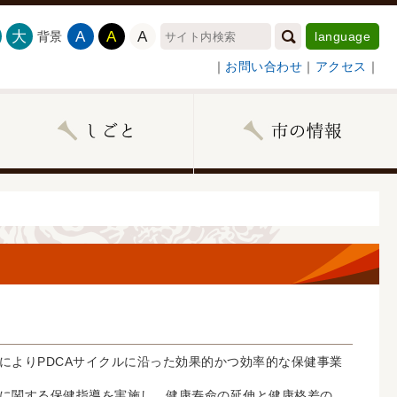
大
A
A
A
背景
language
｜
お問い合わせ
｜
アクセス
｜
よりPDCAサイクルに沿った効果的かつ効率的な保健事業
に関する保健指導を実施し、健康寿命の延伸と健康格差の