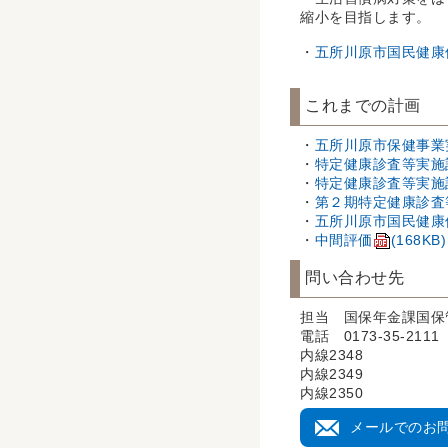
縮小を目指します。
・
五所川原市国民健康
これまでの計画
・
五所川原市保健事業
・
特定健康診査等実施
・
特定健康診査等実施
・
第２期特定健康診査
・
五所川原市国民健康
・
中間評価
(168KB)
問い合わせ先
担当 国保年金課国保
電話 0173-35-2111
内線2348
内線2349
内線2350
メールでのお