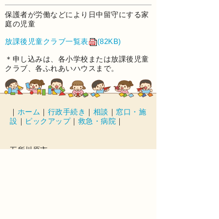
保護者が労働などにより日中留守にする家
庭の児童
放課後児童クラブ一覧表
(82KB)
＊申し込みは、各小学校または放課後児童
クラブ、各ふれあいハウスまで。
｜
ホーム
｜
行政手続き
｜
相談
｜
窓口・施
設
｜
ピックアップ
｜
救急・病院
｜
五所川原市
〒037-8686 青森県五所川原市字布屋
町41番地1
電話番号 0173-35-2111
開庁時間 月曜日から金曜日の8時30分
から17時15分（祝日、12月29日から1月
3日を除く）