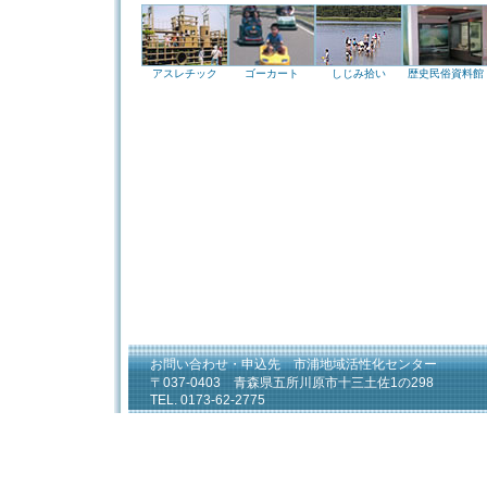
アスレチック
ゴーカート
しじみ拾い
歴史民俗資料館
お問い合わせ・申込先 市浦地域活性化センター
〒037-0403 青森県五所川原市十三土佐1の298
TEL. 0173-62-2775