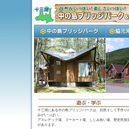
十三湖にある中の島ブリッジパークは、自然そして手作り
みがいっぱい。
アスレチック場、ゴーカート場、しじみ拾い場、歴史民俗
があります。