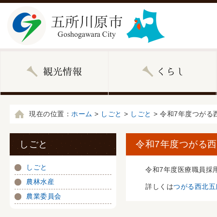
現在の位置：
ホーム
>
しごと
>
しごと
> 令和7年度つが
しごと
令和7年度つがる
しごと
令和7年度医療職員採
農林水産
詳しくは
つがる西北五
農業委員会