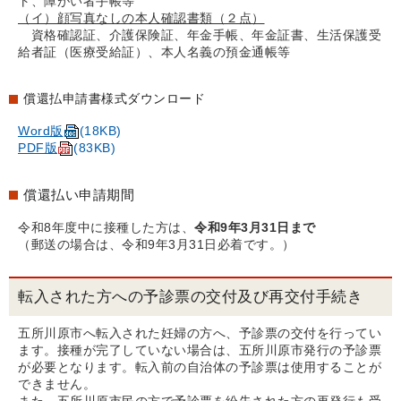
ト、障がい者手帳等
（イ）顔写真なしの本人確認書類（２点）
資格確認証、介護保険証、年金手帳、年金証書、生活保護受
給者証（医療受給証）、本人名義の預金通帳等
償還払申請書様式ダウンロード
Word版
(18KB)
PDF版
(83KB)
償還払い申請期間
令和8年度中に接種した方は、
令和9年3月31日まで
（郵送の場合は、令和9年3月31日必着です。）
転入された方への予診票の交付及び再交付手続き
五所川原市へ転入された妊婦の方へ、予診票の交付を行ってい
ます。接種が完了していない場合は、五所川原市発行の予診票
が必要となります。転入前の自治体の予診票は使用することが
できません。