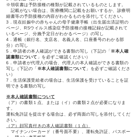
※領収書は予防接種の種類が記載されているものとします。
記載がない場合は、医療機関に記載をお願いするか、診療明
細書等の予防接種の内容がわかるものを添付してください。
3．現在妊娠中の赤ちゃんの母子健康手帳（出生届出済証明の
ページ、RSウイルス感染症予防接種の接種記録が記載されて
いるページ、分娩予定日がわかるページ）の写し
4．通帳（銀行名、支店名、名義人名、口座番号のわかる部
分）の写し
5．申請者の本人確認ができる書類の写し（下記の「
※本人確
認書類について
」を必ずご確認ください）
6．申請者が代理人の場合、代理人の本人確認ができる書類の
写し（下記の「
※本人確認書類について
」を必ずご確認くださ
い）
7．生活保護受給者の場合は、生活保護を受けていることを証
明できる書類の写し
※本人確認書類について
（ア）の書類１点、または（イ）の書類２点が必要になりま
す。
運転免許証を提出する場合は、必ず両面の写しを添付してくだ
さい。
（ア）顔写真付きの本人確認書類（１点）
マイナンバーカード（番号面不要）、運転免許証、パスポー