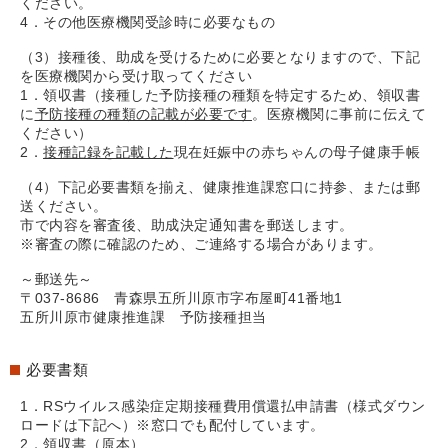
ください。
4．その他医療機関受診時に必要なもの
（3）接種後、助成を受けるために必要となりますので、下記
を医療機関から受け取ってください
1．領収書（接種した予防接種の種類を特定するため、領収書
に
予防接種の種類の記載が必要です
。医療機関に事前に伝えて
ください）
2．
接種記録を記載した
現在妊娠中の赤ちゃんの母子健康手帳
（4）下記必要書類を揃え、健康推進課窓口に持参、または郵
送ください。
市で内容を審査後、助成決定通知書を郵送します。
※審査の際に確認のため、ご連絡する場合があります。
～郵送先～
〒037-8686 青森県五所川原市字布屋町41番地1
五所川原市健康推進課 予防接種担当
必要書類
1．RSウイルス感染症定期接種費用償還払申請書（様式ダウン
ロードは下記へ）※窓口でも配付しています。
2．領収書（原本）