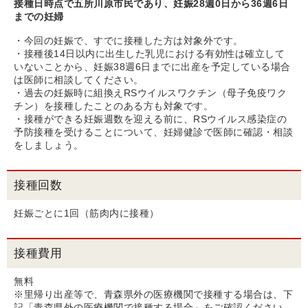
接種日時点で五所川原市民であり、妊娠28週0日から36週6日
までの妊婦​
・今回の妊娠で、すでに接種した方は対象外です。
・接種後14日以内に出生した乳児における有効性は確立して
いないことから、妊娠38週6日までに出産を予定している場合
は医師に相談してください。
・過去の妊娠時に組換えRSウイルスワクチン（母子免疫ワク
チン）を接種したことのある方も対象です。
・接種ができる妊娠週数を迎える前に、RSウイルス感染症の
予防接種を受けることについて、妊婦健診で医師に確認・相談
をしましょう。
接種回数
妊娠ごとに1回（筋肉内に接種）
接種費用
無料
※里帰り出産等で、青森県外の医療機関で接種する場合は、下
記「青森県外の医療機関で接種する場合」をご確認ください。