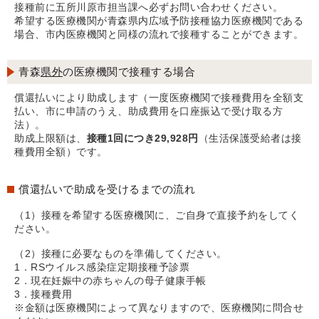
接種前に五所川原市担当課へ必ずお問い合わせください。
希望する医療機関が青森県内広域予防接種協力医療機関である
場合、市内医療機関と同様の流れで接種することができます。
青森
県外
の医療機関で接種する場合
償還払いにより助成します（一度医療機関で接種費用を全額支
払い、市に申請のうえ、助成費用を口座振込で受け取る方
法）。
助成上限額は、
接種1回につき29,928円
（生活保護受給者は接
種費用全額）です。
償還払いで助成を受けるまでの流れ
（1）接種を希望する医療機関に、ご自身で直接予約をしてく
ださい。
（2）接種に必要なものを準備してください。
1．RSウイルス感染症定期接種予診票
2．現在妊娠中の赤ちゃんの母子健康手帳
3．接種費用
※金額は医療機関によって異なりますので、医療機関に問合せ