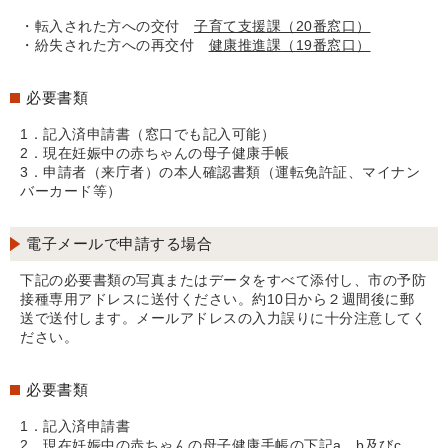
・転入された方への交付
子育て支援課（20番窓口）
・紛失された方への再交付
健康推進課（19番窓口）
必要書類
1．記入済申請書（窓口でも記入可能）
2．現在妊娠中の赤ちゃんの母子健康手帳
3．申請者（来庁者）の本人確認書類（運転免許証、マイナン
バーカード等）
電子メールで申請する場合
下記の必要書類の写真またはデータをすべて添付し、市の予防
接種専用アドレスに送付ください。約10日から２週間後に郵
送で送付します。メールアドレスの入力誤りに十分注意してく
ださい。
必要書類
1．記入済申請書
2．現在妊娠中の赤ちゃんの母子健康手帳の下記a、b及びc