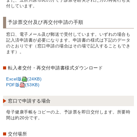
また、五所川原市民の方で予診票を紛失された方の再発行も受
付しています。
予診票交付及び再交付申請の手順
窓口、電子メール及び郵送で受付しています。いずれの場合も
記入済申請書が必要になります。申請書の様式は下記のデータ
のとおりです（窓口申請の場合はその場で記入することもでき
ます）。
転入者交付・再交付申請書様式ダウンロード
Excel版
(24KB)
PDF版
(53KB)
窓口で申請する場合
母子健康手帳をコピーの上、予診票を即日交付します。所要時
間は約20分です。
交付場所