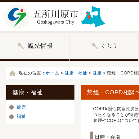
現在の位置：
ホーム
>
健康・福祉
>
健康
> 禁煙・COPD
健康・福祉
禁煙・COPD相談
健康
COPD(慢性閉塞性
づらくなることが特徴
福祉
禁煙やCOPDについ
日時・会場