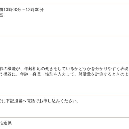
10時00分～12時00分
室
肺の機能が、年齢相応の働きをしているかどうかを分かりやすく表現
う機器に、年齢・⾝⻑・性別を⼊⼒して、肺活量を計測するときのよ
でに下記担当へ電話でお申し込みください。
推進係