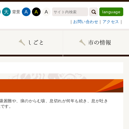
大
A
A
A
背景
language
｜
お問い合わせ
｜
アクセス
｜
 呼吸困難や、痰のからむ咳、息切れが何年も続き、息が吐き
気です。