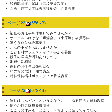
税務職員採用試験（高校卒業程度）
五所川原市身体障害者福祉会 会員募集
ページ22
(656KB)
福祉のお仕事を体験してみませんか？
サークルいけばな「燦燦会」（小原流）会員募集
ほうき作り体験募集！
がんの不安をお話しませんか
こども科学フェスティバル参加者募集
親子の居場所活動あづま〜る
消費生活相談
保育のお仕事出張相談会
いのちの電話 傾聴講座
精神保健福祉ボランティア養成講座
ページ23
(672KB)
運動はしんどい…というあなたに！「ゆる筋活」運動教室
健やか協力隊員養成研修
こころの休み処（どころ）〜ちょっと話してみません