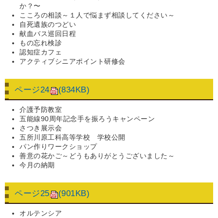
か？〜
こころの相談～１人で悩まず相談してください～
自死遺族のつどい
献血バス巡回日程
もの忘れ検診
認知症カフェ
アクティブシニアポイント研修会
ページ24
(834KB)
介護予防教室
五能線90周年記念手を振ろうキャンペーン
さつき展示会
五所川原工科高等学校 学校公開
パン作りワークショップ
善意の花かご～どうもありがとうございました～
今月の納期
ページ25
(901KB)
オルテンシア