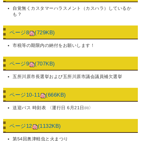
自覚無くカスタマーハラスメント（カスハラ）しているか
も？
ページ8
(729KB)
市税等の期限内の納付をお願いします！
ページ9
(707KB)
五所川原市長選挙および五所川原市議会議員補欠選挙
ページ10-11
(666KB)
送迎バス 時刻表 〈運行日 6月21日㈰〉
ページ12
(1132KB)
第54回奥津軽虫と火まつり