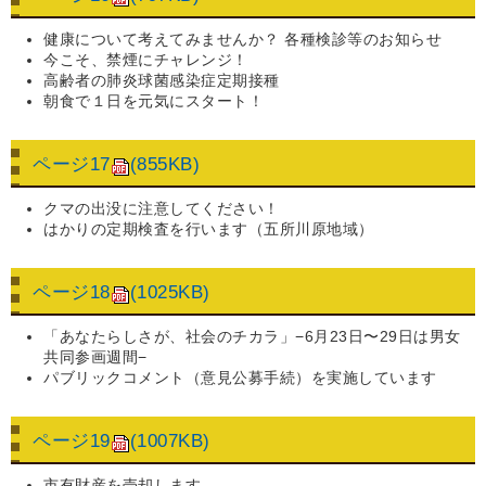
健康について考えてみませんか？ 各種検診等のお知らせ
今こそ、禁煙にチャレンジ！
高齢者の肺炎球菌感染症定期接種
朝食で１日を元気にスタート！
ページ17
(855KB)
クマの出没に注意してください！
はかりの定期検査を行います（五所川原地域）
ページ18
(1025KB)
「あなたらしさが、社会のチカラ」−6月23日〜29日は男女
共同参画週間−
パブリックコメント（意見公募手続）を実施しています
ページ19
(1007KB)
市有財産を売却します