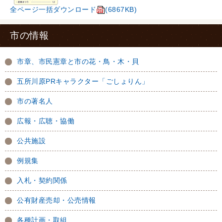
全ページ一括ダウンロード
(6867KB)
市の情報
市章、市民憲章と市の花・鳥・木・貝
五所川原PRキャラクター「ごしょりん」
市の著名人
広報・広聴・協働
公共施設
例規集
入札・契約関係
公有財産売却・公売情報
各種計画・取組